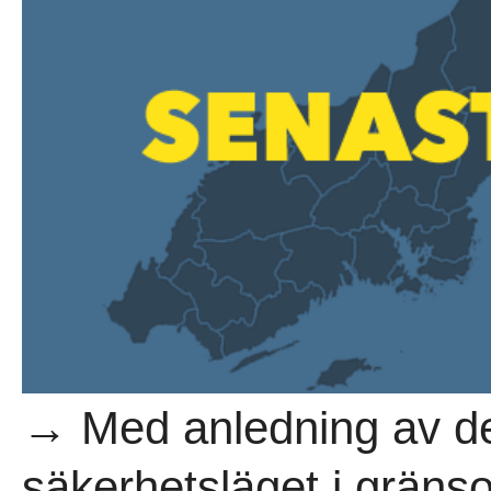
→ Med anledning av d
säkerhetsläget i gräns