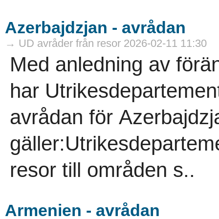
Azerbajdzjan - avrådan
→ UD avråder från resor 2026-02-11 11:30
Med anledning av förän
har Utrikesdepartemente
avrådan för Azerbajdzj
gäller:Utrikesdeparteme
resor till områden s..
Armenien - avrådan