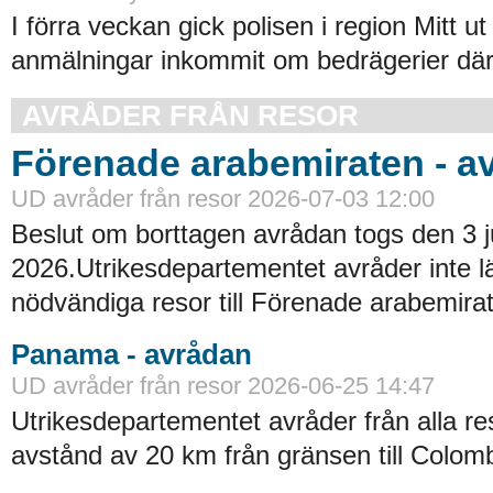
I förra veckan gick polisen i region Mitt ut
anmälningar inkommit om bedrägerier där
AVRÅDER FRÅN RESOR
Förenade arabemiraten - a
UD avråder från resor 2026-07-03 12:00
Beslut om borttagen avrådan togs den 3 ju
2026.Utrikesdepartementet avråder inte lä
nödvändiga resor till Förenade arabemirat
Panama - avrådan
UD avråder från resor 2026-06-25 14:47
Utrikesdepartementet avråder från alla re
avstånd av 20 km från gränsen till Colomb