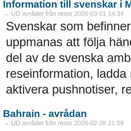
Information till svenskar i
→ UD avråder från resor 2026-03-01 14:34
Svenskar som befinner 
uppmanas att följa hän
del av de svenska am
reseinformation, ladd
aktivera pushnotiser, re
Bahrain - avrådan
→ UD avråder från resor 2026-02-28 21:59