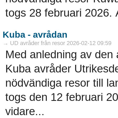
togs 28 februari 2026. A
Kuba - avrådan
→ UD avråder från resor 2026-02-12 09:59
Med anledning av den al
Kuba avråder Utrikesde
nödvändiga resor till 
togs den 12 februari 202
vidare...