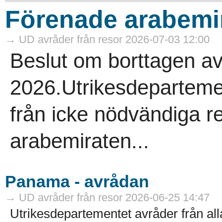
Förenade arabemir
→ UD avråder från resor 2026-07-03 12:00
Beslut om borttagen av
2026.Utrikesdepartemen
från icke nödvändiga re
arabemiraten...
Panama - avrådan
→ UD avråder från resor 2026-06-25 14:47
Utrikesdepartementet avråder från all