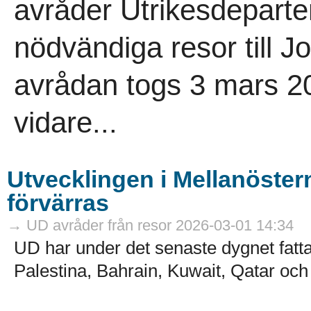
avråder Utrikesdeparte
nödvändiga resor till 
avrådan togs 3 mars 202
vidare...
Utvecklingen i Mellanöstern
förvärras
→ UD avråder från resor 2026-03-01 14:34
UD har under det senaste dygnet fatta
Palestina, Bahrain, Kuwait, Qatar och