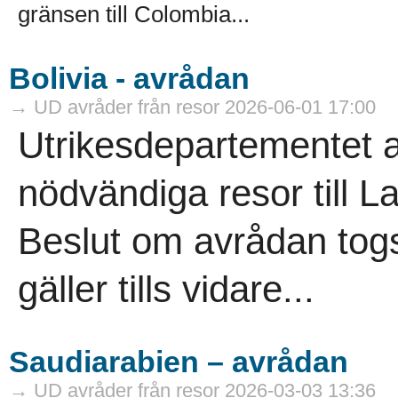
gränsen till Colombia...
Bolivia - avrådan
→ UD avråder från resor 2026-06-01 17:00
Utrikesdepartementet a
nödvändiga resor till La
Beslut om avrådan togs
gäller tills vidare...
Saudiarabien – avrådan
→ UD avråder från resor 2026-03-03 13:36