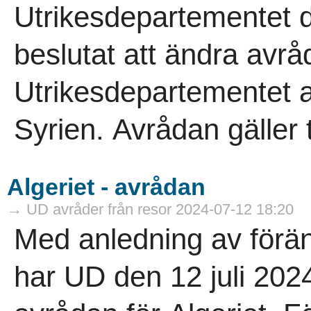
Utrikesdepartementet d
beslutat att ändra avrå
Utrikesdepartementet avr
Syrien. Avrådan gäller ti
Algeriet - avrådan
→ UD avråder från resor 2024-07-12 18:20
Med anledning av förän
har UD den 12 juli 202