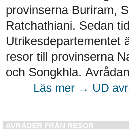
provinserna Buriram, S
Ratchathiani. Sedan ti
Utrikesdepartementet 
resor till provinserna N
och Songkhla. Avrådan gä
Läs mer → UD avrå
AVRÅDER FRÅN RESOR