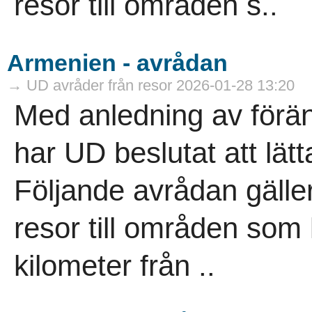
resor till områden s..
Armenien - avrådan
→ UD avråder från resor 2026-01-28 13:20
Med anledning av förän
har UD beslutat att lät
Följande avrådan gälle
resor till områden som
kilometer från ..