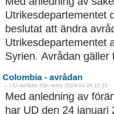
Med anledning av säke
Utrikesdepartementet d
beslutat att ändra avrå
Utrikesdepartementet avr
Syrien. Avrådan gäller ti
Colombia - avrådan
→ UD avråder från resor 2024-01-24 12:15
Med anledning av förän
har UD den 24 januari 