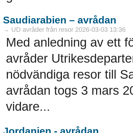
Saudiarabien – avrådan
→ UD avråder från resor 2026-03-03 13:36
Med anledning av ett f
avråder Utrikesdeparte
nödvändiga resor till 
avrådan togs 3 mars 202
vidare...
Jordanien - avrådan