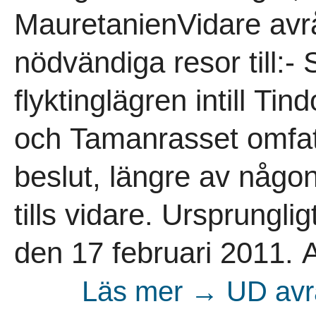
MauretanienVidare avr
nödvändiga resor till:-
flyktinglägren intill T
och Tamanrasset omfat
beslut, längre av någo
tills vidare. Ursprungl
den 17 februari 2011. Av
Läs mer → UD avrå