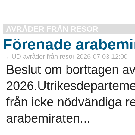
AVRÅDER FRÅN RESOR
Förenade arabemir
→ UD avråder från resor 2026-07-03 12:00
Beslut om borttagen av
2026.Utrikesdepartemen
från icke nödvändiga re
arabemiraten...