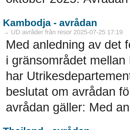
Kambodja - avrådan
→ UD avråder från resor 2025-07-25 17:19
Med anledning av det 
i gränsområdet mellan
har Utrikesdepartement
beslutat om avrådan f
avrådan gäller: Med anl