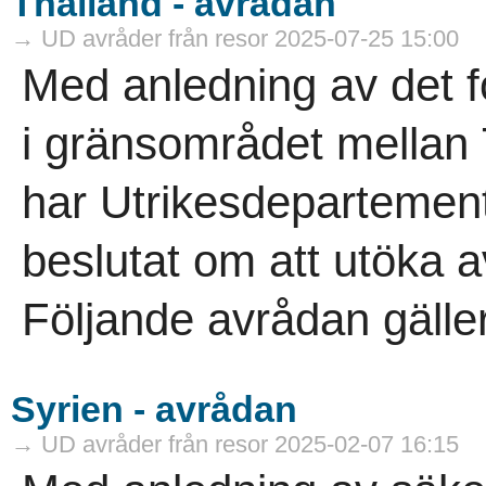
Thailand - avrådan
→ UD avråder från resor 2025-07-25 15:00
Med anledning av det 
i gränsområdet mellan
har Utrikesdepartement
beslutat om att utöka a
Följande avrådan gäller
Syrien - avrådan
→ UD avråder från resor 2025-02-07 16:15