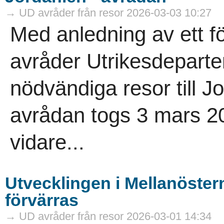
→ UD avråder från resor 2026-03-03 10:27
Med anledning av ett f
avråder Utrikesdeparte
nödvändiga resor till 
avrådan togs 3 mars 202
vidare...
Utvecklingen i Mellanöstern
förvärras
→ UD avråder från resor 2026-03-01 14:34