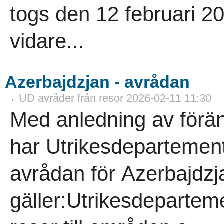
togs den 12 februari 202
vidare...
Azerbajdzjan - avrådan
→ UD avråder från resor 2026-02-11 11:30
Med anledning av förän
har Utrikesdepartemente
avrådan för Azerbajdzj
gäller:Utrikesdeparteme