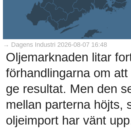
→ Dagens Industri 2026-08-07 16:48
Oljemarknaden litar for
förhandlingarna om at
ge resultat. Men den se
mellan parterna höjts,
oljeimport har vänt upp.