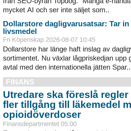
från SEO-byrån Topdog. ”Många e-handlar
mycket AI och ser inte säljet som..
Dollarstore dagligvarusatsar: Tar in
livsmedel
Fri Köpenskap 2026-08-07 10:45
Dollarstore har länge haft inslag av daglig
sortimentet. Nu växlar lågpriskedjan upp 
avtal med den internationella jätten Spar..
FINANS
Utredare ska föreslå regler 
fler tillgång till läkemedel 
opioidöverdoser
Finansdepartmentet 05:00