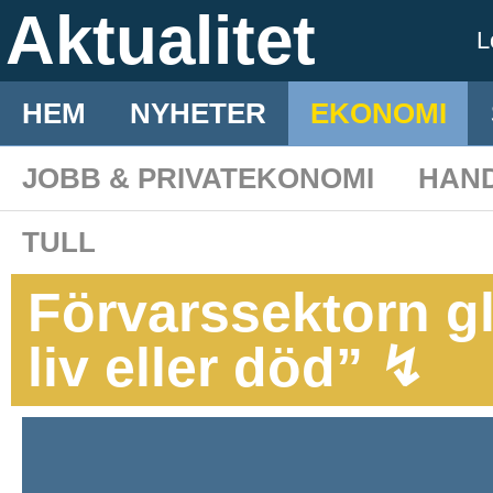
Aktualitet
L
HEM
NYHETER
EKONOMI
JOBB & PRIVATEKONOMI
HAN
TULL
Förvarssektorn g
liv eller död” ↯