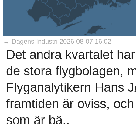
→ Dagens Industri 2026-08-07 16:02
Det andra kvartalet har 
de stora flygbolagen, m
Flyganalytikern Hans 
framtiden är oviss, och
som är bä..