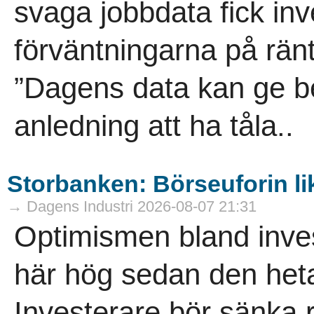
svaga jobbdata fick in
förväntningarna på rän
”Dagens data kan ge be
anledning att ha tåla..
Storbanken: Börseuforin li
→ Dagens Industri 2026-08-07 21:31
Optimismen bland invest
här hög sedan den het
Investerare bör sänka 