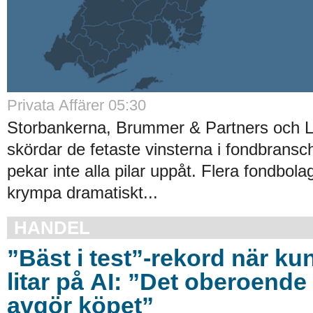
Privata Affärer 05:30
Storbankerna, Brummer & Partners och 
skördar de fetaste vinsterna i fondbrans
pekar inte alla pilar uppåt. Flera fondbola
krympa dramatiskt...
HANDEL
”Bäst i test”-rekord när ku
litar på AI: ”Det oberoende 
avgör köpet”