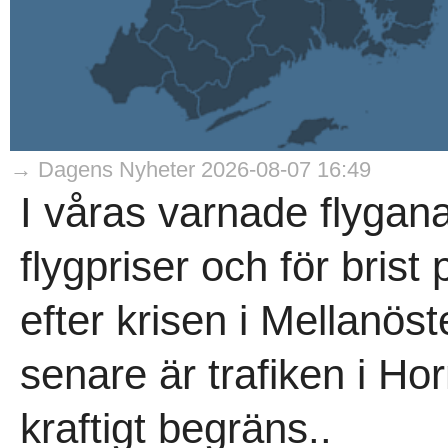
→ Dagens Nyheter 2026-08-07 16:49
I våras varnade flygana
flygpriser och för brist
efter krisen i Mellanö
senare är trafiken i H
kraftigt begräns..