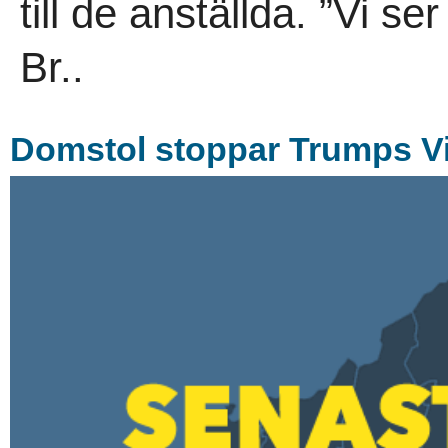
till de anställda. ”Vi s
Br..
Domstol stoppar Trumps Vi