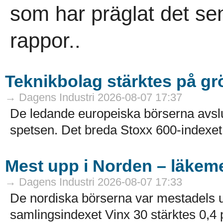
som har präglat det sen
rappor..
Teknikbolag stärktes på g
→ Dagens Industri 2026-08-07 17:37
De ledande europeiska börserna avslu
spetsen. Det breda Stoxx 600-indexet 
Mest upp i Norden – läkeme
→ Dagens Industri 2026-08-07 17:33
De nordiska börserna var mestadels u
samlingsindexet Vinx 30 stärktes 0,4 pr