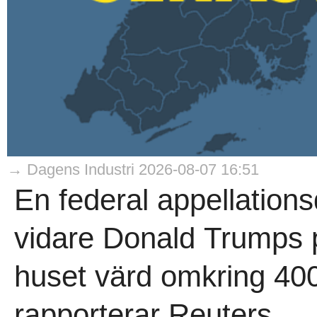
→ Dagens Industri 2026-08-07 16:51
En federal appellations
vidare Donald Trumps p
huset värd omkring 400 
rapporterar Reuters...