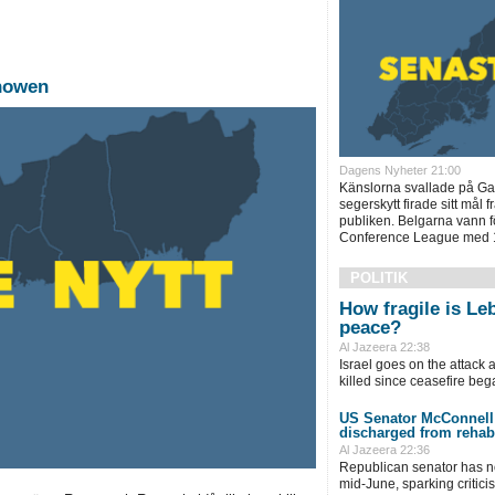
showen
Dagens Nyheter 21:00
Känslorna svallade på Ga
segerskytt firade sitt mål 
publiken. Belgarna vann för
Conference League med 1
POLITIK
How fragile is Le
peace?
Al Jazeera 22:38
Israel goes on the attack af
killed since ceasefire beg
US Senator McConnell
discharged from rehabi
Al Jazeera 22:36
Republican senator has no
mid-June, sparking critici