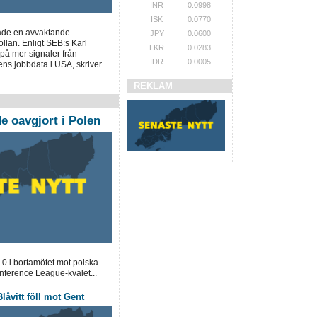
INR
0.0998
ISK
0.0770
ade en avvaktande
JPY
0.0600
llan. Enligt SEB:s Karl
LKR
0.0283
på mer signaler från
IDR
0.0005
ns jobbdata i USA, skriver
REKLAM
 oavgjort i Polen
0 i bortamötet mot polska
ference League-kvalet...
låvitt föll mot Gent