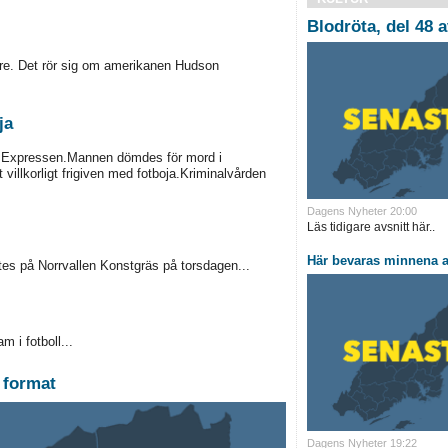
Blodröta, del 48 a
tare. Det rör sig om amerikanen Hudson
ja
ver Expressen.Mannen dömdes för mord i
villkorligt frigiven med fotboja.Kriminalvården
Dagens Nyheter 20:00
Läs tidigare avsnitt här..
Här bevaras minnena a
tes på Norrvallen Konstgräs på torsdagen...
m i fotboll...
e format
Dagens Nyheter 19:22