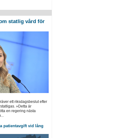
om statlig vård för
ver ett riksdagsbeslut efter
statligas. »Detta är
tötta en regering nästa
...
 patientavgift vid lång