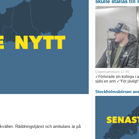
skulle ställas till
Dagensarbetare 17:45
✓Förlorade sin kollega i 
själv en arm ✓”För jävligt”.
Stockholmsbörsen avsl
gskvällen. Räddningstjänst och ambulans är på