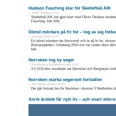
Hudson Fasching klar för Skellefteå AIK
→ Piteå Tidningen 22:22
Skellefteå AIK har gjort klart med Oliver Okuliars ersät
Fasching, från AHL...
Dömd mördare på fri fot – tog av sig fotbo
→ Sveriges Radio 22:07
En dömd mördare har försvunnit och är på fri fot, skri
Biskopsgården i Göteborg 2019 och har sedan dess blivit 
bek..
Norrsken tog ny seger
→ Norrländska Socialdemokraten 22:03
3-2 (0-0) blev resultatet när Norrsken och Bergnäset möt
Norrsken starka segersvit fortsätter
→ Norrbottens-Kuriren 22:01
Det går fortsatt bra för Norrsken i division 3 Norrbotten da
Anrik årsbok får nytt liv – och snart störr