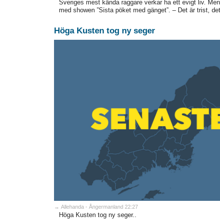
Sveriges mest kända raggare verkar ha ett evigt liv. Men
med showen ”Sista pöket med gänget”. – Det är trist, det 
Höga Kusten tog ny seger
→ Allehanda - Ångermanland 22:27
Höga Kusten tog ny seger..