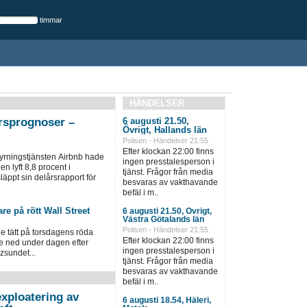
timmar
HÄNDELSER
årsprognoser –
6 augusti 21.50,
Övrigt, Hallands län
Polisen - Händelser 21:55
Efter klockan 22:00 finns
rningstjänsten Airbnb hade
ingen presstalesperson i
n lyft 8,8 procent i
tjänst. Frågor från media
läppt sin delårsrapport för
besvaras av vakthavande
befäl i m..
re på rött Wall Street
6 augusti 21.50, Övrigt,
Västra Götalands län
Polisen - Händelser 21:55
 tätt på torsdagens röda
Efter klockan 22:00 finns
e ned under dagen efter
ingen presstalesperson i
zsundet...
tjänst. Frågor från media
besvaras av vakthavande
befäl i m..
xploatering av
6 augusti 18.54, Häleri,