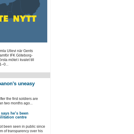
mla Ullevi när Gents
framför IFK Göteborg-
sta mötet i kvalet till
–0...
banon’s uneasy
ter the first soldiers are
an two months ago...
 says he’s been
litation centre
t been seen in public since
sm of transparency over his