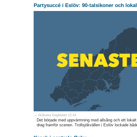
Partysuccé i Eslöv: 90-talsikoner och lokal
→ Skånska Dagbladet 22:44
Det började med uppvärmning med allsång och ett lokalt 
drag framför scenen. Trollsjökvällen i Eslöv lockade bå