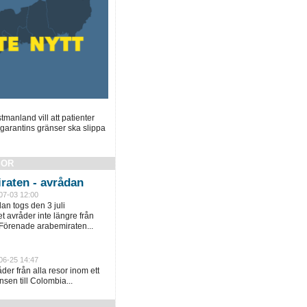
manland vill att patienter
garantins gränser ska slippa
SOR
raten - avrådan
07-03 12:00
an togs den 3 juli
 avråder inte längre från
 Förenade arabemiraten...
06-25 14:47
er från alla resor inom ett
sen till Colombia...