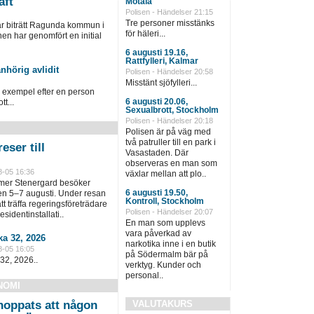
aft
Motala
Polisen - Händelser 21:15
Tre personer misstänks
ar biträtt Ragunda kommun i
för häleri...
 har genomfört en initial
6 augusti 19.16,
Rattfylleri, Kalmar
nhörig avlidit
Polisen - Händelser 20:58
Misstänt sjöfylleri...
ll exempel efter en person
6 augusti 20.06,
tt...
Sexualbrott, Stockholm
Polisen - Händelser 20:18
Polisen är på väg med
två patruller till en park i
eser till
Vasastaden. Där
observeras en man som
8-05 16:36
växlar mellan att plo..
lmer Stenergard besöker
6 augusti 19.50,
en 5–7 augusti. Under resan
Kontroll, Stockholm
t träffa regeringsföreträdare
Polisen - Händelser 20:07
sidentinstallati..
En man som upplevs
vara påverkad av
a 32, 2026
narkotika inne i en butik
8-05 16:05
på Södermalm bär på
32, 2026..
verktyg. Kunder och
personal..
NOMI
hoppats att någon
VALUTAKURS