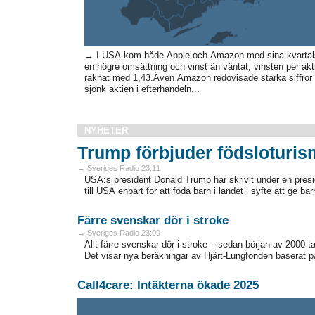
→ I USA kom både Apple och Amazon med sina kvartalsr
en högre omsättning och vinst än väntat, vinsten per akt
räknat med 1,43.Även Amazon redovisade starka siffror
sjönk aktien i efterhandeln...
NYHETER
Trump förbjuder födsloturis
→ Sveriges Radio 23:11
USA:s president Donald Trump har skrivit under en presi
till USA enbart för att föda barn i landet i syfte att ge
Färre svenskar dör i stroke
→ Sveriges Radio 23:09
Allt färre svenskar dör i stroke – sedan början av 2000-
Det visar nya beräkningar av Hjärt-Lungfonden baserat p
Call4care: Intäkterna ökade 2025