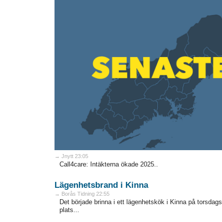
→ Jnytt 23:05
Call4care: Intäkterna ökade 2025..
Lägenhetsbrand i Kinna
→ Borås Tidning 22:55
Det började brinna i ett lägenhetskök i Kinna på torsda
plats...