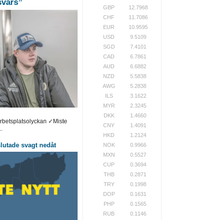
 svars”
GBP
12.7968
CHF
11.7086
EUR
10.9595
USD
9.5109
SGD
7.4101
CAD
6.7861
AUD
6.6882
NZD
5.5838
AWG
5.2838
ILS
3.1622
MYR
2.3245
DKK
1.4660
arbetsplatsolyckan ✓Miste
CNY
1.4091
.
HKD
1.2124
utade svagt nedåt
NOK
0.9966
MXN
0.5527
CUP
0.3694
THB
0.2871
TRY
0.1998
DOP
0.1631
PHP
0.1565
RUB
0.1146