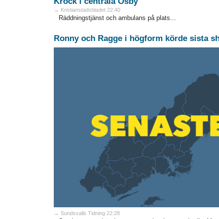
Krock i centrala Osby
→ Kristianstadsbladet 22:40
Räddningstjänst och ambulans på plats...
Ronny och Ragge i högform körde sista 
→ Sundsvalls Tidning 22:28