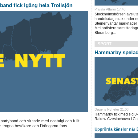
band fick igång hela Trollsjön
Privata Affärer 17:40
Stockholmsbörsen avslut
handelsdag strax under no
Steiner väntar marknader 
Mellanöstern samt fredage
Bloomberg...
SPORT
Hammarby spelade
Dagens Nyheter 21:08
Hammarby fick med sig 0–
Rakow Czestochowa i Con
partyband och slutade med nostalgi och fullt
de trogna besökare och Drängarna-fans...
Upprörda känslor när B