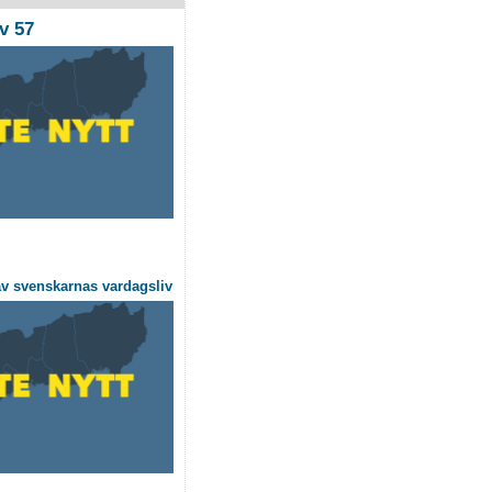
v 57
v svenskarnas vardagsliv