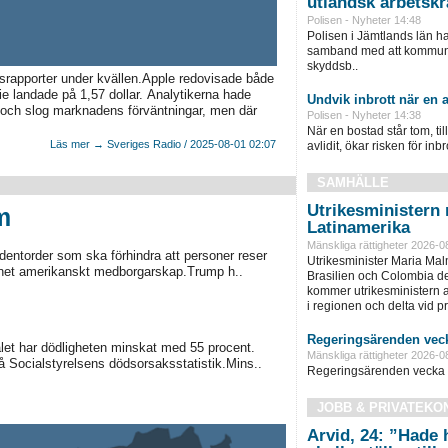
utländsk arbetskr
Polisen - Nyheter 14:48
Polisen i Jämtlands län h
samband med att kommunen
skyddsb..
apporter under kvällen.Apple redovisade både
ie landade på 1,57 dollar. Analytikerna hade
Undvik inbrott när en a
 och slog marknadens förväntningar, men där
Polisen - Nyheter 14:38
När en bostad står tom, ti
Läs mer → Sveriges Radio / 2025-08-01 02:07
avlidit, ökar risken för inbro
SAMHÄLLE
Utrikesministern r
m
Latinamerika
Mänskliga rättigheter 2026-0
dentorder som ska förhindra att personer reser
Utrikesminister Maria Ma
 barnet amerikanskt medborgarskap.Trump h..
Brasilien och Colombia d
kommer utrikesministern at
i regionen och delta vid pre
Regeringsärenden veck
talet har dödligheten minskat med 55 procent.
Mänskliga rättigheter 2026-0
å Socialstyrelsens dödsorsaksstatistik.Mins..
Regeringsärenden vecka 
JOBB & PRIVATEKO
Arvid, 24: ”Hade 