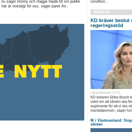
 nu säger Ronny och Ragge hejdå till sin publik
condition...
här är nostalgi för oss. säger paret An..
MEDICIN
KD kräver beslut 
regeringsstöd
Läkartidningen 15:47
KD-ledaren Ebba Busch krä
valet om att vården ska för
avgörande för att vi ska s
mandatperiod«, säger hon
M i Västmanland: Slopa
väntan