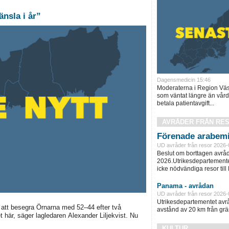
änsla i år”
Dagensmedicin 15:46
Moderaterna i Region Väst
som väntat längre än vård
betala patientavgift...
AVRÅDER FRÅN RE
Förenade arabemi
UD avråder från resor 2026-
Beslut om borttagen avråd
2026.Utrikesdepartementet
icke nödvändiga resor till
Panama - avrådan
UD avråder från resor 2026-
Utrikesdepartementet avråd
att besegra Örnarna med 52–44 efter två
avstånd av 20 km från grän
t här, säger lagledaren Alexander Liljekvist. Nu
KULTUR