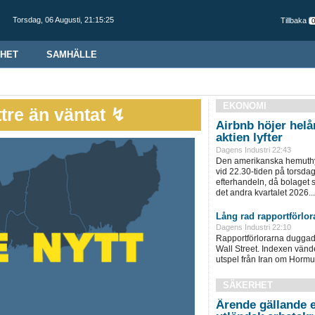
Torsdag,
06 Augusti
,
21:15:26
Tillbaka
HET
SAMHÄLLE
EKONOMI
tre än väntat ↯
Airbnb höjer hel
aktien lyfter
Dagens Industri 22:43
Den amerikanska hemuthy
vid 22.30-tiden på torsdage
efterhandeln, då bolaget s
det andra kvartalet 2026...
Lång rad rapportförlora
Dagens Industri 22:10
Rapportförlorarna duggade
Wall Street. Indexen vänd
utspel från Iran om Hormu
SÄKERHET
Ärende gällande e