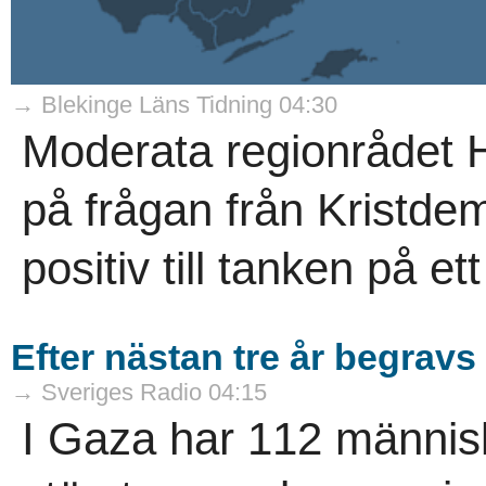
→ Blekinge Läns Tidning 04:30
Moderata regionrådet H
på frågan från Kristde
positiv till tanken på et
Efter nästan tre år begravs
→ Sveriges Radio 04:15
I Gaza har 112 människ