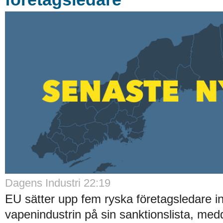
Dagens Industri 22:19
EU sätter upp fem ryska företagsledare i
vapenindustrin på sin sanktionslista, med