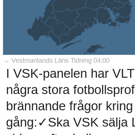
→ Vestmanlands Läns Tidning 04:00
I VSK-panelen har VLT
några stora fotbollsprof
brännande frågor kring
gång:✓Ska VSK sälja 