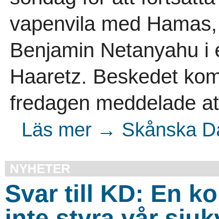
vapenvila med Hamas, 
Benjamin Netanyahu i et
Haaretz. Beskedet ko
fredagen meddelade att
Läs mer → Skånska Da
NYHETER
Svar till KD: En k
inte styra vår sju