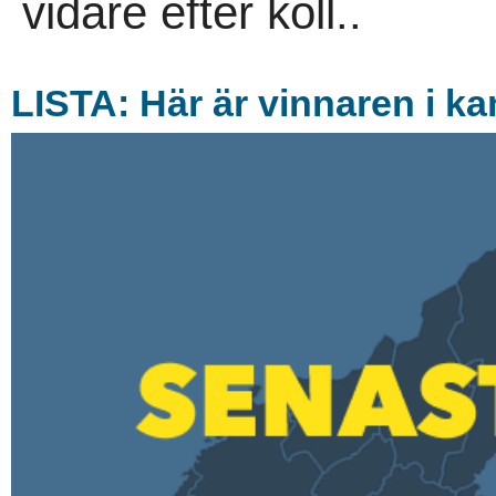
vidare efter koll..
LISTA: Här är vinnaren i k