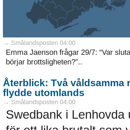
→ Smålandsposten 04:00
Emma Jaenson frågar 29/7: “Var sluta
börjar brottsligheten?”..
Återblick: Två våldsamma rå
flydde utomlands
→ Smålandsposten 04:00
Swedbank i Lenhovda u