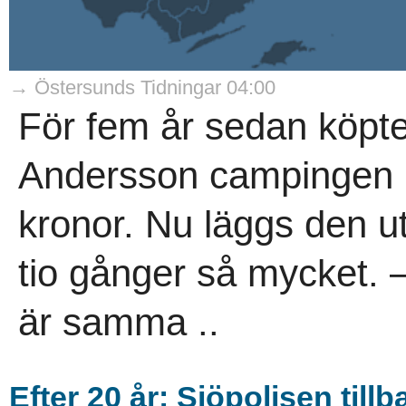
→ Östersunds Tidningar 04:00
För fem år sedan köpte
Andersson campingen i 
kronor. Nu läggs den ut 
tio gånger så mycket. –
är samma ..
Efter 20 år: Sjöpolisen till