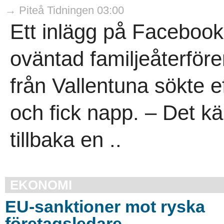
→ Piteå Tidningen 03:00
Ett inlägg på Facebook
oväntad familjeåterför
från Vallentuna sökte ef
och fick napp. – Det kä
tillbaka en ..
EKONOMI
EU-sanktioner mot ryska
företagsledare