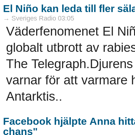
El Niño kan leda till fler sä
→ Sveriges Radio 03:05
Väderfenomenet El Niño
globalt utbrott av rabie
The Telegraph.Djurens 
varnar för att varmare
Antarktis..
Facebook hjälpte Anna hitta
chans"