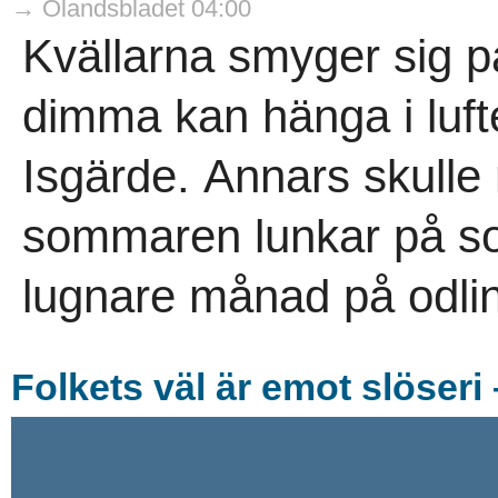
→ Ölandsbladet 04:00
Kvällarna smyger sig p
dimma kan hänga i luft
Isgärde. Annars skulle
sommaren lunkar på som
lugnare månad på odlin
Folkets väl är emot slöseri 