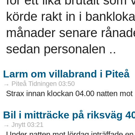
för ett lika brutalt som
körde rakt in i banklok
månader senare rånad
sedan personalen ..
Larm om villabrand i Piteå
→ Piteå Tidningen 03:50
Strax innan klockan 04.00 natten mot
Bil i mitträcke på riksväg 4
→ Jnytt 03:21
Under natten mot lördag inträffade en