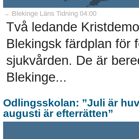
→ Blekinge Läns Tidning 04:00
Två ledande Kristdemok
Blekingsk färdplan för 
sjukvården. De är bere
Blekinge...
Odlingsskolan: ”Juli är h
augusti är efterrätten”