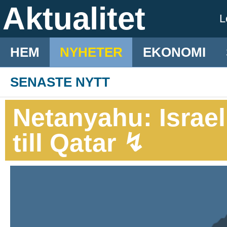
Aktualitet
L
HEM
NYHETER
EKONOMI
SENASTE NYTT
Netanyahu: Israel
till Qatar ↯