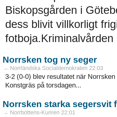
Biskopsgården i Göteb
dess blivit villkorligt f
fotboja.Kriminalvården 
Norrsken tog ny seger
→ Norrländska Socialdemokraten 22:03
3-2 (0-0) blev resultatet när Norrske
Konstgräs på torsdagen...
Norrsken starka segersvit f
→ Norrbottens-Kuriren 22:01