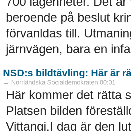
700 lägenheter. Det är
beroende på beslut krin
förvanldas till. Utmanin
järnvägen, bara en infar
NSD:s bildtävling: Här är rä
→ Norrländska Socialdemokraten 00:01
Här kommer det rätta sv
Platsen bilden förestäl
Vittangi.I dag är den lu