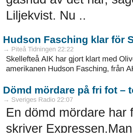
Liljekvist. Nu ..
Hudson Fasching klar för S
→ Piteå Tidningen 22:22
Skellefteå AIK har gjort klart med Oli
amerikanen Hudson Fasching, från AH
Dömd mördare på fri fot – t
→ Sveriges Radio 22:07
En dömd mördare har för
skriver Expressen.Man