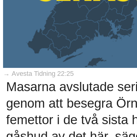
→ Avesta Tidning 22:25
Masarna avslutade seri
genom att besegra Örn
femettor i de två sista 
gåshud av det här, säg