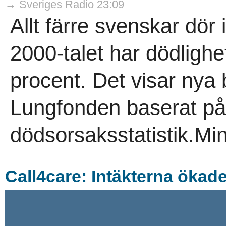
→ Sveriges Radio 23:09
Allt färre svenskar dör
2000-talet har dödligh
procent. Det visar nya 
Lungfonden baserat på
dödsorsaksstatistik.Min
Call4care: Intäkterna ökad