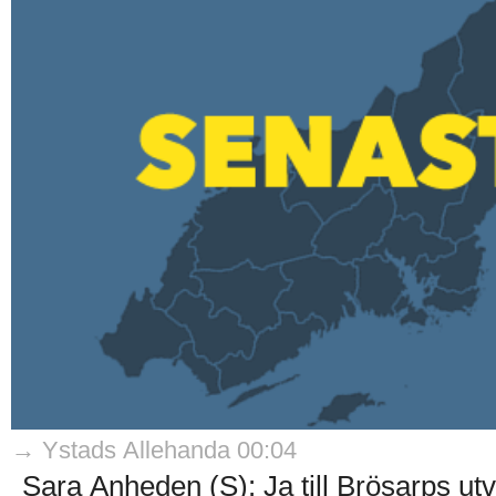
→ Ystads Allehanda 00:04
Sara Anheden (S): Ja till Brösarps ut