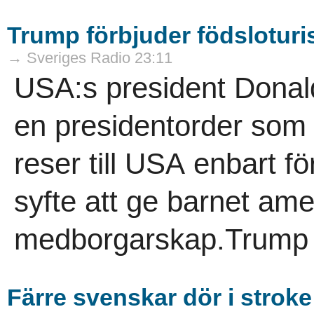
Trump förbjuder födslotur
→ Sveriges Radio 23:11
USA:s president Donald
en presidentorder som 
reser till USA enbart för
syfte att ge barnet ame
medborgarskap.Trump 
Färre svenskar dör i stroke