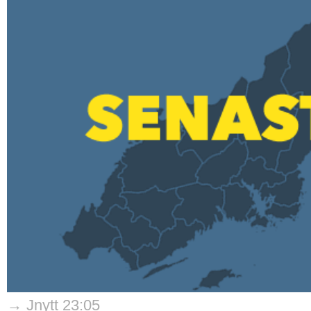
→ Jnytt 23:05