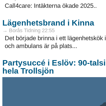
Call4care: Intäkterna ökade 2025..
Lägenhetsbrand i Kinna
→ Borås Tidning 22:55
Det började brinna i ett lägenhetskök
och ambulans är på plats...
Partysuccé i Eslöv: 90-tals
hela Trollsjön