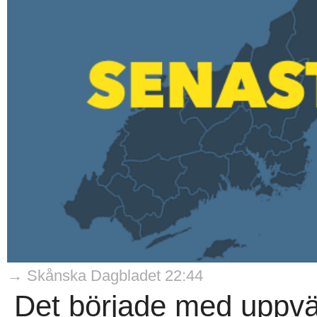
→ Skånska Dagbladet 22:44
Det började med uppvä