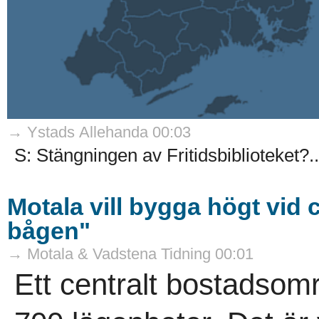
→ Ystads Allehanda 00:03
S: Stängningen av Fritidsbiblioteket?..
Motala vill bygga högt vid c
bågen"
→ Motala & Vadstena Tidning 00:01
Ett centralt bostadsom