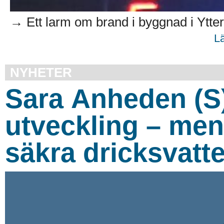
→ Ett larm om brand i byggnad i Ytterv
L
NYHETER
Sara Anheden (S):
utveckling – men
säkra dricksvatt