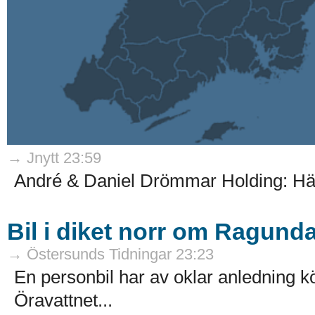
→ Jnytt 23:59
André & Daniel Drömmar Holding: Här
Bil i diket norr om Ragund
→ Östersunds Tidningar 23:23
En personbil har av oklar anledning kö
Öravattnet...