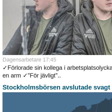
Dagensarbetare 17:45
✓Förlorade sin kollega i arbetsplatsolyck
en arm ✓”För jävligt”..
Stockholmsbörsen avslutade svagt