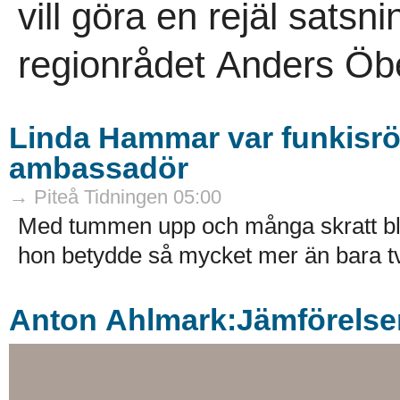
vill göra en rejäl sats
regionrådet Anders Öbe
Linda Hammar var funkisrör
ambassadör
→ Piteå Tidningen 05:00
Med tummen upp och många skratt bl
hon betydde så mycket mer än bara tv
Anton Ahlmark:Jämförelsens