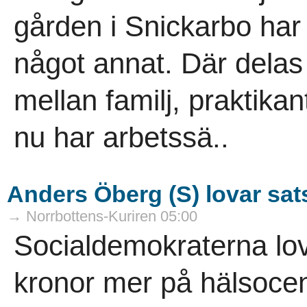
gården i Snickarbo ha
något annat. Där delas
mellan familj, praktik
nu har arbetssä..
Anders Öberg (S) lovar sat
→ Norrbottens-Kuriren 05:00
Socialdemokraterna lov
kronor mer på hälsocent