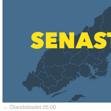
→ Ölandsbladet 05:00