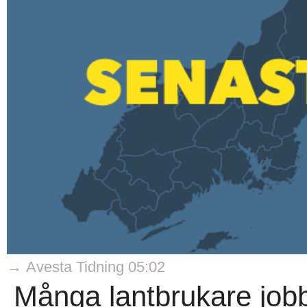
→ Avesta Tidning 05:02
Många lantbrukare jo