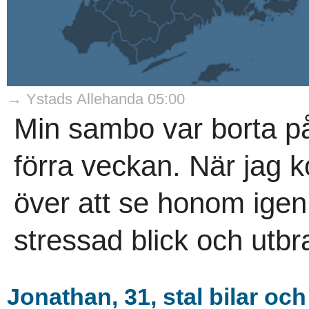
→ Ystads Allehanda 05:00
Min sambo var borta p
förra veckan. När jag 
över att se honom igen
stressad blick och utbras
Jonathan, 31, stal bilar o