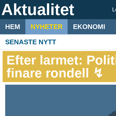
Aktualitet
L
HEM
NYHETER
EKONOMI
SENASTE NYTT
Efter larmet: Poli
finare rondell ↯