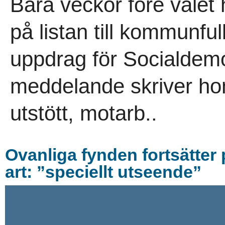
Bara veckor före vale
på listan till kommunful
uppdrag för Socialdemok
meddelande skriver hon
utstött, motarb..
Ovanliga fynden fortsätter
art: ”speciellt utseende”