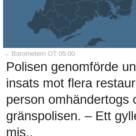
→ Barometern OT 05:00
Polisen genomförde und
insats mot flera resta
person omhändertogs oc
gränspolisen. – Ett gyllen
mis..