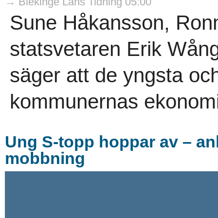
→ Blekinge Läns Tidning 05:00
Sune Håkansson, Ronne
statsvetaren Erik Wån
säger att de yngsta och
kommunernas ekonomi.
Ung S-topp hoppar av – ank
mobbning