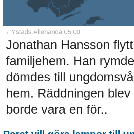
→ Ystads Allehanda 05:00
Jonathan Hansson flytta
familjehem. Han rymde,
dömdes till ungdomsvå
hem. Räddningen blev 
borde vara en för..
Paret vill göra lampor till 