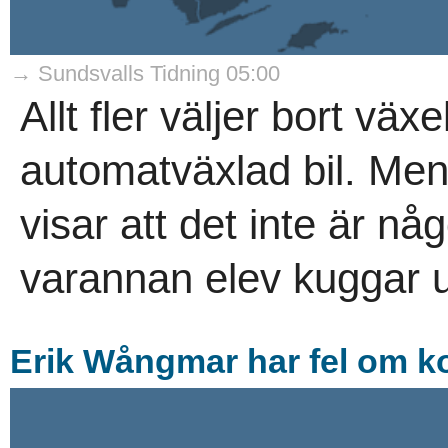
→ Sundsvalls Tidning 05:00
Allt fler väljer bort väx
automatväxlad bil. Men 
visar att det inte är n
varannan elev kuggar u
Erik Wångmar har fel om ko