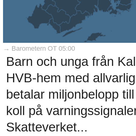
→ Barometern OT 05:00
Barn och unga från Kal
HVB-hem med allvarlig
betalar miljonbelopp t
koll på varningssignal
Skatteverket...