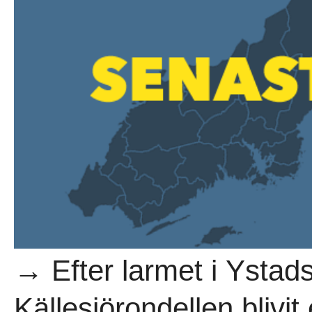
→ Efter larmet i Ystad
Källesjörondellen blivit 