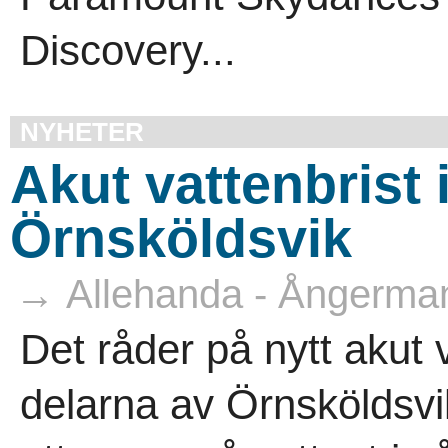
Discovery...
NYHETER
Akut vattenbrist 
Örnsköldsvik
→ Allehanda - Ångerma
Det råder på nytt akut v
delarna av Örnsköldsv