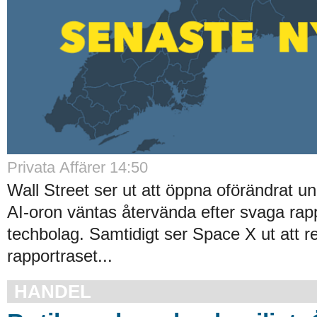
Privata Affärer
14:50
Wall Street ser ut att öppna oförändrat u
AI-oron väntas återvända efter svaga rapp
techbolag. Samtidigt ser Space X ut att r
rapportraset...
HANDEL