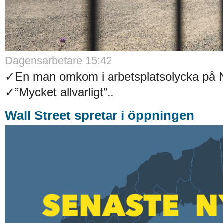
Dagensarbetare
15:42
✓En man omkom i arbetsplatsolycka på N
✓”Mycket allvarligt”..
Wall Street spretar i öppningen