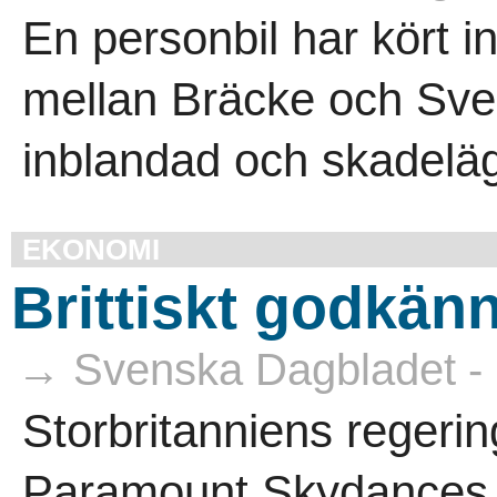
En personbil har kört in
mellan Bräcke och Sve
inblandad och skadeläge
EKONOMI
Brittiskt godkän
→ Svenska Dagbladet - 
Storbritanniens regering
Paramount Skydances 