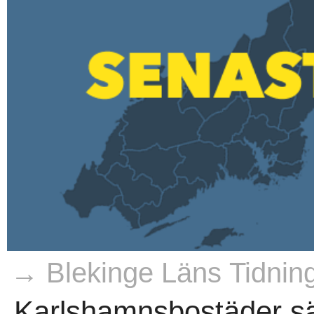
→ Blekinge Läns Tidnin
Karlshamnsbostäder säl