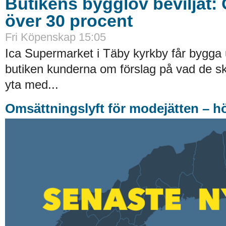
Butikens bygglov beviljat:
över 30 procent
Fri Köpenskap
15:05
Ica Supermarket i Täby kyrkby får bygga 
butiken kunderna om förslag på vad de ska
yta med...
Omsättningslyft för modejätten – h