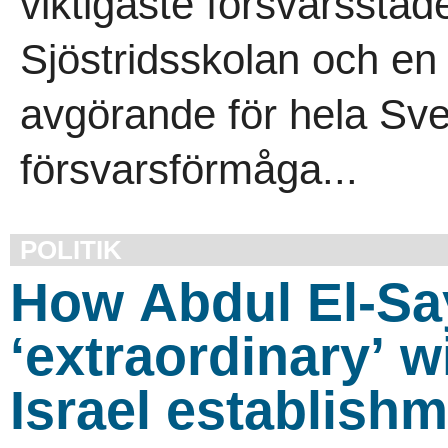
viktigaste försvarsstäd
Sjöstridsskolan och e
avgörande för hela Sv
försvarsförmåga...
POLITIK
How Abdul El-Sa
‘extraordinary’ 
Israel establish