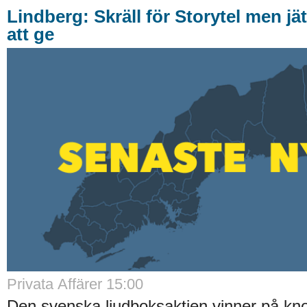
Lindberg: Skräll för Storytel men jä
att ge
Privata Affärer
15:00
Den svenska ljudboksaktien vinner på k