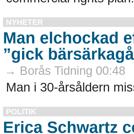
NYHETER
Man elchockad ef
”gick bärsärkag
→ Borås Tidning 00:48
Man i 30-årsåldern misst
POLITIK
Erica Schwartz 