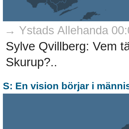
→ Ystads Allehanda 00:
Sylve Qvillberg: Vem 
Skurup?..
S: En vision börjar i männ