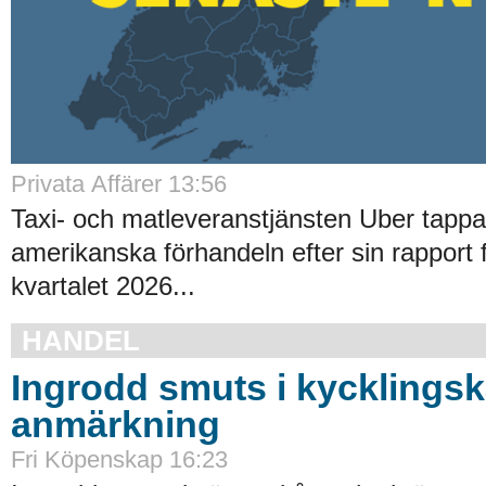
Privata Affärer
13:56
Taxi- och matleveranstjänsten Uber tappa
amerikanska förhandeln efter sin rapport 
kvartalet 2026...
HANDEL
Ingrodd smuts i kycklings
anmärkning
Fri Köpenskap
16:23