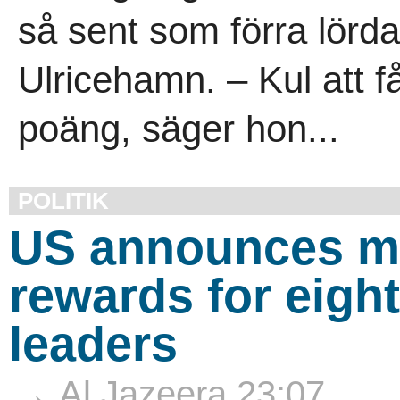
så sent som förra lörd
Ulricehamn. – Kul att 
poäng, säger hon...
POLITIK
US announces mo
rewards for eight
leaders
→ Al Jazeera 23:07