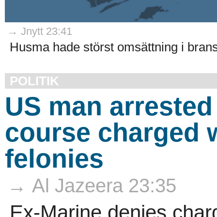
→ Jnytt 23:41
Husma hade störst omsättning i bran
POLITIK
US man arrested 
course charged w
felonies
→ Al Jazeera 23:35
Ex-Marine denies charg