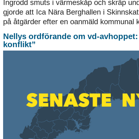
Ingrodd smuts i värmeskåp och skräp und
gjorde att Ica Nära Berghallen i Skinnskat
på åtgärder efter en oanmäld kommunal ko
Nellys ordförande om vd-avhoppet:
konflikt”