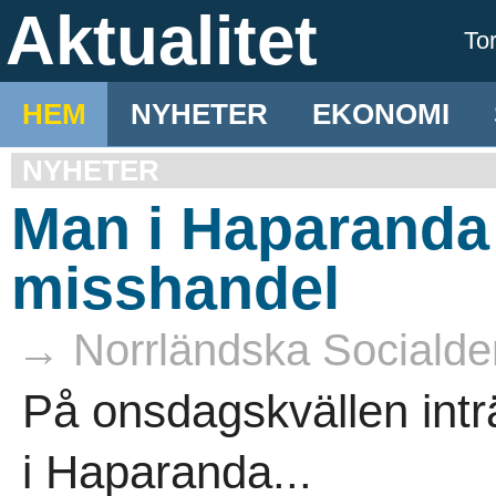
Aktualitet
To
HEM
NYHETER
EKONOMI
NYHETER
Man i Haparanda 
misshandel
→ Norrländska Socialde
På onsdagskvällen intr
i Haparanda...