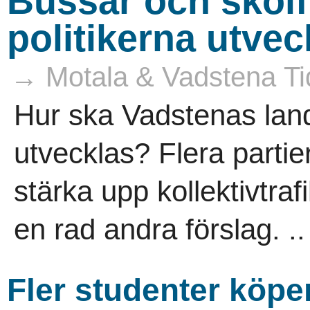
Bussar och skolfr
politikerna utve
→ Motala & Vadstena Ti
Hur ska Vadstenas lan
utvecklas? Flera parti
stärka upp kollektivtra
en rad andra förslag. ..
Fler studenter köper