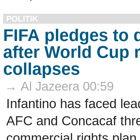
POLITIK
FIFA pledges to 
after World Cup r
collapses
→ Al Jazeera 00:59
Infantino has faced lea
AFC and Concacaf threa
commercial rights plan.