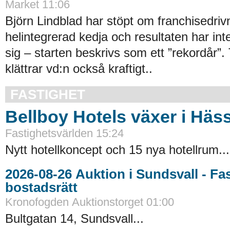
Market
11:06
Björn Lindblad har stöpt om franchisedrivn
helintegrerad kedja och resultaten har inte
sig – starten beskrivs som ett ”rekordår”.
klättrar vd:n också kraftigt..
FASTIGHET
Bellboy Hotels växer i Häs
Fastighetsvärlden
15:24
Nytt hotellkoncept och 15 nya hotellrum...
2026-08-26 Auktion i Sundsvall - Fastigheter och
bostadsrätt
Kronofogden Auktionstorget
01:00
Bultgatan 14, Sundsvall...