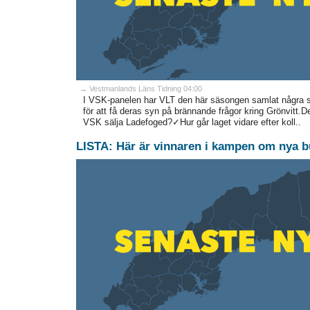
→ Vestmanlands Läns Tidning 04:00
I VSK-panelen har VLT den här säsongen samlat några sto
för att få deras syn på brännande frågor kring Grönvitt
VSK sälja Ladefoged?✓Hur går laget vidare efter koll..
LISTA: Här är vinnaren i kampen om nya b