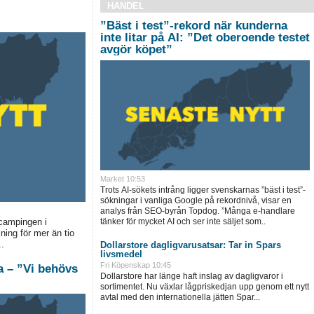
HANDEL
”Bäst i test”-rekord när kunderna
inte litar på AI: ”Det oberoende testet
avgör köpet”
Market
10:53
Trots AI-sökets intrång ligger svenskarnas ”bäst i test”-
sökningar i vanliga Google på rekordnivå, visar en
analys från SEO-byrån Topdog. ”Många e-handlare
campingen i
tänker för mycket AI och ser inte säljet som..
jning för mer än tio
.
Dollarstore dagligvarusatsar: Tar in Spars
livsmedel
Fri Köpenskap
10:45
na – ”Vi behövs
Dollarstore har länge haft inslag av dagligvaror i
sortimentet. Nu växlar lågpriskedjan upp genom ett nytt
avtal med den internationella jätten Spar...