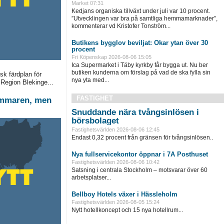
Market
07:31
Kedjans organiska tillväxt under juli var 10 procent.
”Utvecklingen var bra på samtliga hemmamarknader”,
kommenterar vd Kristofer Tonström...
Butikens bygglov beviljat: Ökar ytan över 30
procent
Fri Köpenskap
2026-08-06 15:05
Ica Supermarket i Täby kyrkby får bygga ut. Nu ber
butiken kunderna om förslag på vad de ska fylla sin
sk färdplan för
nya yta med...
 Region Blekinge...
FASTIGHET
sommaren, men
Snuddande nära tvångsinlösen i
börsbolaget
Fastighetsvärlden
2026-08-06 12:45
Endast 0,32 procent från gränsen för tvångsinlösen..
Nya fullservicekontor öppnar i 7A Posthuset
Fastighetsvärlden
2026-08-06 10:42
Satsning i centrala Stockholm – motsvarar över 60
arbetsplatser...
Bellboy Hotels växer i Hässleholm
Fastighetsvärlden
2026-08-05 15:24
Nytt hotellkoncept och 15 nya hotellrum...