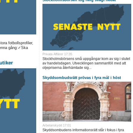
ra fotbollsprofiler,
.Denna gång:✓Ska
Privata Affärer
17:35
Stockholmsbörsens små uppgångar kom av sig i slutet
utiker
av handelsdagen. Utvecklingen sammanföll med att
oljepriserna återhämtade sig...
Skyddsombudsrätt prövas i fyra mål i höst
Arbetarskydd
17:01
Skyddsombudens informationsrätt står i fokus i fyra