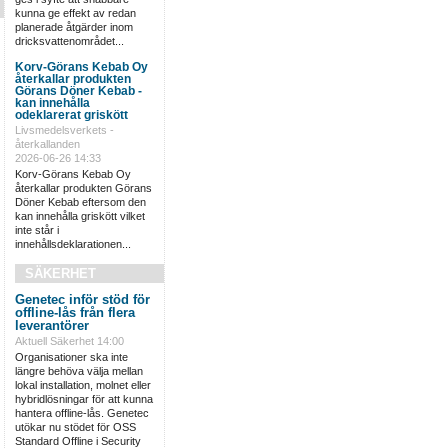
kunna ge effekt av redan
planerade åtgärder inom
dricksvattenområdet...
Korv-Görans Kebab Oy
återkallar produkten
Görans Döner Kebab -
kan innehålla
odeklarerat griskött
Livsmedelsverkets -
återkallanden
2026-06-26 14:33
Korv-Görans Kebab Oy
återkallar produkten Görans
Döner Kebab eftersom den
kan innehålla griskött vilket
inte står i
innehållsdeklarationen...
SÄKERHET
Genetec inför stöd för
offline-lås från flera
leverantörer
Aktuell Säkerhet
14:00
Organisationer ska inte
längre behöva välja mellan
lokal installation, molnet eller
hybridlösningar för att kunna
hantera offline-lås. Genetec
utökar nu stödet för OSS
Standard Offline i Security