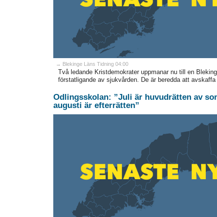
→ Blekinge Läns Tidning 04:00
Två ledande Kristdemokrater uppmanar nu till en Bleking
förstatligande av sjukvården. De är beredda att avskaffa
Odlingsskolan: ”Juli är huvudrätten av 
augusti är efterrätten”