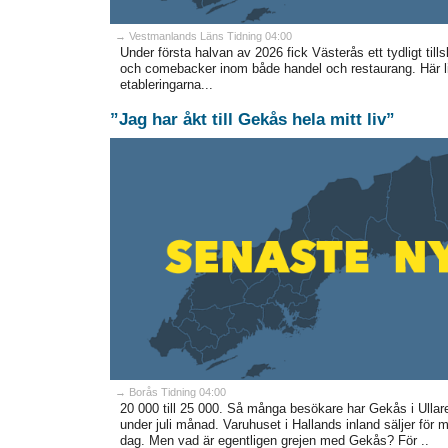
→ Vestmanlands Läns Tidning 04:00
Under första halvan av 2026 fick Västerås ett tydligt tills
och comebacker inom både handel och restaurang. Här li
etableringarna...
”Jag har åkt till Gekås hela mitt liv”
→ Borås Tidning 04:00
20 000 till 25 000. Så många besökare har Gekås i Ullar
under juli månad. Varuhuset i Hallands inland säljer för m
dag. Men vad är egentligen grejen med Gekås? För ..