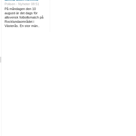
Polisen - Nyheter
08:51
På måndagen den 10
augusti är det dags för
allsvensk fotbollsmatch på
Rocklundaområdet i
Västerås. En stor män..