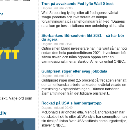
Tron på avvaktande Fed lyfte Wall Street
Dagens Industri
22:06
Wall Street steg tydligt efter att fredagens oväntat
s?
svaga jobbdata fick investerare att dämpa
förväntningarna på räntehöjningar från Fed. ”Dagens
data kan ge beslutsfattarna mer anledning att ha tåla..
Storbanken: Börseuforin likt 2021 – så här bör
du agera
Dagens Industri
21:31
Optimismen bland investerare har inte varit så här hög
sedan den heta pandemibörsen 2021. Investerare bör
sänka risken och hålla ögonen öppna efter en
varningssignal, menar Bank of America enligt CNBC..
Guldpriset stiger efter svag jobbdata
Dagens Industri
21:19
Guldpriset stiger med 2,5 procent på fredagen efter att
den amerikanska arbetsmarknaden oväntat visade en
minskning av sysselsättningen. Därmed fortsätter
återhämtningen från det tidigare prisfallet t..
tiskt. Varje ord som
Rockad på USA:s hamburgartopp
Dagens Industri
20:49
McDonald’s är ohotad etta. Men på andraplatsen har
tiv
det skett ett skifte efter att Wendy’s har sprungits om av
sin rival på listan över USA:s största hamburgarkedjor,
skriver CNBC...