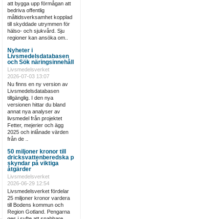
att bygga upp förmågan att
bedriva offentlig
måltidsverksamhet kopplad
till skyddade utrymmen för
hälso- och sjukvård. Sju
regioner kan ansöka om..
Nyheter i
Livsmedelsdatabasen
och Sök näringsinnehåll
Livsmedelsverket
2026-07-03 13:07
Nu finns en ny version av
Livsmedelsdatabasen
tillgänglig. I den nya
versionen hittar du bland
annat nya analyser av
livsmedel från projektet
Fetter, mejerier och ägg
2025 och inlånade värden
från de ..
50 miljoner kronor till
dricksvattenberedska p
skyndar på viktiga
åtgärder
Livsmedelsverket
2026-06-29 12:54
Livsmedelsverket fördelar
25 miljoner kronor vardera
till Bodens kommun och
Region Gotland. Pengarna
ges i syfte att snabbare