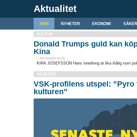
Aktualitet
HEM
NYHETER
EKONOMI
SÄKER
KULTUR
Donald Trumps guld kan köpas
Kina
→ Aftonbladet 04:00
KIRA JOSEFSSON Hans inredning är lika ihålig som poli
NYHETER
VSK-profilens utspel: ”Pyro t
kulturen”