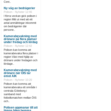
Cent..
Ny våg av bedrägerier
Polisen - Nyheter
12:46
I förra veckan gick polisen i
region Mitt ut med att ett
antal anmälningar inkommit
om bedrägerier där
persone..
Kamerabevakning med
drönare på flera platser
under fredag och lördag
Polisen - Nyheter
12:42
Polisen kan komma att
kamerabevaka flera platser i
region Väst med hjälp av
drönare under fredagen och
lördage..
Kamerabevakning med
drönare när ÖIS tar
emot AIK
Polisen - Nyheter
10:20
Polisen kan komma att
kamerabevaka ett område i
centrala Göteborg i
samband med
fotbollsmatchen mellan ÖIS
och..
Polisen uppmanar till att
lämna bilen hemma