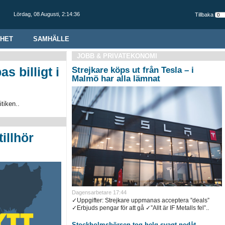
Lördag,
08 Augusti
,
2:14:37
Tillbaka
HET
SAMHÄLLE
JOBB & PRIVATEKONOMI
 billigt i
Strejkare köps ut från Tesla – i
Malmö har alla lämnat
tiken..
illhör
Dagensarbetare
17:44
✓Uppgifter: Strejkare uppmanas acceptera ”deals”
✓Erbjuds pengar för att gå ✓”Allt är IF Metalls fel”..
Stockholmsbörsen tog helg svagt nedåt