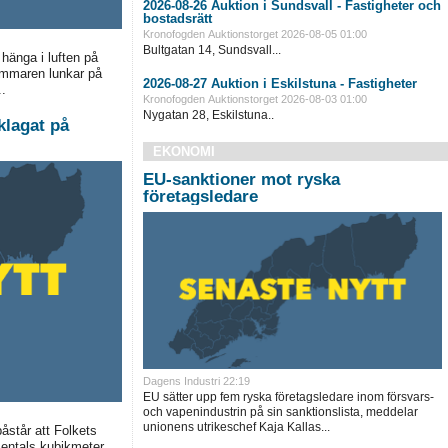
2026-08-26 Auktion i Sundsvall - Fastigheter och
bostadsrätt
Kronofogden Auktionstorget
2026-08-05 01:00
Bultgatan 14, Sundsvall...
hänga i luften på
ommaren lunkar på
2026-08-27 Auktion i Eskilstuna - Fastigheter
.
Kronofogden Auktionstorget
2026-08-03 01:00
Nygatan 28, Eskilstuna..
klagat på
EKONOMI
EU-sanktioner mot ryska
företagsledare
Dagens Industri
22:19
EU sätter upp fem ryska företagsledare inom försvars-
och vapenindustrin på sin sanktionslista, meddelar
unionens utrikeschef Kaja Kallas...
påstår att Folkets
sentals kubikmeter