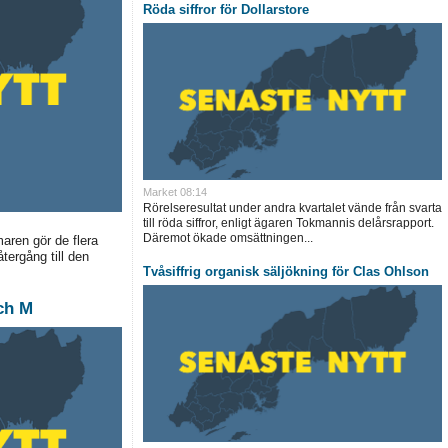
Röda siffror för Dollarstore
Market
08:14
Rörelseresultat under andra kvartalet vände från svarta
till röda siffror, enligt ägaren Tokmannis delårsrapport.
Däremot ökade omsättningen...
maren gör de flera
tergång till den
Tvåsiffrig organisk säljökning för Clas Ohlson
och M