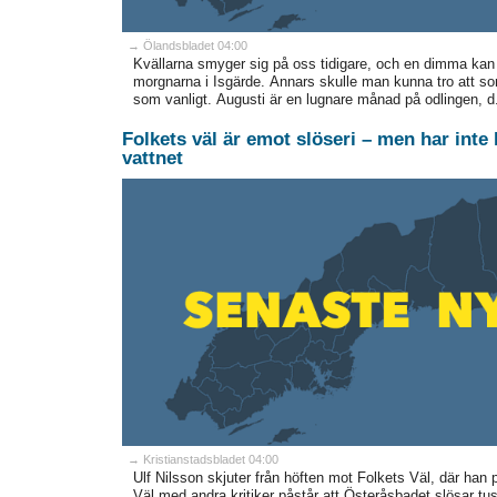
→ Ölandsbladet 04:00
Kvällarna smyger sig på oss tidigare, och en dimma kan 
morgnarna i Isgärde. Annars skulle man kunna tro att s
som vanligt. Augusti är en lugnare månad på odlingen, d.
Folkets väl är emot slöseri – men har inte 
vattnet
→ Kristianstadsbladet 04:00
Ulf Nilsson skjuter från höften mot Folkets Väl, där han 
Väl med andra kritiker påstår att Österåsbadet slösar tu