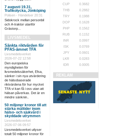
CUP
0.3682
7 augusti 19.31,
THB
0.2882
Trafikolycka, Jönköping
Polisen - Händelser
20:31
TRY
0.1988
Sidokrock mellan personbil
DOP
0.1628
och A-traktor utanför
PHP
0.1562
Grästorp...
RUB
0.1152
LIVSMEDEL
INR
0.0997
Sänkta riktvärden för
ISK
0.0769
PFAS-ämnet TFA
JPY
0.0601
Livsmedelsverket
2026-07-22 12:58
LKR
0.0283
Den europeiska
IDR
0.0005
myndigheten för
livsmedelssäkerhet, Efsa,
REKLAM
sänker i sin nya utvärdering
de hälsobaserade
riktvärdena för hur mycket
TFA vi kan få i oss utan att
hälsan påverkas. Det är en
mindre sänknin..
50 miljoner kronor till att
stärka måltider inom
hälso- och sjukvård i
skyddade utrymmen
Livsmedelsverket
2026-07-06 09:57
Livsmedelsverket utlyser
totalt 50 miljoner kronor för