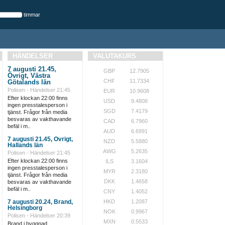
timmar
HÄNDELSER
VALUTAKURS
7 augusti 21.45,
GBP
12.7905
Övrigt, Västra
CHF
11.7334
Götalands län
Polisen - Händelser
21:45
EUR
10.9608
Efter klockan 22:00 finns
USD
9.4808
ingen presstalesperson i
SGD
7.4179
tjänst. Frågor från media
besvaras av vakthavande
CAD
6.7960
befäl i m..
AUD
6.6991
7 augusti 21.45, Övrigt,
NZD
5.5880
Hallands län
AWG
5.2635
Polisen - Händelser
21:45
Efter klockan 22:00 finns
ILS
3.1604
ingen presstalesperson i
MYR
2.3180
tjänst. Frågor från media
DKK
1.4658
besvaras av vakthavande
befäl i m..
CNY
1.4052
7 augusti 20.24, Brand,
HKD
1.2087
Helsingborg
NOK
0.9967
Polisen - Händelser
20:39
MXN
0.5533
Brand i byggnad...