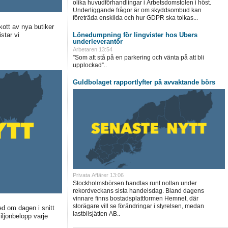
olika huvudförhandlingar i Arbetsdomstolen i höst.
Underliggande frågor är om skyddsombud kan
företräda enskilda och hur GDPR ska tolkas...
kott av nya butiker
star vi
Lönedumpning för lingvister hos Ubers
underleverantör
Arbetaren
13:54
”Som att stå på en parkering och vänta på att bli
upplockad”..
Guldbolaget rapportlyfter på avvaktande börs
Privata Affärer
13:06
Stockholmsbörsen handlas runt nollan under
rekordveckans sista handelsdag. Bland dagens
vinnare finns bostadsplattformen Hemnet, där
storägare vill se förändringar i styrelsen, medan
ed om dagen i snitt
lastbilsjätten AB..
iljonbelopp varje