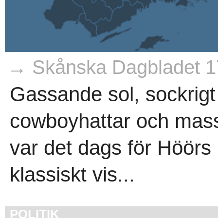
→ Skånska Dagbladet 1
Gassande sol, sockrigt 
cowboyhattar och masso
var det dags för Höörs
klassiskt vis...
POLITIK