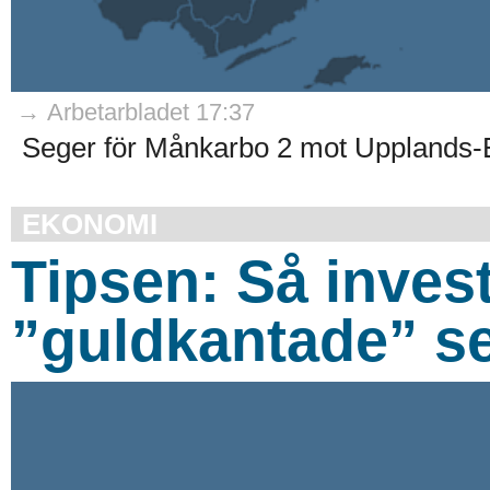
→ Arbetarbladet 17:37
Seger för Månkarbo 2 mot Upplands-
EKONOMI
Tipsen: Så invest
”guldkantade” s