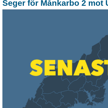
Seger för Månkarbo 2 mot