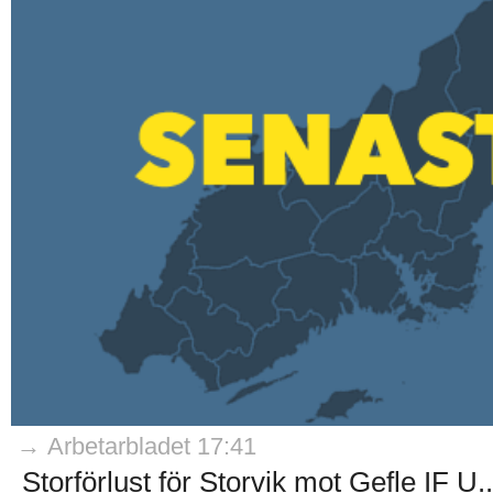
→ Arbetarbladet 17:41
Storförlust för Storvik mot Gefle IF U..