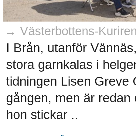
→ Västerbottens-Kurire
I Brån, utanför Vännäs,
stora garnkalas i helge
tidningen Lisen Greve Ö
gången, men är redan 
hon stickar ..