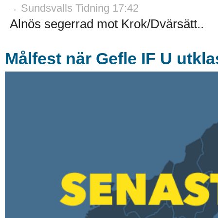
→ Sundsvalls Tidning 17:42
Alnös segerrad mot Krok/Dvärsätt..
Målfest när Gefle IF U utkl