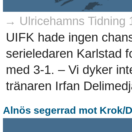
→ Ulricehamns Tidning 
UIFK hade ingen chans
serieledaren Karlstad 
med 3-1. – Vi dyker in
tränaren Irfan Delimedj
Alnös segerrad mot Krok/D