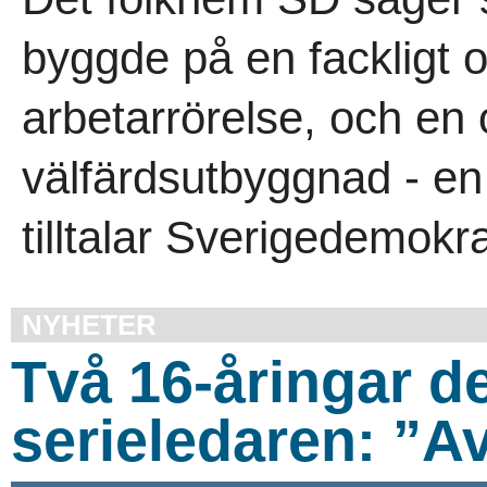
byggde på en fackligt o
arbetarrörelse, och en
välfärdsutbyggnad - e
tilltalar Sverigedemokra
NYHETER
Två 16-åringar d
serieledaren: ”Av