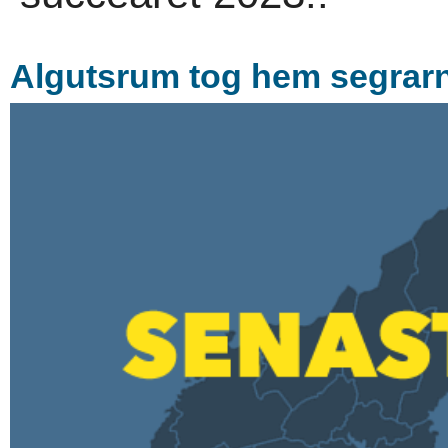
Algutsrum tog hem segrarn