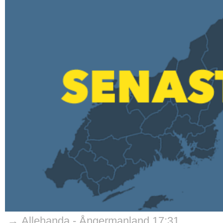
→ Allehanda - Ångermanland 17:31