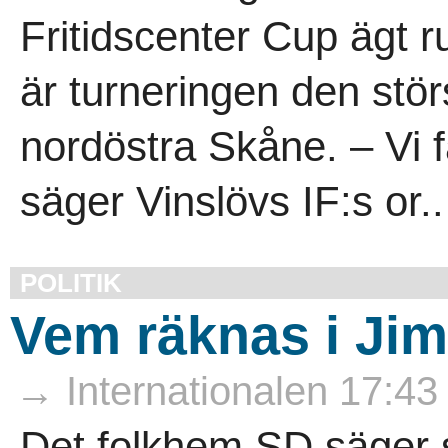
Fritidscenter Cup ägt
är turneringen den stö
nordöstra Skåne. – Vi 
säger Vinslövs IF:s or..
POLITIK
Vem räknas i Ji
→ Internationalen 17:43
Det folkhem SD säger si