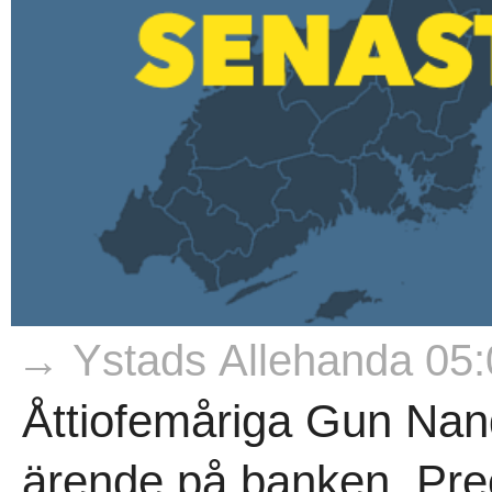
→ Ystads Allehanda 05:
Åttiofemåriga Gun Nand
ärende på banken. Prec