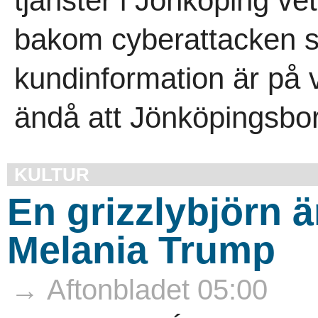
tjänster i Jönköping ve
bakom cyberattacken so
kundinformation är på v
ändå att Jönköpingsbor
KULTUR
En grizzlybjörn ä
Melania Trump
→ Aftonbladet 05:00