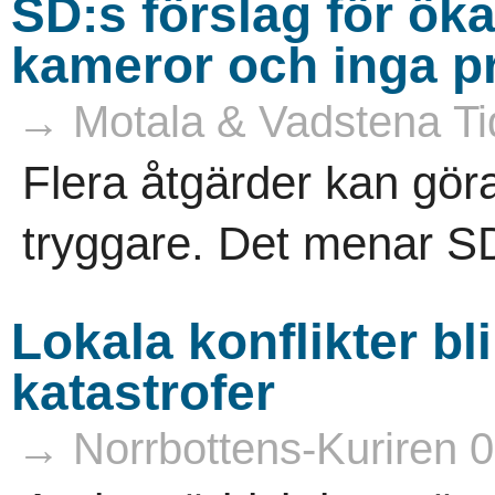
SD:s förslag för ök
kameror och inga pr
→ Motala & Vadstena Ti
Flera åtgärder kan göra
tryggare. Det menar SD
Lokala konflikter blir
katastrofer
→ Norrbottens-Kuriren 