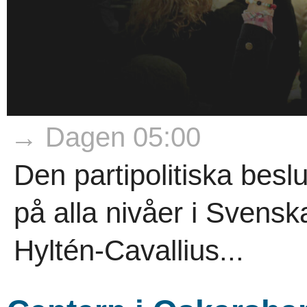
→ Dagen 05:00
Den partipolitiska besl
på alla nivåer i Svensk
Hyltén-Cavallius...