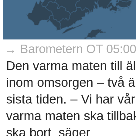
→ Barometern OT 05:0
Den varma maten till ä
inom omsorgen – två 
sista tiden. – Vi har vå
varma maten ska tillba
ska bort, säger ..