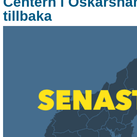
Centern i Oskarsh
tillbaka