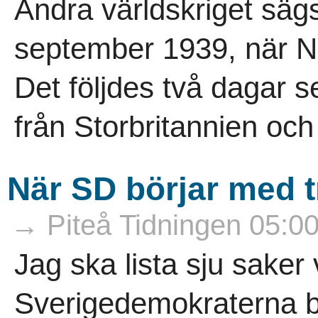
Andra världskriget sägs
september 1939, när Na
Det följdes två dagar s
från Storbritannien och 
När SD börjar med tr
→ Piteå Tidningen 05:0
Jag ska lista sju saker 
Sverigedemokraterna bö