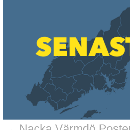
→ Nacka Värmdö Poste