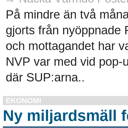
På mindre än två måna
gjorts från nyöppnade 
och mottagandet har var
NVP var med vid pop-up
där SUP:arna..
EKONOMI
Ny miljardsmäll 