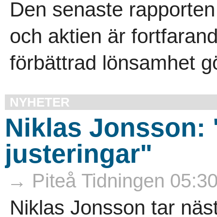
Den senaste rapporten 
och aktien är fortfaran
förbättrad lönsamhet gör
NYHETER
Niklas Jonsson:
justeringar"
→ Piteå Tidningen 05:3
Niklas Jonsson tar näst