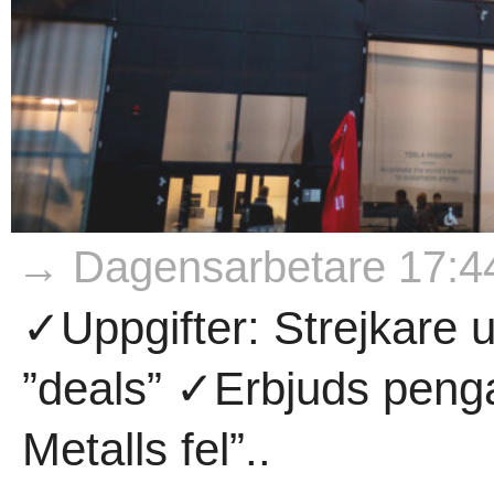
→ Dagensarbetare 17:4
✓Uppgifter: Strejkare
”deals” ✓Erbjuds pengar
Metalls fel”..