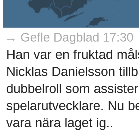
→ Gefle Dagblad 17:30
Han var en fruktad mål
Nicklas Danielsson tillb
dubbelroll som assiste
spelarutvecklare. Nu be
vara nära laget ig..