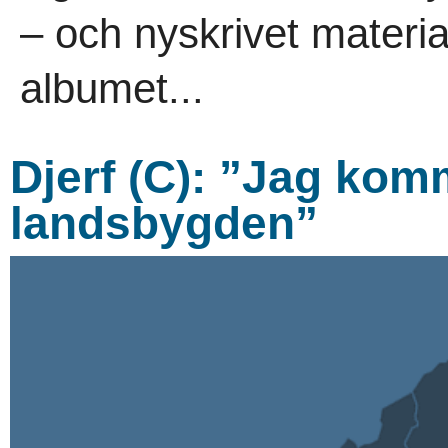
– och nyskrivet materi
albumet...
Djerf (C): ”Jag ko
landsbygden”