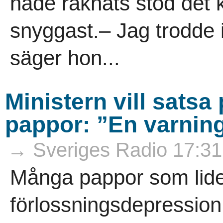
hade räknats stod det k
snyggast.– Jag trodde i
säger hon...
Ministern vill sats
pappor: ”En varnin
→ Sveriges Radio 17:31
Många pappor som lide
förlossningsdepressio