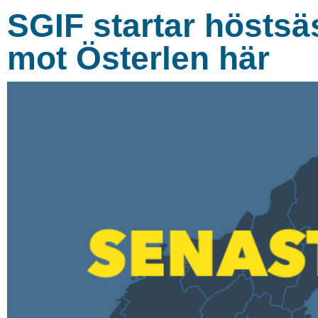
SGIF startar hösts
mot Österlen här