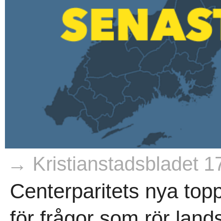
→ Kristianstadsbladet 1
Centerparitets nya top
för frågor som rör lan