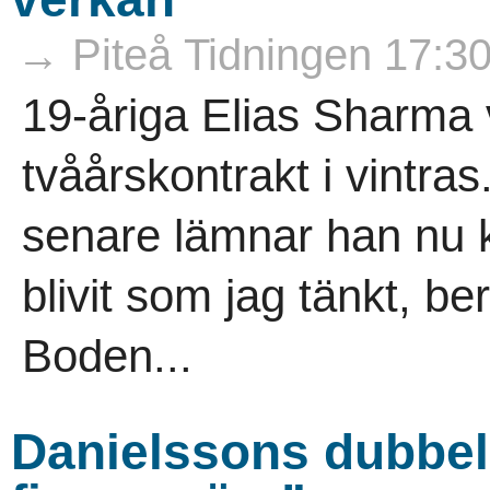
→ Piteå Tidningen 17:3
19-åriga Elias Sharma v
tvåårskontrakt i vintra
senare lämnar han nu k
blivit som jag tänkt, be
Boden...
Danielssons dubbelr