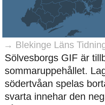
→ Blekinge Läns Tidnin
Sölvesborgs GIF är till
sommaruppehållet. Lag
södertvåan spelas bort
svarta innehar den nega