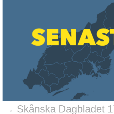
→ Skånska Dagbladet 1