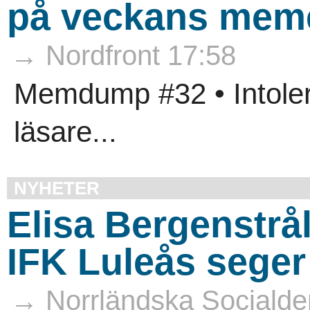
på veckans mem
→ Nordfront 17:58
Memdump #32 • Intoler
läsare...
NYHETER
Elisa Bergenstrål
IFK Luleås seger
→ Norrländska Socialde