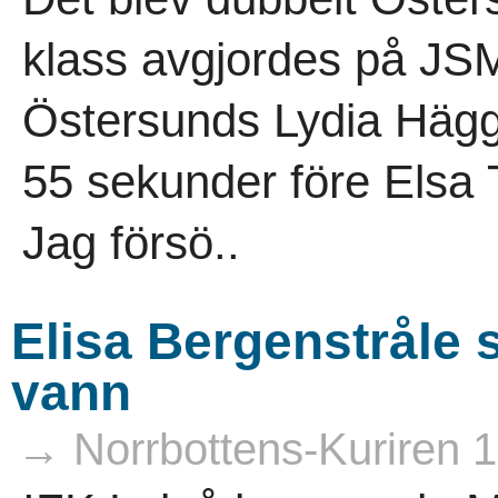
klass avgjordes på JSM 
Östersunds Lydia Hägg 
55 sekunder före Elsa 
Jag försö..
Elisa Bergenstråle 
vann
→ Norrbottens-Kuriren 