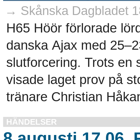
→ Skånska Dagbladet 1
H65 Höör förlorade lö
danska Ajax med 25–23
slutforcering. Trots e
visade laget prov på s
tränare Christian Håka
HÄNDELSER
8 augusti 17.06,