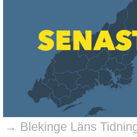
→ Blekinge Läns Tidnin