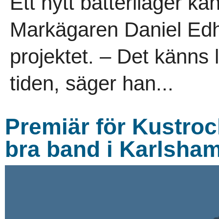
Ett nytt batterilager ka
Markägaren Daniel Edh
projektet. – Det känns l
tiden, säger han...
Premiär för Kustro
bra band i Karlsha