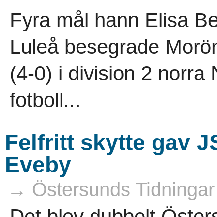
Fyra mål hann Elisa B
Luleå besegrade Morö
(4-0) i division 2 norra
fotboll...
Felfritt skytte gav 
Eveby
→ Östersunds Tidningar
Det blev dubbelt Öste