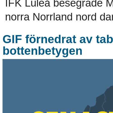
IFK Luleå besegrade M
norra Norrland nord dam
GIF förnedrat av tabellj
bottenbetygen