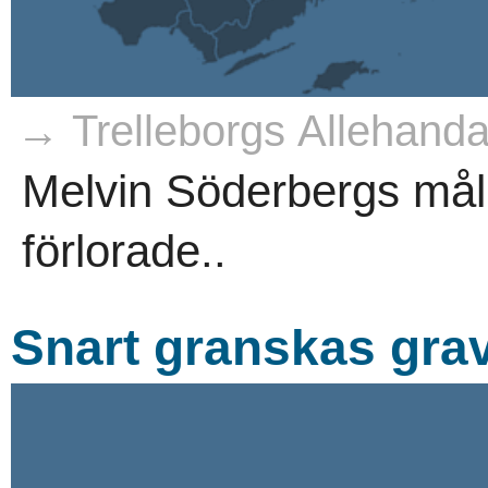
→ Trelleborgs Allehanda
Melvin Söderbergs mål r
förlorade..
Snart granskas gra