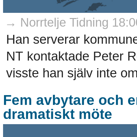
→ Norrtelje Tidning 18:0
Han serverar kommunen
NT kontaktade Peter Ro
visste han själv inte om
Fem avbytare och en
dramatiskt möte