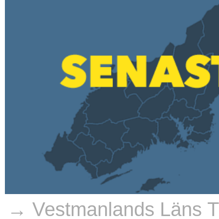
→ Vestmanlands Läns Ti