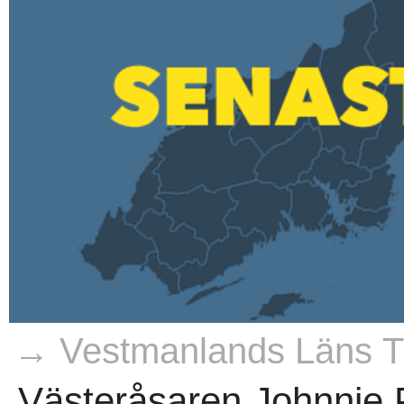
→ Vestmanlands Läns Ti
Västeråsaren Johnnie P