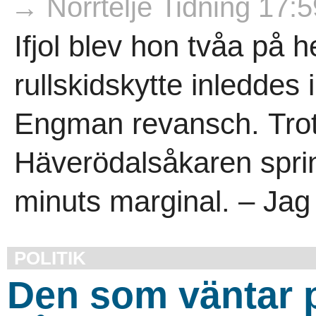
→ Norrtelje Tidning 17:5
Ifjol blev hon tvåa på
rullskidskytte inleddes
Engman revansch. Trot
Häverödalsåkaren spri
minuts marginal. – Jag 
POLITIK
Den som väntar p