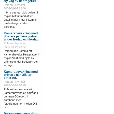
Ny våg av bedrägerier
Polisen - Nyheter
2026-08-07 12:46
I förra veckan gick polisen i
region Mitt ut med att ett
antal anmälningar inkommit
om bedrägerier där
persone..
Kamerabevakning med
drönare på flera platser
under fredag och lördag
Polisen - Nyheter
2026-08-07 12:42
Polisen kan komma att
kamerabevaka flera platser i
region Väst med hjälp av
drönare under fredagen och
lördage..
Kamerabevakning med
drönare när ÖIS tar
emot AIK
Polisen - Nyheter
2026-08-07 10:20
Polisen kan komma att
kamerabevaka ett område i
centrala Göteborg i
samband med
fotbollsmatchen mellan ÖIS
och..
Polisen uppmanar till att