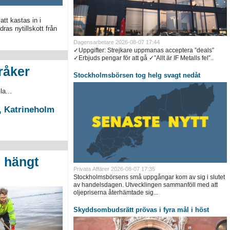
att kastas in i
dras nytillskott från
Dagensarbetare
2026-08-07 17:44
✓Uppgifter: Strejkare uppmanas acceptera ”deals”
✓Erbjuds pengar för att gå ✓”Allt är IF Metalls fel”..
råker
Stockholmsbörsen tog helg svagt nedåt
a...
a, Katrineholm
 hängt
Privata Affärer
2026-08-07 17:35
Stockholmsbörsens små uppgångar kom av sig i slutet
av handelsdagen. Utvecklingen sammanföll med att
oljepriserna återhämtade sig...
Skyddsombudsrätt prövas i fyra mål i höst