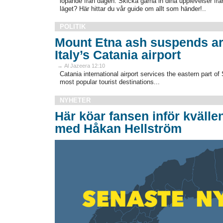
löpande från dagen. Skicka gärna in dina upplevelser från
läget? Här hittar du vår guide om allt som händer!..
POLITIK
Mount Etna ash suspends arr
Italy’s Catania airport
→ Al Jazeera 12:10
Catania international airport services the eastern part of S
most popular tourist destinations...
NYHETER
Här köar fansen inför kvälle
med Håkan Hellström