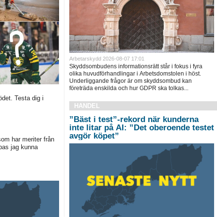
Arbetarskydd
2026-08-07 17:01
Skyddsombudens informationsrätt står i fokus i fyra
olika huvudförhandlingar i Arbetsdomstolen i höst.
Underliggande frågor är om skyddsombud kan
företräda enskilda och hur GDPR ska tolkas...
det. Testa dig i
HANDEL
”Bäst i test”-rekord när kunderna
inte litar på AI: ”Det oberoende testet
avgör köpet”
som har meriter från
pas jag kunna