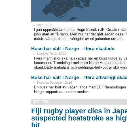
→ Jnytt 12:22
I juni uppmärksammades Hugo Starck i JP. Orsaken var 
jobb utan att få napp. Men hur har det gått sedan dess, f
måste väl resulterat i mängder av erbjudanden om arb..
Buss har vält i Norge – flera skadade
→ Sveriges Radio 12:22
Flera människor ska ha skadats när en buss körde av vä
kommunen Trøndelag i mellersta Norge.Antalet skadade ä
okänt.Både ambulans och räddnings-helikoptrar ska vara 
Buss har vält i Norge – flera allvarligt ska
→ Skånska Dagbladet 12:16
En buss har kört av vägen längs med E6 i Namsskogan i
Norge, rapporterar norska medier...
POLITIK
Fiji rugby player dies in Jap
suspected heatstroke as hig
hit