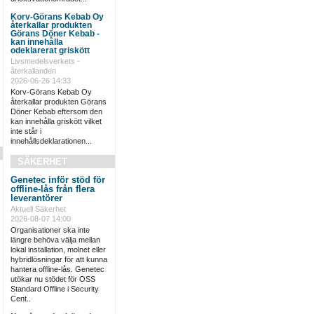
Korv-Görans Kebab Oy
återkallar produkten
Görans Döner Kebab -
kan innehålla
odeklarerat griskött
Livsmedelsverkets -
återkallanden
2026-06-26 14:33
Korv-Görans Kebab Oy
återkallar produkten Görans
Döner Kebab eftersom den
kan innehålla griskött vilket
inte står i
innehållsdeklarationen...
SÄKERHET
Genetec inför stöd för
offline-lås från flera
leverantörer
Aktuell Säkerhet
2026-08-07 14:00
Organisationer ska inte
längre behöva välja mellan
lokal installation, molnet eller
hybridlösningar för att kunna
hantera offline-lås. Genetec
utökar nu stödet för OSS
Standard Offline i Security
Cent..