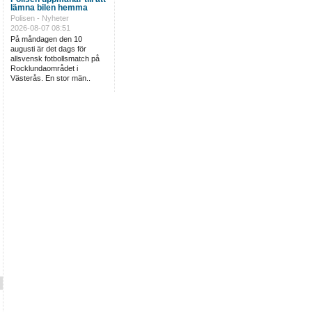
lämna bilen hemma
Polisen - Nyheter
2026-08-07 08:51
På måndagen den 10
augusti är det dags för
allsvensk fotbollsmatch på
Rocklundaområdet i
Västerås. En stor män..