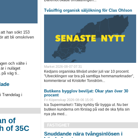
Däremot ökade omsättningen...
Tvåsiffrig organisk säljökning för Clas Ohlson
att han sökt 153
ör att bli omskriven
gen och välte i
Market
2026-08-07 07:31
r i nuläget
Kedjans organiska tillväxt under juli var 10 procent.
på väg ti..
”Utvecklingen var bra på samtliga hemmamarknader”,
kommenterar vd Kristofer Tonström...
dade
Butikens bygglov beviljat: Ökar ytan över 30
 Trøndelag i
procent
Fri Köpenskap
2026-08-06 15:05
Ica Supermarket i Täby kyrkby får bygga ut. Nu ber
butiken kunderna om förslag på vad de ska fylla sin
nya yta med...
an of
FASTIGHET
h of 35C
Snuddande nära tvångsinlösen i