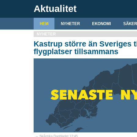
Aktualitet
HEM
NYHETER
EKONOMI
SÄKER
NYHETER
Kastrup större än Sveriges ti
flygplatser tillsammans
→ Skånska Dagbladet 12:45