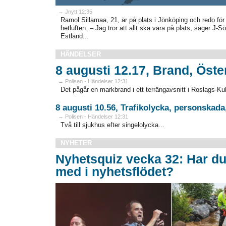
→ Jnytt 12:35
Ramol Sillamaa, 21, är på plats i Jönköping och redo för 
hetluften. – Jag tror att allt ska vara på plats, säger J-Sö
Estland...
HÄNDELSER
8 augusti 12.17, Brand, Öste
→ Polisen - Händelser 12:31
Det pågår en markbrand i ett terrängavsnitt i Roslags-Kull
8 augusti 10.56, Trafikolycka, personskad
→ Polisen - Händelser 12:31
Två till sjukhus efter singelolycka...
NYHETER
Nyhetsquiz vecka 32: Har du
med i nyhetsflödet?