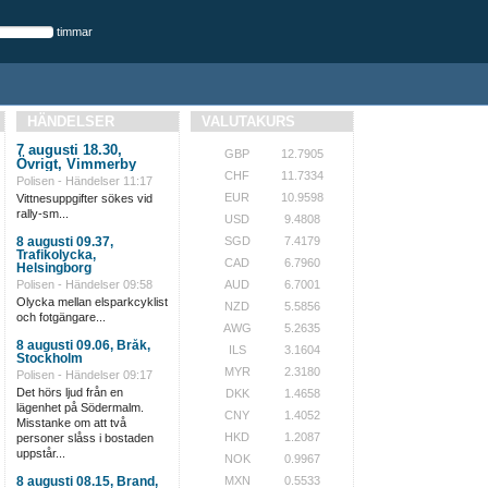
timmar
HÄNDELSER
VALUTAKURS
7 augusti 18.30,
GBP
12.7905
Övrigt, Vimmerby
CHF
11.7334
Polisen - Händelser
11:17
EUR
10.9598
Vittnesuppgifter sökes vid
rally-sm...
USD
9.4808
8 augusti 09.37,
SGD
7.4179
Trafikolycka,
CAD
6.7960
Helsingborg
Polisen - Händelser
09:58
AUD
6.7001
Olycka mellan elsparkcyklist
NZD
5.5856
och fotgängare...
AWG
5.2635
8 augusti 09.06, Bråk,
ILS
3.1604
Stockholm
MYR
2.3180
Polisen - Händelser
09:17
Det hörs ljud från en
DKK
1.4658
lägenhet på Södermalm.
CNY
1.4052
Misstanke om att två
HKD
1.2087
personer slåss i bostaden
uppstår...
NOK
0.9967
8 augusti 08.15, Brand,
MXN
0.5533