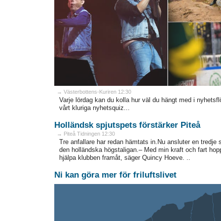
→ Västerbottens-Kuriren 12:30
Varje lördag kan du kolla hur väl du hängt med i nyhetsflö
vårt kluriga nyhetsquiz...
Holländsk spjutspets förstärker Piteå
→ Piteå Tidningen 12:30
Tre anfallare har redan hämtats in.Nu ansluter en tredje 
den holländska högstaligan.– Med min kraft och fart hop
hjälpa klubben framåt, säger Quincy Hoeve. ..
Ni kan göra mer för friluftslivet