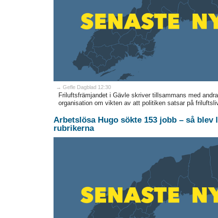
→ Gefle Dagblad 12:30
Friluftsfrämjandet i Gävle skriver tillsammans med andra
organisation om vikten av att politiken satsar på friluftsliv
Arbetslösa Hugo sökte 153 jobb – så blev li
rubrikerna