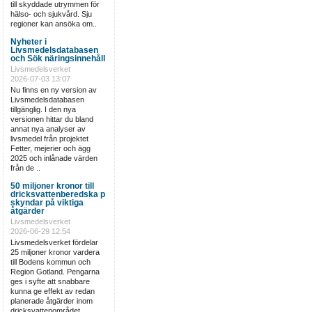
till skyddade utrymmen för
hälso- och sjukvård. Sju
regioner kan ansöka om..
Nyheter i
Livsmedelsdatabasen
och Sök näringsinnehåll
Livsmedelsverket
2026-07-03 13:07
Nu finns en ny version av
Livsmedelsdatabasen
tillgänglig. I den nya
versionen hittar du bland
annat nya analyser av
livsmedel från projektet
Fetter, mejerier och ägg
2025 och inlånade värden
från de ..
50 miljoner kronor till
dricksvattenberedska p
skyndar på viktiga
åtgärder
Livsmedelsverket
2026-06-29 12:54
Livsmedelsverket fördelar
25 miljoner kronor vardera
till Bodens kommun och
Region Gotland. Pengarna
ges i syfte att snabbare
kunna ge effekt av redan
planerade åtgärder inom
dricksvattenområdet...