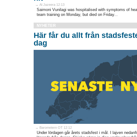
→ Al Jazeera 12:13
Saimoni Vunilagi was hospitalised with symptoms of heat
team training on Monday, but died on Friday...
NYHETER
Här får du allt från stadsfest
dag
→ Barometern OT 12:12
Under lördagen går årets stadsfest i mål. I lajven nedanfö