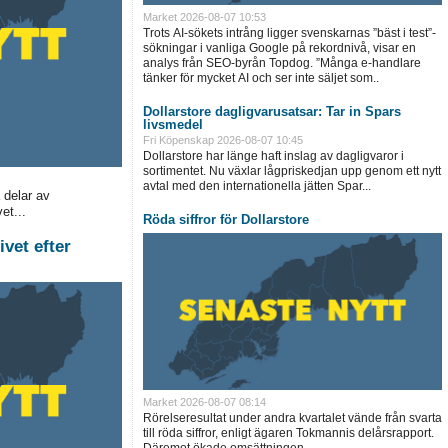
Market
2026-08-07 10:53
Trots AI-sökets intrång ligger svenskarnas ”bäst i test”-
sökningar i vanliga Google på rekordnivå, visar en
analys från SEO-byrån Topdog. ”Många e-handlare
tänker för mycket AI och ser inte säljet som..
Dollarstore dagligvarusatsar: Tar in Spars
livsmedel
Fri Köpenskap
2026-08-07 10:45
Dollarstore har länge haft inslag av dagligvaror i
sortimentet. Nu växlar lågpriskedjan upp genom ett nytt
avtal med den internationella jätten Spar...
 delar av
et...
Röda siffror för Dollarstore
vet efter
Market
2026-08-07 08:14
Rörelseresultat under andra kvartalet vände från svarta
till röda siffror, enligt ägaren Tokmannis delårsrapport.