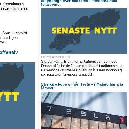
Miljardregn över bankerna – fonderna med
har Köpenhamns
fetast vinst
senärer och är nu
e. Aron Lundqvist
e inte Egon
te..
offensiv
Privata Affärer
05:30
Storbankerna, Brummer & Partners och Lannebo
Fonder skördar de fetaste vinsterna i fondbranschen.
Däremot pekar inte alla pilar uppåt. Flera fondbolag
ser resultaten krympa dramatiskt...
Strejkare köps ut från Tesla – i Malmö har alla
lämnat