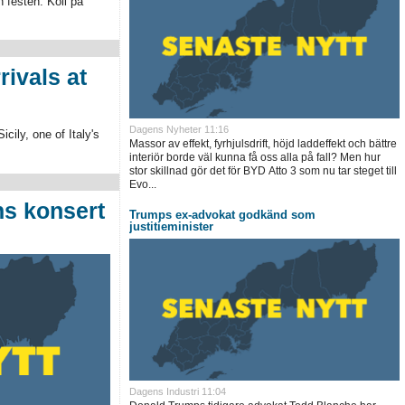
 festen. Koll på
ivals at
Dagens Nyheter
11:16
icily, one of Italy's
Massor av effekt, fyrhjulsdrift, höjd laddeffekt och bättre
interiör borde väl kunna få oss alla på fall? Men hur
stor skillnad gör det för BYD Atto 3 som nu tar steget till
Evo...
ns konsert
Trumps ex-advokat godkänd som
justitieminister
Dagens Industri
11:04