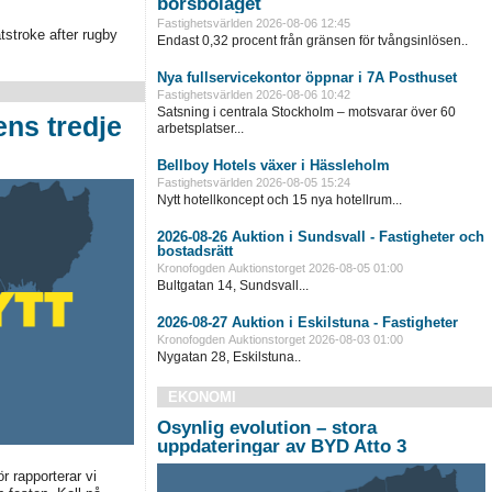
börsbolaget
Fastighetsvärlden
2026-08-06 12:45
stroke after rugby
Endast 0,32 procent från gränsen för tvångsinlösen..
Nya fullservicekontor öppnar i 7A Posthuset
Fastighetsvärlden
2026-08-06 10:42
Satsning i centrala Stockholm – motsvarar över 60
ens tredje
arbetsplatser...
Bellboy Hotels växer i Hässleholm
Fastighetsvärlden
2026-08-05 15:24
Nytt hotellkoncept och 15 nya hotellrum...
2026-08-26 Auktion i Sundsvall - Fastigheter och
bostadsrätt
Kronofogden Auktionstorget
2026-08-05 01:00
Bultgatan 14, Sundsvall...
2026-08-27 Auktion i Eskilstuna - Fastigheter
Kronofogden Auktionstorget
2026-08-03 01:00
Nygatan 28, Eskilstuna..
EKONOMI
Osynlig evolution – stora
uppdateringar av BYD Atto 3
r rapporterar vi