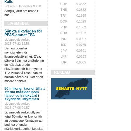
Kalix
CUP
0.3682
Polisen - Händelser
08:50
THB
0.2882
Sangis, larm om brand i
hus...
TRY
0.1988
DOP
0.1629
LIVSMEDEL
PHP
0.1562
Sänkta riktvärden för
RUB
0.1152
PFAS-ämnet TFA
INR
0.0997
Livsmedelsverket
2026-07-22 12:58
ISK
0.0769
Den europeiska
JPY
0.0601
myndigheten för
livsmedelssäkerhet, Efsa,
LKR
0.0283
sänker i sin nya utvärdering
IDR
0.0005
de hälsobaserade
riktvärdena för hur mycket
REKLAM
TFA vi kan få i oss utan att
hälsan påverkas. Det är en
mindre sänknin..
50 miljoner kronor till att
stärka måltider inom
hälso- och sjukvård i
skyddade utrymmen
Livsmedelsverket
2026-07-06 09:57
Livsmedelsverket utlyser
totalt 50 miljoner kronor för
att bygga upp förmågan att
bedriva offentlig
måltidsverksamhet kopplad