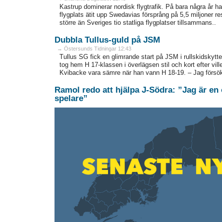
Kastrup dominerar nordisk flygtrafik. På bara några år 
flygplats ätit upp Swedavias försprång på 5,5 miljoner re
större än Sveriges tio statliga flygplatser tillsammans..
Dubbla Tullus-guld på JSM
→ Östersunds Tidningar 12:43
Tullus SG fick en glimrande start på JSM i rullskidskytt
tog hem H 17-klassen i överlägsen stil och kort efter vill
Kvibacke vara sämre när han vann H 18-19. – Jag försök
Ramol redo att hjälpa J-Södra: ”Jag är en 
spelare”