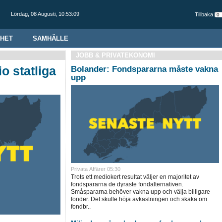
Lördag,
08 Augusti
,
10:53:09
Tillbaka
HET
SAMHÄLLE
JOBB & PRIVATEKONOMI
o statliga
Bolander: Fondspararna måste vakna
upp
Privata Affärer
05:30
Trots ett mediokert resultat väljer en majoritet av
fondspararna de dyraste fondalternativen.
Småspararna behöver vakna upp och välja billigare
fonder. Det skulle höja avkastningen och skaka om
fondbr..