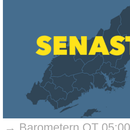
→ Barometern OT 05:0