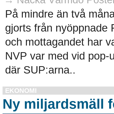
På mindre än två måna
gjorts från nyöppnade 
och mottagandet har var
NVP var med vid pop-up
där SUP:arna..
EKONOMI
Ny miljardsmäll 