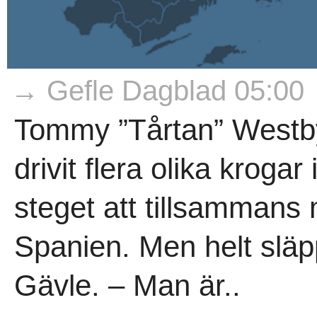
→ Gefle Dagblad 05:00
Tommy ”Tårtan” Westb
drivit flera olika kroga
steget att tillsammans m
Spanien. Men helt släp
Gävle. – Man är..