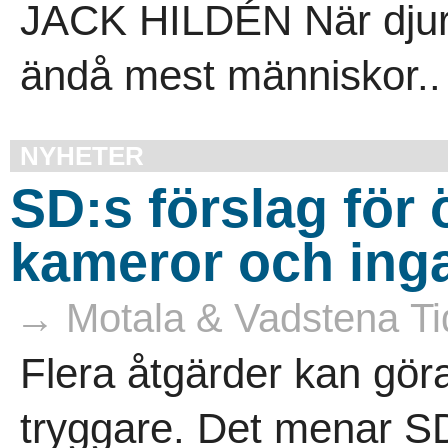
JACK HILDÉN När djur 
ändå mest människor..
NYHETER
SD:s förslag för
kameror och inga
→ Motala & Vadstena Ti
Flera åtgärder kan göra
tryggare. Det menar SD