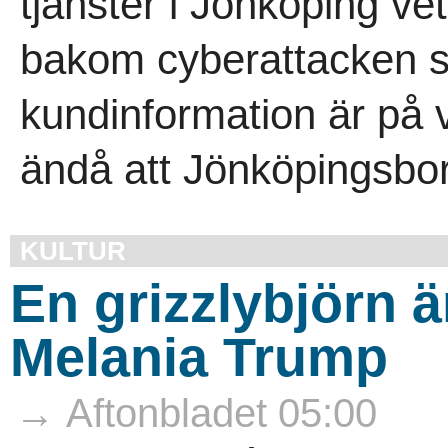
tjänster i Jönköping ve
bakom cyberattacken so
kundinformation är på v
ändå att Jönköpingsbor
KULTUR
En grizzlybjörn ä
Melania Trump
→ Aftonbladet 05:00