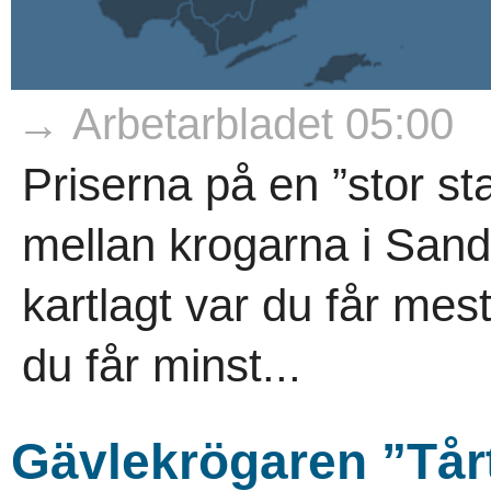
→ Arbetarbladet 05:00
Priserna på en ”stor sta
mellan krogarna i Sand
kartlagt var du får mes
du får minst...
Gävlekrögaren ”Tår