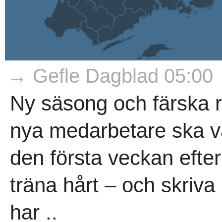
→ Gefle Dagblad 05:00
Ny säsong och färska r
nya medarbetare ska vä
den första veckan efte
träna hårt – och skriva 
har ..