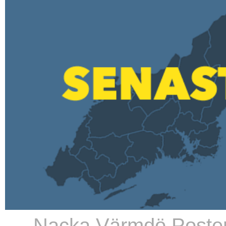
→ Nacka Värmdö Poste