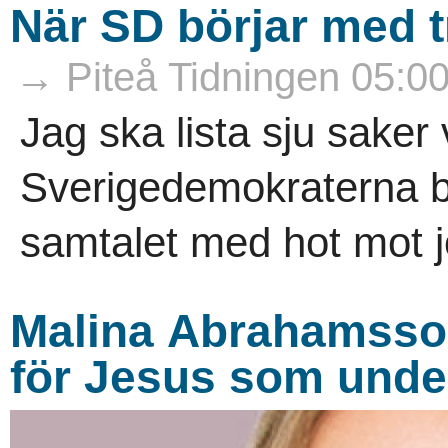
När SD börjar med tr
→ Piteå Tidningen 05:0
Jag ska lista sju saker 
Sverigedemokraterna bö
samtalet med hot mot jo
Malina Abrahamsson:N
för Jesus som unde