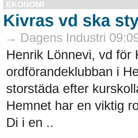
EKONOMI
Kivras vd ska st
→ Dagens Industri 09:0
Henrik Lönnevi, vd för 
ordförandeklubban i He
storstäda efter kurskoll
Hemnet har en viktig roll
Di i en ..