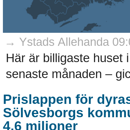
→ Ystads Allehanda 09:
Här är billigaste huset
senaste månaden – gick
Prislappen för dyras
Sölvesborgs kommu
4,6 miljoner