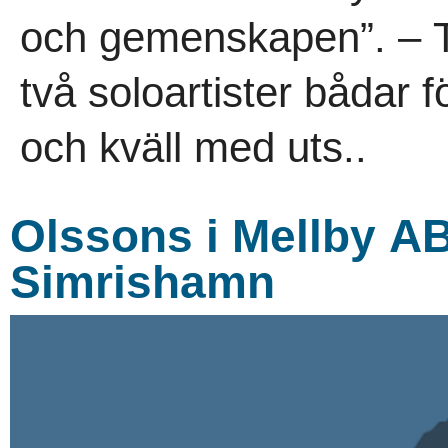
och gemenskapen”. – T
två soloartister bådar 
och kväll med uts..
Olssons i Mellby AB 
Simrishamn