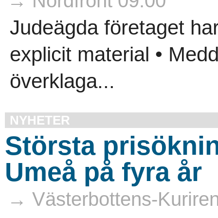
→ Nordfront 09:00
Judeägda företaget har 
explicit material • Med
överklaga...
NYHETER
Största prisöknin
Umeå på fyra år
→ Västerbottens-Kurire