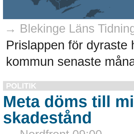
→ Blekinge Läns Tidnin
Prislappen för dyraste
kommun senaste månade
POLITIK
Meta döms till mi
skadestånd