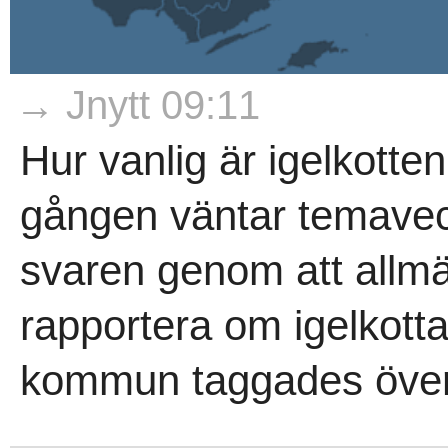
→ Jnytt 09:11
Hur vanlig är igelkotten
gången väntar temave
svaren genom att allm
rapportera om igelkotta
kommun taggades över