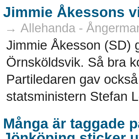
Jimmie Åkessons vin
→ Allehanda - Ångerma
Jimmie Åkesson (SD) gj
Örnsköldsvik. Så bra k
Partiledaren gav också e
statsministern Stefan L
Många är taggade på
Jönköping sticker ut