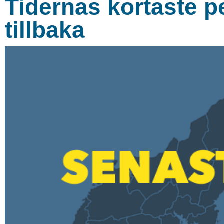
Tidernas kortaste 
tillbaka