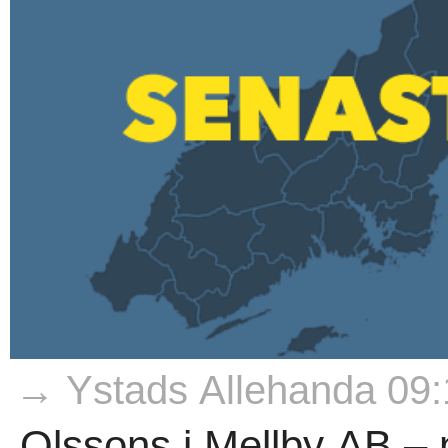
→ Ystads Allehanda 09:
Olssons i Mellby AB – ny