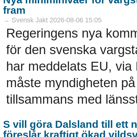
fram
→ Svensk Jakt 2026-08-06 15:05
Regeringens nya komm
för den svenska vargs
har meddelats EU, via
måste myndigheten på re
tillsammans med länsst
S vill göra Dalsland till et
föreslår kraftigt ökad vild