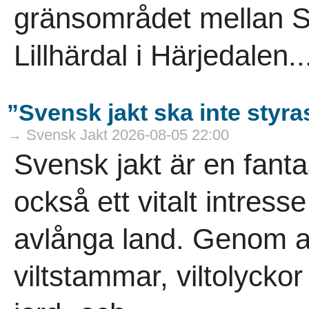
gränsområdet mellan S
Lillhärdal i Härjedalen..
”Svensk jakt ska inte styra
→ Svensk Jakt 2026-08-05 22:00
Svensk jakt är en fanta
också ett vitalt intress
avlånga land. Genom ans
viltstammar, viltolycko