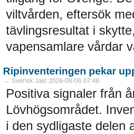
viltvården, eftersök m
tävlingsresultat i skytt
vapensamlare vårdar vå
Ripinventeringen pekar uppå
→ Svensk Jakt 2026-08-06 07:48
Positiva signaler från å
Lövhögsområdet. Inven
i den sydligaste delen a