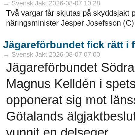
→ Svensk Jakt 2026-08-07 10:28
Två vargar får skjutas på skyddsjakt p
näringsminister Jesper Josefsson (C).
Jägareförbundet fick rätt i 
→ Svensk Jakt 2026-08-07 07:00
Jägareförbundet Södra
Magnus Kelldén i spetse
opponerat sig mot länss
Götalands älgjaktbeslut
vunnit en delseger ..