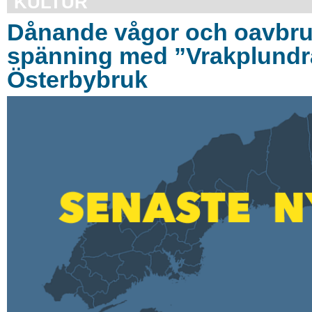
KULTUR
Dånande vågor och oavbru
spänning med ”Vrakplundra
Österbybruk