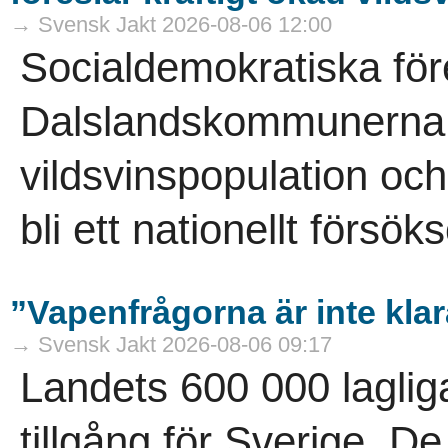
→ Svensk Jakt 2026-08-06 12:00
Socialdemokratiska för
Dalslandskommunerna vi
vildsvinspopulation och
bli ett nationellt försö
”Vapenfrågorna är inte kla
→ Svensk Jakt 2026-08-06 09:17
Landets 600 000 laglig
tillgång för Sverige. D