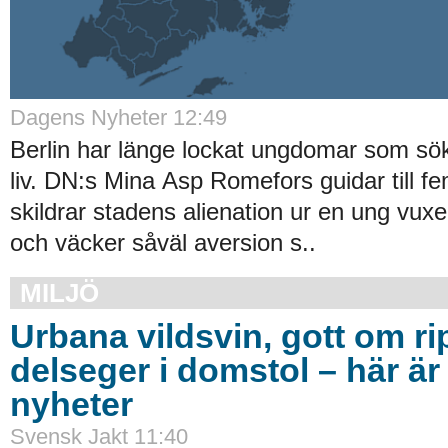
Dagens Nyheter 12:49
Berlin har länge lockat ungdomar som söke
liv. DN:s Mina Asp Romefors guidar till 
skildrar stadens alienation ur en ung vux
och väcker såväl aversion s..
MILJÖ
Urbana vildsvin, gott om ri
delseger i domstol – här ä
nyheter
Svensk Jakt 11:40