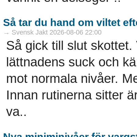
Så tar du hand om viltet eft
→ Svensk Jakt 2026-08-06 22:00
Så gick till slut skottet.
lättnadens suck och kä
mot normala nivåer. Men
Innan rutinerna sitter är 
va..
Nya miniminivåer för varg