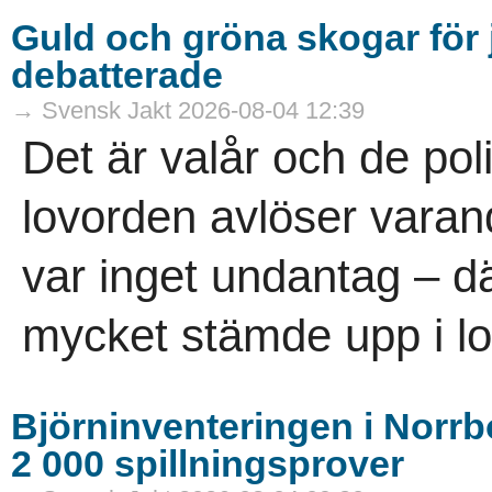
Guld och gröna skogar för j
debatterade
→ Svensk Jakt 2026-08-04 12:39
Det är valår och de pol
lovorden avlöser vara
var inget undantag – dä
mycket stämde upp i lov
Björninventeringen i Norrbo
2 000 spillningsprover