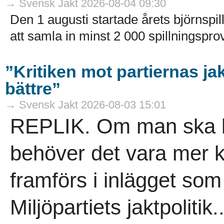
→ Svensk Jakt 2026-08-04 09:30
Den 1 augusti startade årets björnspil
att samla in minst 2 000 spillningsprov
”Kritiken mot partiernas ja
bättre”
→ Svensk Jakt 2026-08-03 15:01
REPLIK. Om man ska krit
behöver det vara mer 
framförs i inlägget so
Miljöpartiets jaktpolitik..