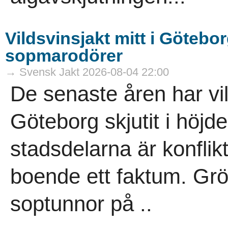
Vildsvinsjakt mitt i Götebor
sopmarodörer
→ Svensk Jakt 2026-08-04 22:00
De senaste åren har vi
Göteborg skjutit i höjde
stadsdelarna är konflik
boende ett faktum. Gr
soptunnor på ..