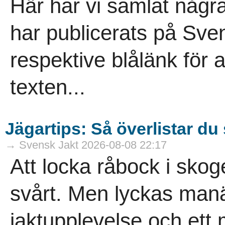
Här har vi samlat någ
har publicerats på Sven
respektive blålänk för at
texten...
Jägartips: Så överlistar d
→ Svensk Jakt 2026-08-08 22:17
Att locka råbock i sko
svårt. Men lyckas manä
jaktupplevelse och ett 