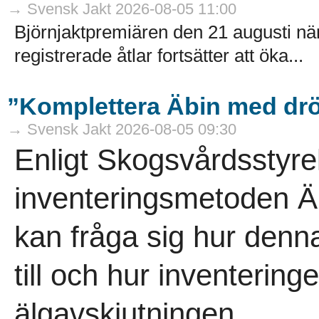
→ Svensk Jakt 2026-08-05 11:00
Björnjaktpremiären den 21 augusti närm
registrerade åtlar fortsätter att öka...
”Komplettera Äbin med drö
→ Svensk Jakt 2026-08-05 09:30
Enligt Skogsvårdsstyre
inventeringsmetoden Äb
kan fråga sig hur denna
till och hur inventeringe
älgavskjutningen...