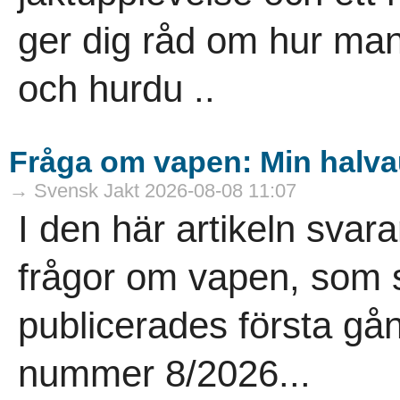
ger dig råd om hur man
och hurdu ..
Fråga om vapen: Min halvau
→ Svensk Jakt 2026-08-08 11:07
I den här artikeln sva
frågor om vapen, som st
publicerades första gå
nummer 8/2026...