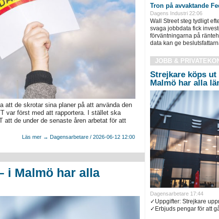
Tron på avvaktande Fed
Dagens Industri 22:06
Wall Street steg tydligt ef
svaga jobbdata fick inves
förväntningarna på ränteh
data kan ge beslutsfattarn
JOBB & PRIVATEKO
Strejkare köps ut 
Malmö har alla l
 att de skrotar sina planer på att använda den
 var först med att rapportera. I stället ska
 att de under de senaste åren arbetat för att
Läs mer → Dagensarbetare / 2026-06-12 12:00
– i Malmö har alla
Dagensarbetare 17:44
✓Uppgifter: Strejkare up
✓Erbjuds pengar för att gå 