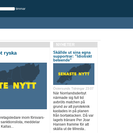
timmar
NYHETER
t ryska
Skällde ut sina egna
supportrar: ”Idiotiskt
beteende”
Östersunds Tidningar 23:07
När Norrlandsderbyt
närmade sig full tid
avbröts matchen på
grund av att pyroteknik
kastades in på planen
från bortaklacken. Då var
öretagsledare inom försvars-
lagets tränare Per Joar
 sanktionslista, meddelar
Hansen framme för att
Kallas...
skälla ut de tillresta..