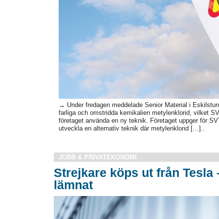
→ Under fredagen meddelade Senior Material i Eskilstuna
farliga och omstridda kemikalien metylenklorid, vilket SVT
företaget använda en ny teknik. Företaget uppger för SVT
utveckla en alternativ teknik där metylenklorid […]..
JOBB & PRIVATEKONOMI
Strejkare köps ut från Tesla 
lämnat