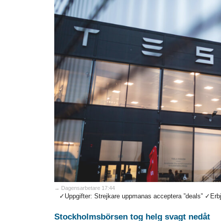
→ Dagensarbetare 17:44
✓Uppgifter: Strejkare uppmanas acceptera ”deals” ✓Erbjud
Stockholmsbörsen tog helg svagt nedåt