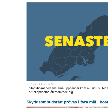
→ Privata Affärer 17:35
Stockholmsbörsens små uppgångar kom av sig i slutet 
att oljepriserna återhämtade sig...
Skyddsombudsrätt prövas i fyra mål i hös