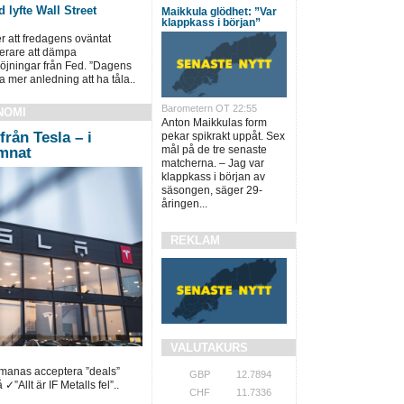
 lyfte Wall Street
Maikkula glödhet: ”Var
klappkass i början”
ter att fredagens oväntat
terare att dämpa
öjningar från Fed. ”Dagens
a mer anledning att ha tåla..
Barometern OT 22:55
NOMI
Anton Maikkulas form
från Tesla – i
pekar spikrakt uppåt. Sex
mål på de tre senaste
ämnat
matcherna. – Jag var
klappkass i början av
säsongen, säger 29-
åringen...
REKLAM
VALUTAKURS
pmanas acceptera ”deals”
GBP
12.7894
✓”Allt är IF Metalls fel”..
CHF
11.7336