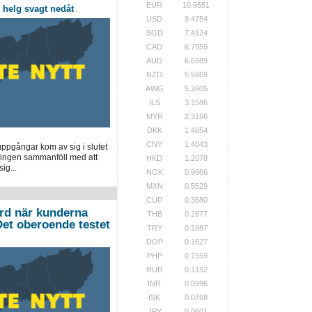
EUR
10.9551
helg svagt nedåt
USD
9.4754
SGD
7.4124
CAD
6.7959
AUD
6.6989
NZD
5.5869
AWG
5.2605
ILS
3.1586
MYR
2.3166
DKK
1.4654
CNY
1.4043
pgångar kom av sig i slutet
ingen sammanföll med att
HKD
1.2078
ig...
NOK
0.9966
MXN
0.5529
CUP
0.3680
ord när kunderna
THB
0.2877
”Det oberoende testet
TRY
0.1987
DOP
0.1627
PHP
0.1559
RUB
0.1152
INR
0.0996
ISK
0.0768
JPY
0.0601