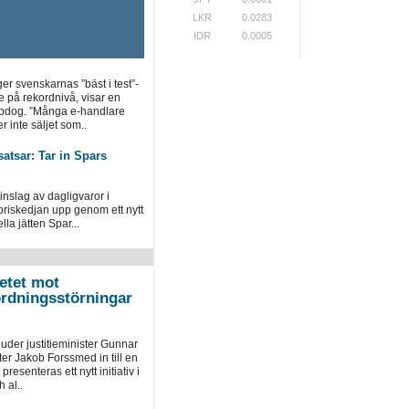
LKR
0.0283
IDR
0.0005
ger svenskarnas ”bäst i test”-
e på rekordnivå, visar en
opdog. ”Många e-handlare
r inte säljet som..
atsar: Tar in Spars
inslag av dagligvaror i
priskedjan upp genom ett nytt
la jätten Spar...
etet mot
ordningsstörningar
der justitieminister Gunnar
er Jakob Forssmed in till en
presenteras ett nytt initiativ i
 al..