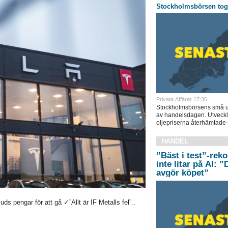
Stockholmsbörsen tog 
Privata Affärer 17:35
Stockholmsbörsens små up
av handelsdagen. Utveckl
oljepriserna återhämtade s
HANDEL
”Bäst i test”-rek
inte litar på AI: 
avgör köpet”
s pengar för att gå ✓”Allt är IF Metalls fel”..