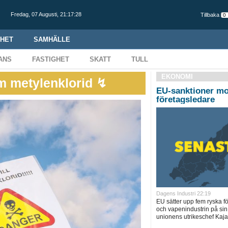
Fredag,
07 Augusti
,
21:17:29
Tillbaka
HET
SAMHÄLLE
ANS
FASTIGHET
SKATT
TULL
EKONOMI
m metylenklorid ↯
EU-sanktioner mo
företagsledare
Dagens Industri 22:19
EU sätter upp fem ryska f
och vapenindustrin på sin
unionens utrikeschef Kaja 