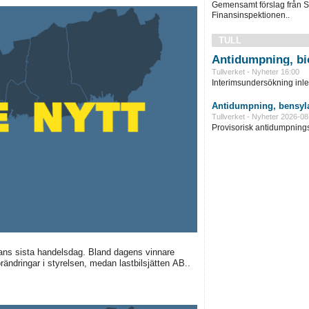
Gemensamt förslag från S
Finansinspektionen..
TULL
Antidumpning, bi
Tullverket - Nyheter 16:00
Interimsundersökning inle
Antidumpning, bensyla
Tullverket - Nyheter 2026-08
Provisorisk antidumpningst
ans sista handelsdag. Bland dagens vinnare
rändringar i styrelsen, medan lastbilsjätten AB..