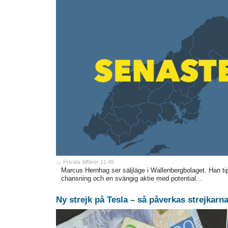
→ Privata Affärer 11:45
Marcus Hernhag ser säljläge i Wallenbergbolaget. Han t
chansning och en svängig aktie med potential...
Ny strejk på Tesla – så påverkas strejkar