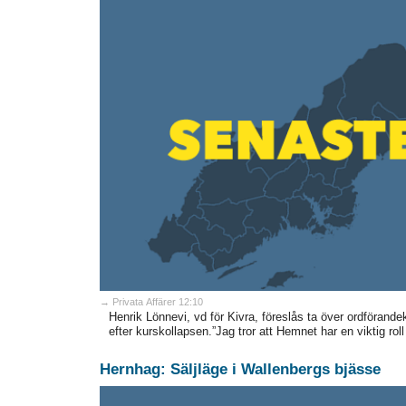
→ Privata Affärer 12:10
Henrik Lönnevi, vd för Kivra, föreslås ta över ordförande
efter kurskollapsen.”Jag tror att Hemnet har en viktig roll a
Hernhag: Säljläge i Wallenbergs bjässe