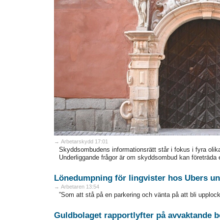
→ Arbetarskydd 17:01
Skyddsombudens informationsrätt står i fokus i fyra olik
Underliggande frågor är om skyddsombud kan företräda 
Lönedumpning för lingvister hos Ubers un
→ Arbetaren 13:54
”Som att stå på en parkering och vänta på att bli upplock
Guldbolaget rapportlyfter på avvaktande b