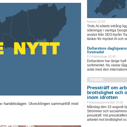
Market 10:53
Trots AI-sökets intrång lig
sökningar i vanliga Googl
analys från SEO-byrån T
tänker för mycket AI och se
Dollarstore dagligvarus
livsmedel
Fri Köpenskap 10:45
Dollarstore har länge haft 
sortimentet. Nu växlar låg
avtal med den internationel
FINANS
Pressträff om arb
brottslighet och 
inom idrotten
Finansdepartmentet 14:00
av handelsdagen. Utvecklingen sammanföll med
Måndag den 10 augusti bju
Strömmer och socialminist
pressträff. Vid pressträffen 
t
arbetet mot brottslighet och