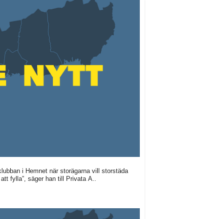
klubban i Hemnet när storägarna vill storstäda
tt fylla”, säger han till Privata A..