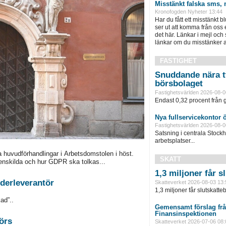
Misstänkt falska sms, 
Kronofogden Nyheter 13:44
Har du fått ett misstänkt b
ser ut att komma från oss
det här. Länkar i mejl och
länkar om du misstänker att
FASTIGHET
Snuddande nära t
börsbolaget
Fastighetsvärlden 2026-08-0
Endast 0,32 procent från g
Nya fullservicekontor 
Fastighetsvärlden 2026-08-0
Satsning i centrala Stock
arbetsplatser...
a huvudförhandlingar i Arbetsdomstolen i höst.
SKATT
enskilda och hur GDPR ska tolkas...
1,3 miljoner får 
derleverantör
Skatteverket 2026-08-03 13:
1,3 miljoner får slutskatte
ad”..
Gemensamt förslag frå
Finansinspektionen
örs
Skatteverket 2026-07-06 08: