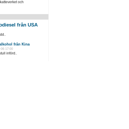
katteverket och
odiesel från USA
dd..
lkohol från Kina
-06 17:00
ull införd..