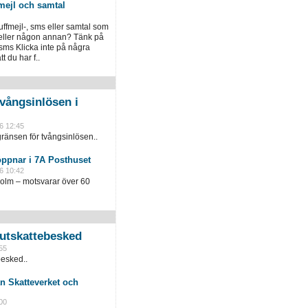
mejl och samtal
luffmejl-, sms eller samtal som
 eller någon annan? Tänk på
 sms Klicka inte på några
 du har f..
vångsinlösen i
6 12:45
ränsen för tvångsinlösen..
öppnar i 7A Posthuset
6 10:42
holm – motsvarar över 60
slutskattebesked
55
besked..
n Skatteverket och
00