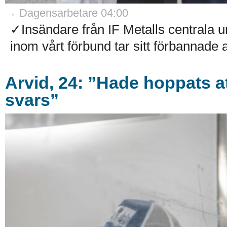
→ Dagensarbetare 04:00
✓Insändare från IF Metalls centrala
inom vårt förbund tar sitt förbannade 
Arvid, 24: ”Hade hoppats att
svars”