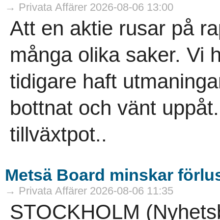
→ Privata Affärer 2026-08-06 13:00
Att en aktie rusar på 
många olika saker. Vi h
tidigare haft utmaning
bottnat och vänt uppåt.
tillväxtpot..
Metsä Board minskar förlu
→ Privata Affärer 2026-08-06 11:35
STOCKHOLM (Nyhetsby