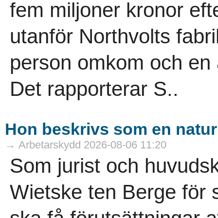
fem miljoner kronor eft
utanför Northvolts fabri
person omkom och en a
Det rapporterar S..
Hon beskrivs som en naturk
→ Arbetarskydd 2026-08-06 11:20
Som jurist och huvuds
Wietske ten Berge för