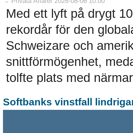
→ Privata Affärer 2026-08-06 10:00
Med ett lyft på drygt 1
rekordår för den globa
Schweizare och amerika
snittförmögenhet, med
tolfte plats med närmar
Softbanks vinstfall lindriga