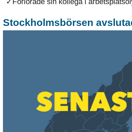
✓Förlorade sin kollega i arbetsplatso
Stockholmsbörsen avsluta