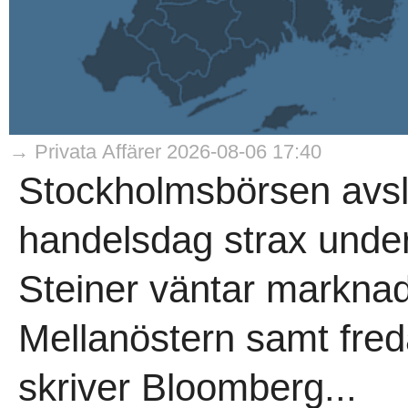
→ Privata Affärer 2026-08-06 17:40
Stockholmsbörsen avs
handelsdag strax under
Steiner väntar marknad
Mellanöstern samt fre
skriver Bloomberg...