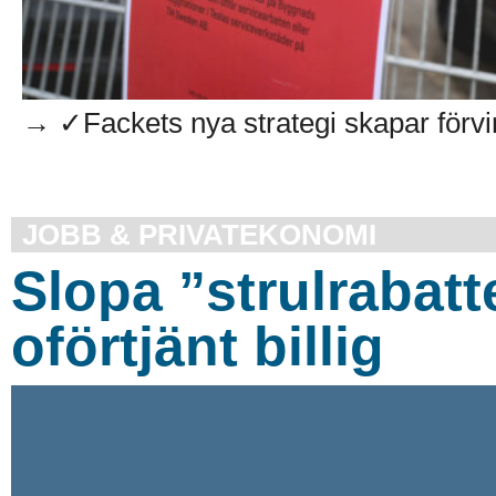
→ ✓Fackets nya strategi skapar förvirr
JOBB & PRIVATEKONOMI
Slopa ”strulrabatt
oförtjänt billig