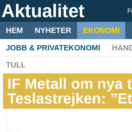
Aktualitet
F
HEM
NYHETER
EKONOMI
JOBB & PRIVATEKONOMI
HAN
TULL
IF Metall om nya t
Teslastrejken: ”E