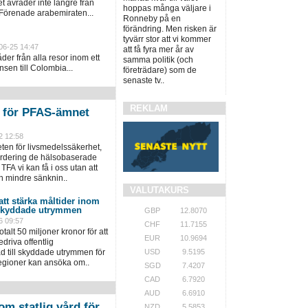
 avråder inte längre från
hoppas många väljare i
 Förenade arabemiraten...
Ronneby på en
förändring. Men risken är
tyvärr stor att vi kommer
06-25 14:47
att få fyra mer år av
er från alla resor inom ett
samma politik (och
sen till Colombia...
företrädare) som de
senaste tv..
REKLAM
n för PFAS-ämnet
2 12:58
en för livsmedelssäkerhet,
värdering de hälsobaserade
TFA vi kan få i oss utan att
n mindre sänknin..
VALUTAKURS
 att stärka måltider inom
 skyddade utrymmen
GBP
12.8070
6 09:57
CHF
11.7155
talt 50 miljoner kronor för att
EUR
10.9694
driva offentlig
USD
9.5195
 till skyddade utrymmen för
regioner kan ansöka om..
SGD
7.4207
CAD
6.7920
AUD
6.6910
om statlig vård för
NZD
5.5853