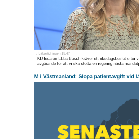
→ Läkartidningen 15:47
KD-ledaren Ebba Busch kräver ett riksdagsbeslut efter va
avgörande för att vi ska stötta en regering nästa mandat
M i Västmanland: Slopa patientavgift vid l