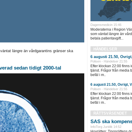
Dagensmedicin 15:46
Moderaterna i Region Väst
som väntat längre än vård
betala patientavgift...
HÄNDELSER
 väntat längre än vårdgarantins gränser ska
6 augusti 21.50, Övrigt
Polisen - Händelser 21:55
Efter klockan 22:00 finns 
verad sedan tidigt 2000-tal
tjänst. Frågor från media
befäl i m..
6 augusti 21.50, Övrigt, 
Polisen - Händelser 21:55
Efter klockan 22:00 finns 
tjänst. Frågor från media
befäl i m..
RÄTTSVÄSENDET
SAS ska kompens
InfoTorg Juridik 14:52
Hovrätten: Tingsrättens 