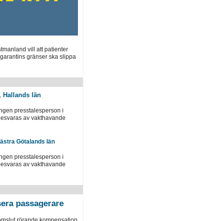
manland vill att patienter
garantins gränser ska slippa
, Hallands län
ingen presstalesperson i
 besvaras av vakthavande
Västra Götalands län
ingen presstalesperson i
 besvaras av vakthavande
era passagerare
domslut rörande kompensation