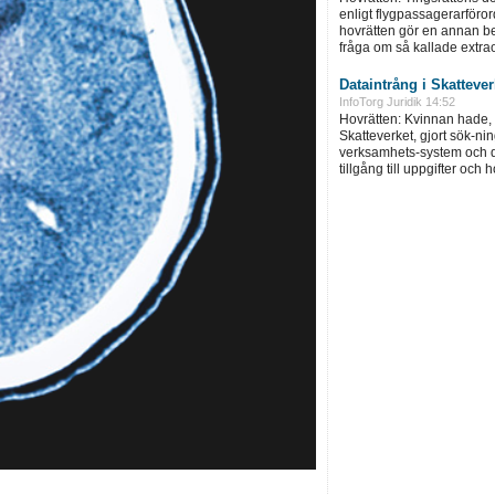
enligt flygpassagerarföror
hovrätten gör en annan be
fråga om så kallade extra
Dataintrång i Skatteve
InfoTorg Juridik 14:52
Hovrätten: Kvinnan hade, 
Skatteverket, gjort sök-ni
verksamhets-system och d
tillgång till uppgifter och 