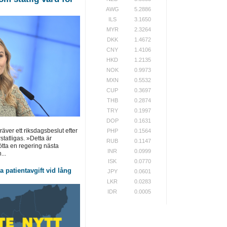
AWG
5.2886
ILS
3.1650
MYR
2.3264
DKK
1.4672
CNY
1.4106
HKD
1.2135
NOK
0.9973
MXN
0.5532
CUP
0.3697
THB
0.2874
TRY
0.1997
DOP
0.1631
ver ett riksdagsbeslut efter
PHP
0.1564
statligas. »Detta är
RUB
0.1147
tötta en regering nästa
INR
0.0999
...
ISK
0.0770
 patientavgift vid lång
JPY
0.0601
LKR
0.0283
IDR
0.0005