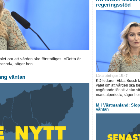
regeringsstöd
let om att vården ska förstatligas. »Detta är
period«, säger hon...
Läkartidningen 15:47
ång väntan
KD-ledaren Ebba Busch krä
valet om att vården ska för
avgörande för att vi ska s
mandatperiod«, säger hon
M i Västmanland: Slopa
väntan