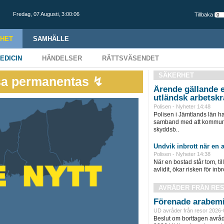
Fredag,
07 Augusti
,
3:00:07
Tillbaka
HET
SAMHÄLLE
EDICIN
HÄNDELSER
RÄTTSVÄSENDET
SÄKERHET
lsa permanentas ↯
Ärende gällande e
utländsk arbetskr
Polisen - Nyheter 14:48
Polisen i Jämtlands län h
samband med att kommunen
skyddsb..
Undvik inbrott när en a
Polisen - Nyheter 14:38
När en bostad står tom, ti
avlidit, ökar risken för inbro
AVRÅDER FRÅN RE
Förenade arabemi
UD avråder från resor 2026-
Beslut om borttagen avråd