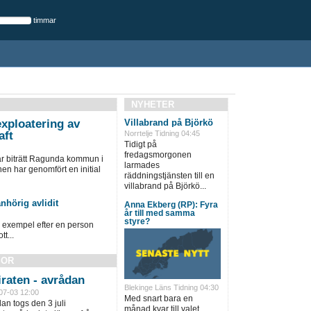
timmar
NYHETER
xploatering av
Villabrand på Björkö
aft
Norrtelje Tidning 04:45
Tidigt på
fredagsmorgonen
ar biträtt Ragunda kommun i
larmades
 har genomfört en initial
räddningstjänsten till en
villabrand på Björkö...
nhörig avlidit
Anna Ekberg (RP): Fyra
år till med samma
styre?
ll exempel efter en person
tt...
SOR
raten - avrådan
Blekinge Läns Tidning 04:30
07-03 12:00
Med snart bara en
an togs den 3 juli
månad kvar till valet