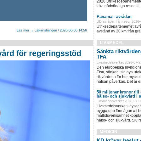
2026.Utrikesdepartementet
icke nödvändiga resor till
Panama - avrådan
UD avråder från resor 2026-
Utrikesdepartementet avråd
Läs mer → Läkartidningen / 2026-06-05 14:56
avstånd av 20 km från grän
LIVSMEDEL
Sänkta riktvärde
vård för regeringsstöd
TFA
Livsmedelsverket 2026-07-2
Den europeiska myndighet
Efsa, sänker i sin nya ut
riktvärdena för hur mycket 
hälsan påverkas. Det är e
50 miljoner kronor till
hälso- och sjukvård i
Livsmedelsverket 2026-07-0
Livsmedelsverket utlyser to
bygga upp förmågan att be
måltidsverksamhet kopplad
hälso- och sjukvård. Sju 
MEDICIN
KD kräver beslut 