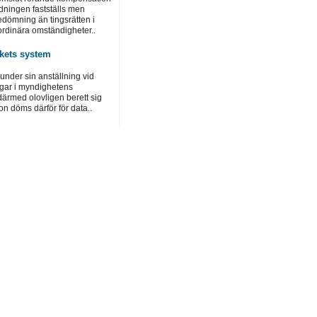
dningen fastställs men
dömning än tingsrätten i
ordinära omständigheter..
rkets system
under sin anställning vid
ngar i myndighetens
ärmed olovligen berett sig
hon döms därför för data..