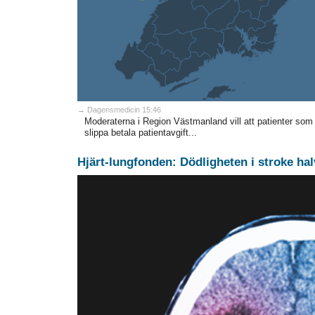
→ Dagensmedicin 15:46
Moderaterna i Region Västmanland vill att patienter som
slippa betala patientavgift...
Hjärt-lungfonden: Dödligheten i stroke hal