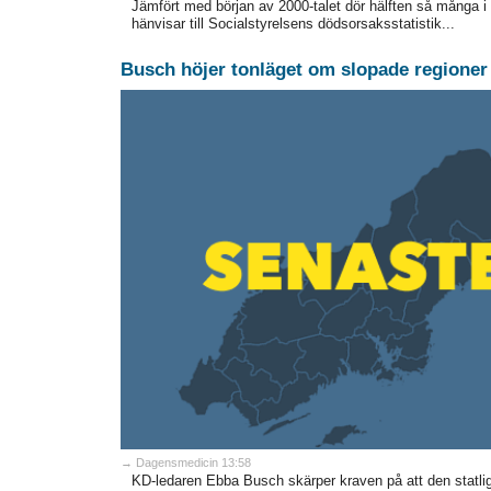
Jämfört med början av 2000-talet dör hälften så många i
hänvisar till Socialstyrelsens dödsorsaksstatistik...
Busch höjer tonläget om slopade regioner
→ Dagensmedicin 13:58
KD-ledaren Ebba Busch skärper kraven på att den statli