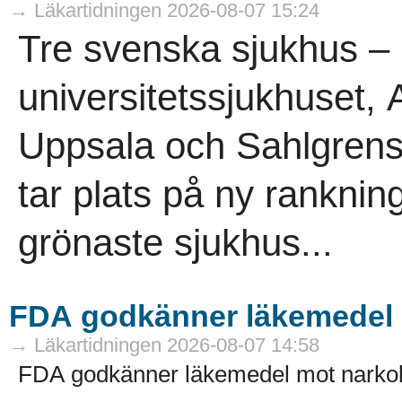
→ Läkartidningen 2026-08-07 15:24
Tre svenska sjukhus – 
universitetssjukhuset,
Uppsala och Sahlgrensk
tar plats på ny ranknin
grönaste sjukhus...
FDA godkänner läkemedel 
→ Läkartidningen 2026-08-07 14:58
FDA godkänner läkemedel mot narkol