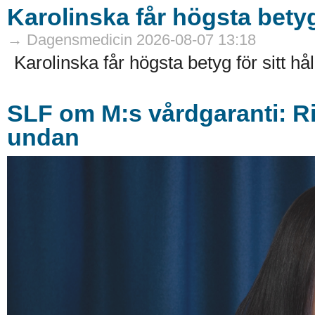
Karolinska får högsta betyg
→ Dagensmedicin 2026-08-07 13:18
Karolinska får högsta betyg för sitt hå
SLF om M:s vårdgaranti: Ri
undan