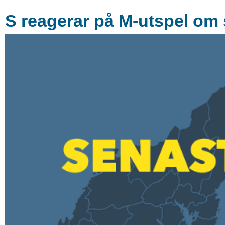
S reagerar på M-utspel om s