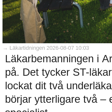
→ Läkartidningen 2026-08-07 10:03
Läkarbemanningen i Arj
på. Det tycker ST-läk
lockat dit två underlä
börjar ytterligare två 