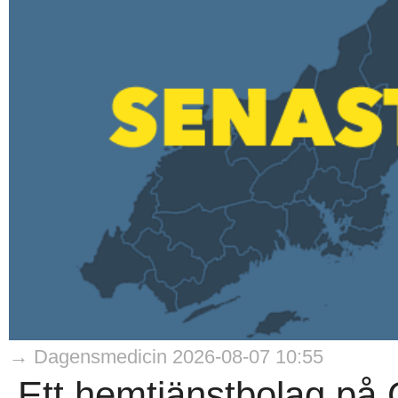
→ Dagensmedicin 2026-08-07 10:55
Ett hemtjänstbolag på 