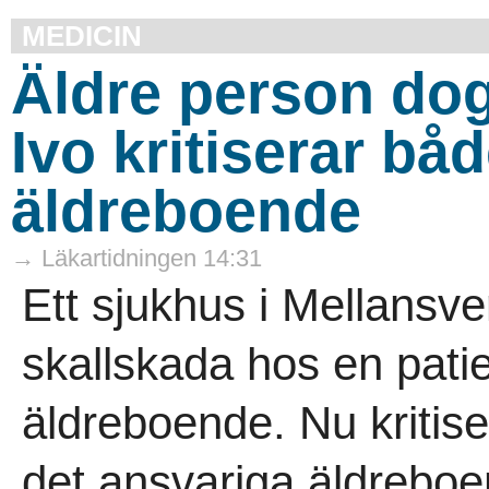
MEDICIN
Äldre person dog
Ivo kritiserar bå
äldreboende
→ Läkartidningen 14:31
Ett sjukhus i Mellansve
skallskada hos en patien
äldreboende. Nu kritis
det ansvariga äldreboe