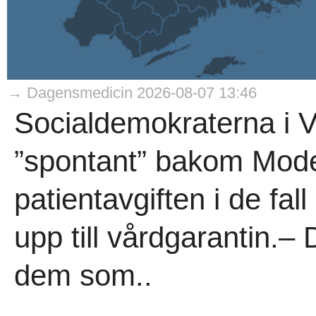
→ Dagensmedicin 2026-08-07 13:46
Socialdemokraterna i V
”spontant” bakom Moder
patientavgiften i de fal
upp till vårdgarantin.– 
dem som..