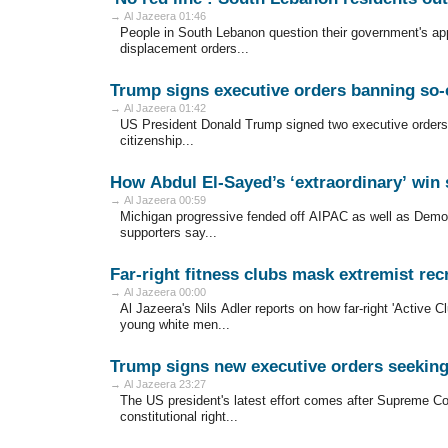
→ Al Jazeera 01:46
People in South Lebanon question their government's ap
displacement orders...
Trump signs executive orders banning so-c
→ Al Jazeera 01:42
US President Donald Trump signed two executive orders to f
citizenship...
How Abdul El-Sayed’s ‘extraordinary’ win 
→ Al Jazeera 00:59
Michigan progressive fended off AIPAC as well as Democ
supporters say...
Far-right fitness clubs mask extremist rec
→ Al Jazeera 00:00
Al Jazeera's Nils Adler reports on how far-right 'Active C
young white men...
Trump signs new executive orders seeking t
→ Al Jazeera 23:27
The US president's latest effort comes after Supreme Cour
constitutional right...