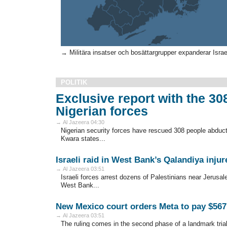
→ Militära insatser och bosättargrupper expanderar Israel 
POLITIK
Exclusive report with the 3
Nigerian forces
→ Al Jazeera 04:30
Nigerian security forces have rescued 308 people abduct
Kwara states...
Israeli raid in West Bank’s Qalandiya injur
→ Al Jazeera 03:51
Israeli forces arrest dozens of Palestinians near Jerusale
West Bank...
New Mexico court orders Meta to pay $56
→ Al Jazeera 03:51
The ruling comes in the second phase of a landmark tria