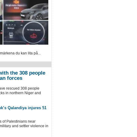
 märkena du kan lita på...
with the 308 people
an forces
have rescued 308 people
cks in northern Niger and
nk’s Qalandiya injures 51
ns of Palestinians near
ilitary and settler violence in