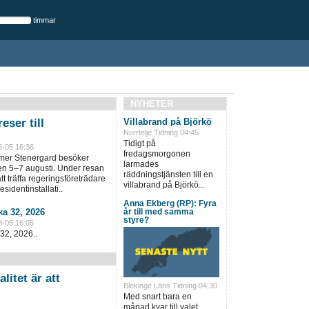
timmar
NYHETER
eser till
Villabrand på Björkö
Norrtelje Tidning 04:45
Tidigt på
8-05 16:36
fredagsmorgonen
lmer Stenergard besöker
larmades
en 5–7 augusti. Under resan
räddningstjänsten till en
t träffa regeringsföreträdare
villabrand på Björkö...
sidentinstallati..
Anna Ekberg (RP): Fyra
a 32, 2026
år till med samma
styre?
8-05 16:05
32, 2026..
litet är att
Blekinge Läns Tidning 04:30
Med snart bara en
månad kvar till valet