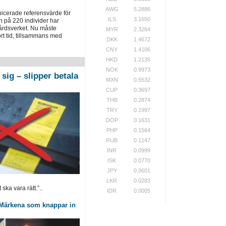
AWG
5.2886
cerade referensvärde för
ILS
3.1650
på 220 individer har
årdsverket. Nu måste
MYR
2.3264
rt tid, tillsammans med
DKK
1.4672
CNY
1.4106
HKD
1.2135
NOK
0.9973
sig – slipper betala
MXN
0.5532
CUP
0.3697
THB
0.2874
TRY
0.1997
DOP
0.1631
PHP
0.1564
RUB
0.1147
INR
0.0999
ISK
0.0770
JPY
0.0601
LKR
0.0283
ska vara rätt.”..
IDR
0.0005
: Märkena som knappar in