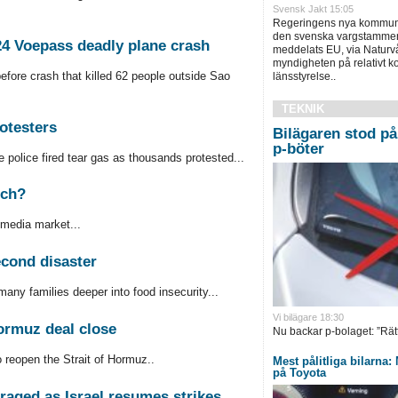
Svensk Jakt 15:05
Regeringens nya kommuni
den svenska vargstammen 
24 Voepass deadly plane crash
meddelats EU, via Naturv
myndigheten på relativt ko
before crash that killed 62 people outside Sao
länsstyrelse..
TEKNIK
rotesters
Bilägaren stod på 
p-böter
police fired tear gas as thousands protested...
tch?
media market...
econd disaster
ny families deeper into food insecurity...
Vi bilägare 18:30
ormuz deal close
Nu backar p-bolaget: ”Rätt 
 reopen the Strait of Hormuz..
Mest pålitliga bilarna
på Toyota
raged as Israel resumes strikes