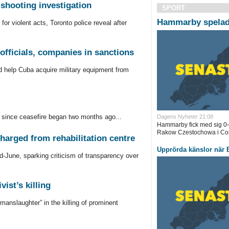
 shooting investigation
SPORT
Hammarby spelade
r violent acts, Toronto police reveal after
officials, companies in sanctions
ed help Cuba acquire military equipment from
led since ceasefire began two months ago...
Dagens Nyheter 21:08
Hammarby fick med sig 0–
Rakow Czestochowa i Con
arged from rehabilitation centre
Upprörda känslor när B
d-June, sparking criticism of transparency over
vist’s killing
manslaughter” in the killing of prominent