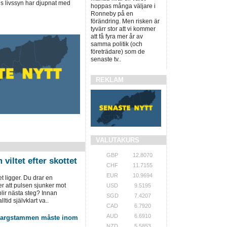
livssyn har djupnat med
hoppas många väljare i
Ronneby på en
förändring. Men risken är
tyvärr stor att vi kommer
att få fyra mer år av
samma politik (och
företrädare) som de
senaste tv..
REKLAM
VALUTAKURS
GBP
12.8070
viltet efter skottet
CHF
11.7155
EUR
10.9694
tet ligger. Du drar en
r att pulsen sjunker mot
USD
9.5195
ir ­nästa steg? Innan
SGD
7.4207
lltid självklart va..
CAD
6.7920
AUD
6.6910
 vargstammen måste inom
NZD
5.5853