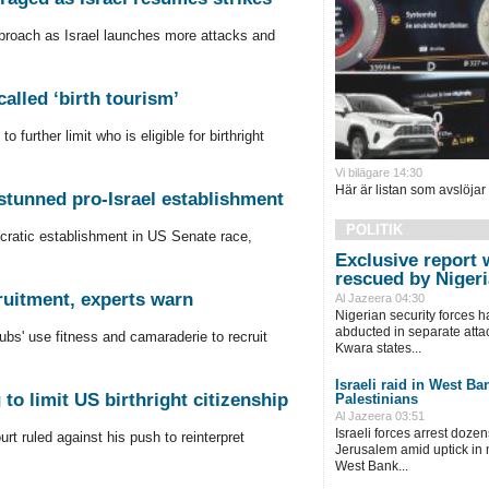
proach as Israel launches more attacks and
alled ‘birth tourism’
urther limit who is eligible for birthright
Vi bilägare 14:30
Här är listan som avslöjar
stunned pro-Israel establishment
POLITIK
ratic establishment in US Senate race,
Exclusive report 
rescued by Nigeri
ruitment, experts warn
Al Jazeera 04:30
Nigerian security forces 
abducted in separate atta
lubs' use fitness and camaraderie to recruit
Kwara states...
Israeli raid in West Ba
o limit US birthright citizenship
Palestinians
Al Jazeera 03:51
Israeli forces arrest doze
t ruled against his push to reinterpret
Jerusalem amid uptick in m
West Bank...