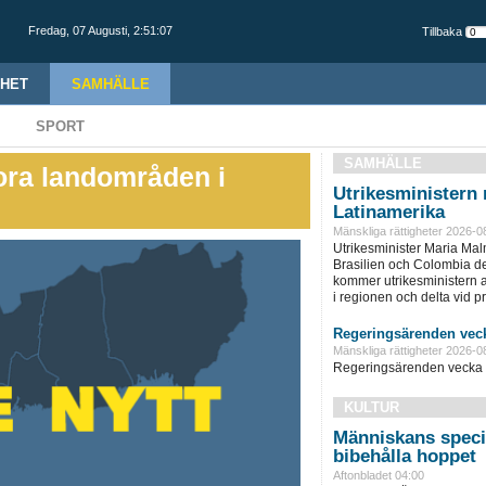
Fredag,
07 Augusti
,
2:51:08
Tillbaka
HET
SAMHÄLLE
SPORT
SAMHÄLLE
ora landområden i
Utrikesministern r
Latinamerika
Mänskliga rättigheter 2026-0
Utrikesminister Maria Ma
Brasilien och Colombia d
kommer utrikesministern at
i regionen och delta vid pre
Regeringsärenden veck
Mänskliga rättigheter 2026-0
Regeringsärenden vecka 
KULTUR
Människans specia
bibehålla hoppet
Aftonbladet 04:00