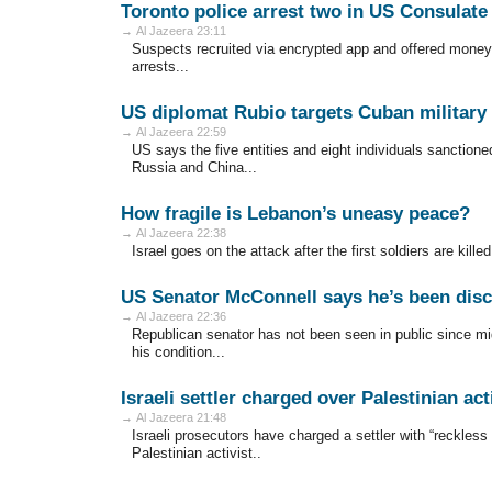
Toronto police arrest two in US Consulate
→ Al Jazeera 23:11
Suspects recruited via encrypted app and offered money fo
arrests...
US diplomat Rubio targets Cuban military 
→ Al Jazeera 22:59
US says the five entities and eight individuals sanction
Russia and China...
How fragile is Lebanon’s uneasy peace?
→ Al Jazeera 22:38
Israel goes on the attack after the first soldiers are kil
US Senator McConnell says he’s been disch
→ Al Jazeera 22:36
Republican senator has not been seen in public since mi
his condition...
Israeli settler charged over Palestinian acti
→ Al Jazeera 21:48
Israeli prosecutors have charged a settler with “reckless 
Palestinian activist..