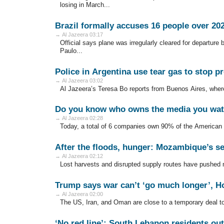
losing in March...
Brazil formally accuses 16 people over 20
→ Al Jazeera 03:17
Official says plane was irregularly cleared for departure 
Paulo...
Police in Argentina use tear gas to stop p
→ Al Jazeera 03:02
Al Jazeera’s Teresa Bo reports from Buenos Aires, where 
Do you know who owns the media you wa
→ Al Jazeera 02:28
Today, a total of 6 companies own 90% of the American 
After the floods, hunger: Mozambique’s s
→ Al Jazeera 02:12
Lost harvests and disrupted supply routes have pushed ma
Trump says war can’t ‘go much longer’, H
→ Al Jazeera 02:00
The US, Iran, and Oman are close to a temporary deal to
‘No red line’: South Lebanon residents out