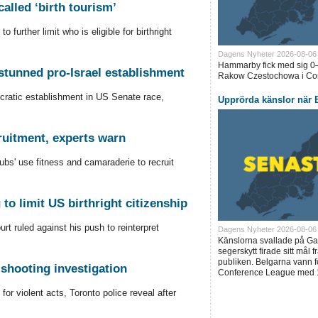
alled ‘birth tourism’
urther limit who is eligible for birthright
Dagens Nyheter 2026-08-06
Hammarby fick med sig 0–
stunned pro-Israel establishment
Rakow Czestochowa i Con
ratic establishment in US Senate race,
Upprörda känslor när B
ruitment, experts warn
lubs' use fitness and camaraderie to recruit
o limit US birthright citizenship
t ruled against his push to reinterpret
Dagens Nyheter 2026-08-06
Känslorna svallade på Ga
segerskytt firade sitt mål 
publiken. Belgarna vann för
 shooting investigation
Conference League med 1
r violent acts, Toronto police reveal after