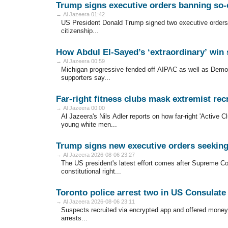
Trump signs executive orders banning so-c
→ Al Jazeera 01:42
US President Donald Trump signed two executive orders to f
citizenship...
How Abdul El-Sayed’s ‘extraordinary’ win 
→ Al Jazeera 00:59
Michigan progressive fended off AIPAC as well as Democ
supporters say...
Far-right fitness clubs mask extremist rec
→ Al Jazeera 00:00
Al Jazeera's Nils Adler reports on how far-right 'Active C
young white men...
Trump signs new executive orders seeking t
→ Al Jazeera 2026-08-06 23:27
The US president's latest effort comes after Supreme Cour
constitutional right...
Toronto police arrest two in US Consulate
→ Al Jazeera 2026-08-06 23:11
Suspects recruited via encrypted app and offered money fo
arrests...