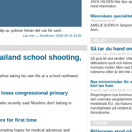
JACK HILDÉN När djur spe
mest människor..
Människans specialitet
Aftonbladet 04:00
AMELIE BJÖRCK Sjögrens 
åren..
p av polisen förrän det var för sent...
Läs mer → Nordfront / 2026-05-15 19:35
MILJÖ
Så tar du hand om 
Svensk Jakt 2026-08-06 22:
hailand school shooting,
Så gick till slut skottet. Vil
lättnadens suck och känne
normala nivåer. Men vad bl
rutinerna sitter är det inte a
efore taking his own life at a school northwest
Nya miniminivåer för
kort tas fram
Svensk Jakt 2026-08-06 15:
loses congressional primary
Regeringens nya kommuni
den svenska vargstammen 
who recently said 'Muslims don't belong in
meddelats EU, via Naturv
myndigheten på relativt ko
länsstyrelse..
re for first time
TEKNIK
rompting hopes for medical advances and
Bilägaren stod på 