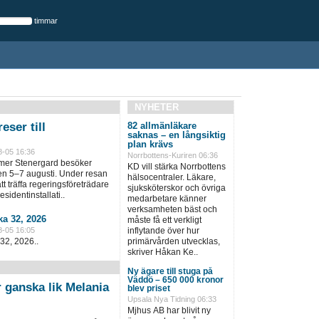
timmar
NYHETER
eser till
82 allmänläkare
saknas – en långsiktig
plan krävs
8-05 16:36
Norrbottens-Kuriren 06:36
lmer Stenergard besöker
KD vill stärka Norrbottens
en 5–7 augusti. Under resan
hälsocentraler. Läkare,
t träffa regeringsföreträdare
sjuksköterskor och övriga
sidentinstallati..
medarbetare känner
verksamheten bäst och
a 32, 2026
måste få ett verkligt
8-05 16:05
inflytande över hur
32, 2026..
primärvården utvecklas,
skriver Håkan Ke..
Ny ägare till stuga på
Väddö – 650 000 kronor
r ganska lik Melania
blev priset
Upsala Nya Tidning 06:33
Mjhus AB har blivit ny