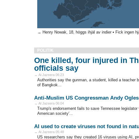
→ Henry Nowak, 18, höggs ihjäl av indier • Fick ingen hjäl
POLITIK
One killed, four injured in T
officials say
→ Al Jazeera 06:23
Authorities say the gunman, a student, killed a teacher b
of Bangkok...
Anti-Muslim US Congressman Andy Ogles 
→ Al Jazeera 06:04
Trump's endorsement fails to save Tennessee legislator 
American society'...
AI used to create viruses not found in natu
→ Al Jazeera 05:48
US researchers say they created 16 viruses using AI, p