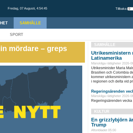
Fredag,
07 Augusti
,
4:54:46
Tillbaka
HET
SAMHÄLLE
SPORT
SAMHÄLLE
sin mördare – greps
Utrikesministern r
Latinamerika
Mänskliga rättigheter 2026-0
Utrikesminister Maria Ma
Brasilien och Colombia d
kommer utrikesministern at
i regionen och delta vid pre
Regeringsärenden veck
Mänskliga rättigheter 2026-0
Regeringsärenden vecka 
KULTUR
En grizzlybjörn ä
Trump
Aftonbladet 05:00