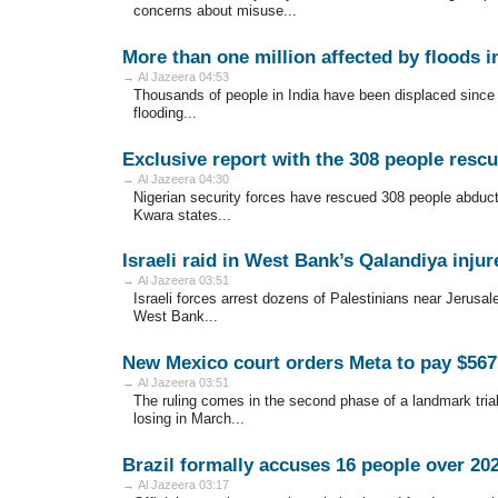
concerns about misuse...
More than one million affected by floods i
→ Al Jazeera 04:53
Thousands of people in India have been displaced since 
flooding...
Exclusive report with the 308 people resc
→ Al Jazeera 04:30
Nigerian security forces have rescued 308 people abduct
Kwara states...
Israeli raid in West Bank’s Qalandiya injur
→ Al Jazeera 03:51
Israeli forces arrest dozens of Palestinians near Jerusale
West Bank...
New Mexico court orders Meta to pay $56
→ Al Jazeera 03:51
The ruling comes in the second phase of a landmark tria
losing in March...
Brazil formally accuses 16 people over 20
→ Al Jazeera 03:17