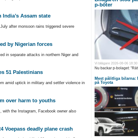
p-böter
n India’s Assam state
July after monsoon rains triggered severe
ued by Nigerian forces
ed in separate attacks in northern Niger and
Vi bilägare 2026-08-06 18:30
Nu backar p-bolaget: ”Rätt 
es 51 Palestinians
Mest pålitliga bilarna
på Toyota
m amid uptick in military and settler violence in
7m over harm to youths
l, with the Instagram, Facebook owner also
24 Voepass deadly plane crash