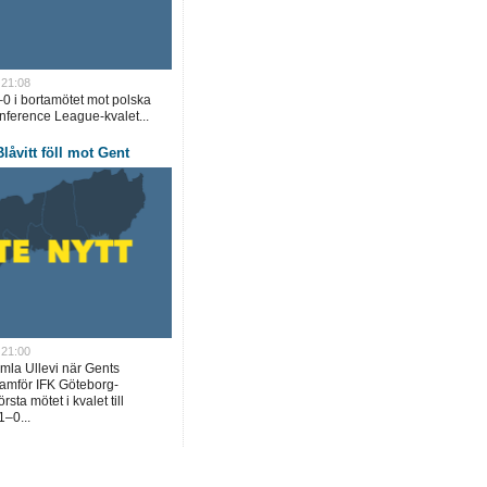
 21:08
0 i bortamötet mot polska
ference League-kvalet...
låvitt föll mot Gent
 21:00
mla Ullevi när Gents
framför IFK Göteborg-
sta mötet i kvalet till
–0...