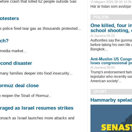
before crash that killed 62 people outside Sao
Vi bilägare 2026-08-06 14:30
Här är listan som avslöjar
POLITIK
rotesters
One killed, four i
police fired tear gas as thousands protested...
school shooting, o
Al Jazeera 06:23
tch?
Authorities say the gunman
before taking his own life 
Bangkok...
media market...
Anti-Muslim US Cong
econd disaster
loses congressional p
Al Jazeera 06:04
Trump's endorsement fail
ny families deeper into food insecurity...
legislator who recently sa
American society'...
ormuz deal close
SPORT
 reopen the Strait of Hormuz..
Hammarby spelade
raged as Israel resumes strikes
proach as Israel launches more attacks and