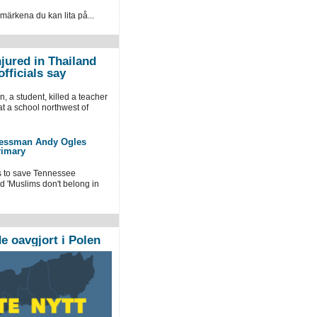
 märkena du kan lita på...
njured in Thailand
fficials say
, a student, killed a teacher
at a school northwest of
ressman Andy Ogles
rimary
s to save Tennessee
id 'Muslims don't belong in
 oavgjort i Polen