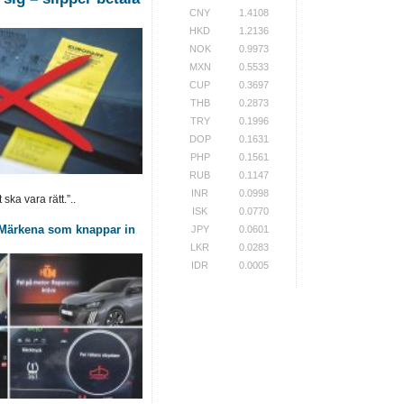
CNY
1.4108
HKD
1.2136
NOK
0.9973
MXN
0.5533
CUP
0.3697
THB
0.2873
TRY
0.1996
DOP
0.1631
PHP
0.1561
RUB
0.1147
INR
0.0998
ska vara rätt.”..
ISK
0.0770
: Märkena som knappar in
JPY
0.0601
LKR
0.0283
IDR
0.0005