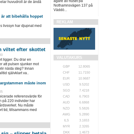
ägare av huset på
lar huvudroll är de ändå
Nothamnsvägen 137 på
Väddö...
 är att bibehålla hoppet
REKLAM
livssyn har djupnat med
viltet efter skottet
00
VALUTAKURS
tet ligger. Du drar en
r att pulsen sjunker mot
GBP
12.8065
ir ­nästa steg? Innan
CHF
11.7150
lltid självklart va..
EUR
10.9687
 vargstammen måste inom
USD
9.5202
SGD
7.4218
05
cerade referensvärde för
CAD
6.7903
på 220 individer har
AUD
6.6868
årdsverket. Nu måste
NZD
5.5826
rt tid, tillsammans med
AWG
5.2890
ILS
3.1653
MYR
2.3265
DKK
1.4673
sig – slipper betala