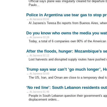
Official says plane was irregularly cleared for departure 
Paulo...
Police in Argentina use tear gas to stop p
→ Al Jazeera 03:02
Al Jazeera’s Teresa Bo reports from Buenos Aires, where 
Do you know who owns the media you wa
→ Al Jazeera 02:28
Today, a total of 6 companies own 90% of the American 
After the floods, hunger: Mozambique’s s
→ Al Jazeera 02:12
Lost harvests and disrupted supply routes have pushed ma
Trump says war can’t ‘go much longer’, H
→ Al Jazeera 02:00
The US, Iran, and Oman are close to a temporary deal to
‘No red line’: South Lebanon residents out
→ Al Jazeera 01:46
People in South Lebanon question their government's ap
displacement orders...