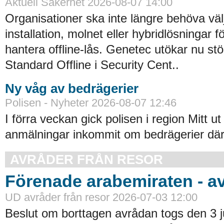
Aktuell Säkerhet 2026-08-07 14:00
Organisationer ska inte längre behöva väl
installation, molnet eller hybridlösningar f
hantera offline-lås. Genetec utökar nu st
Standard Offline i Security Cent..
Ny våg av bedrägerier
Polisen - Nyheter 2026-08-07 12:46
I förra veckan gick polisen i region Mitt ut
anmälningar inkommit om bedrägerier där
AVRÅDER FRÅN RESOR
Förenade arabemiraten - a
UD avråder från resor 2026-07-03 12:00
Beslut om borttagen avrådan togs den 3 ju