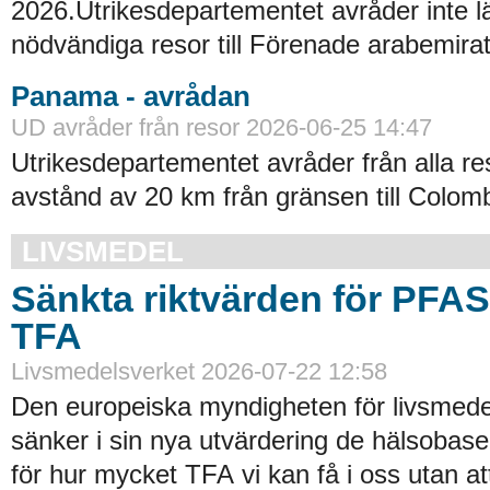
2026.Utrikesdepartementet avråder inte lä
nödvändiga resor till Förenade arabemirat
Panama - avrådan
UD avråder från resor 2026-06-25 14:47
Utrikesdepartementet avråder från alla re
avstånd av 20 km från gränsen till Colomb
LIVSMEDEL
Sänkta riktvärden för PFA
TFA
Livsmedelsverket 2026-07-22 12:58
Den europeiska myndigheten för livsmede
sänker i sin nya utvärdering de hälsobase
för hur mycket TFA vi kan få i oss utan at