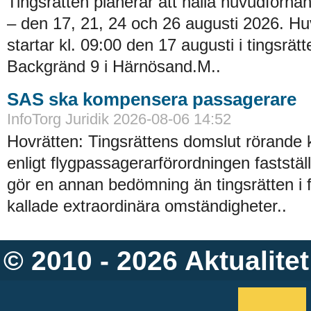
Tingsrätten planerar att hålla huvudförhan
– den 17, 21, 24 och 26 augusti 2026. H
startar kl. 09:00 den 17 augusti i tingsrätt
Backgränd 9 i Härnösand.M..
SAS ska kompensera passagerare
InfoTorg Juridik 2026-08-06 14:52
Hovrätten: Tingsrättens domslut rörande
enligt flygpassagerarförordningen faststä
gör en annan bedömning än tingsrätten i 
kallade extraordinära omständigheter..
© 2010 - 2026
Aktualitet