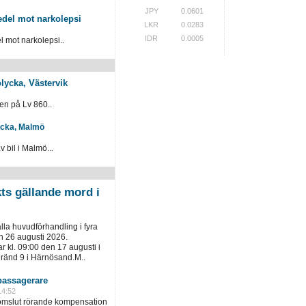
JPY
0.0601
del mot narkolepsi
LKR
0.0283
IDR
0.0005
mot narkolepsi..
olycka, Västervik
en på Lv 860..
lycka, Malmö
 bil i Malmö...
kts gällande mord i
ålla huvudförhandling i fyra
h 26 augusti 2026.
 kl. 09:00 den 17 augusti i
gränd 9 i Härnösand.M..
assagerare
14:52
domslut rörande kompensation