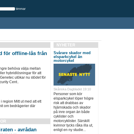
timmar
NYHETER
 för offline-lås från
Svårare skador med
elsparkcykel än
motorcykel
ängre behöva välja mellan
ller hybridlösningar för att
 Genetec utökar nu stödet för
urity Cent..
Skånska Dagbladet 19:10
Personer som kör
elsparkcykel löper högre
i region Mitt ut med att ett
risk att drabbas av
it om bedrägerier där
hjärnskada och skador
på inre organ än både
cyklister och
motorcyklister. Särskilt
SOR
kvinnor tycks råka illa ut,
raten - avrådan
enligt en ny studie...