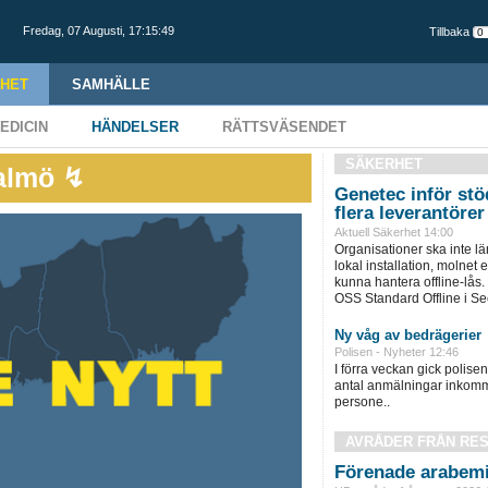
Fredag,
07 Augusti
,
17:15:50
Tillbaka
HET
SAMHÄLLE
EDICIN
HÄNDELSER
RÄTTSVÄSENDET
SÄKERHET
Malmö ↯
Genetec inför stöd
flera leverantörer
Aktuell Säkerhet 14:00
Organisationer ska inte l
lokal installation, molnet e
kunna hantera offline-lås.
OSS Standard Offline i Sec
Ny våg av bedrägerier
Polisen - Nyheter 12:46
I förra veckan gick polisen 
antal anmälningar inkomm
persone..
AVRÅDER FRÅN RE
Förenade arabemi