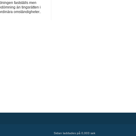
dningen fastställs men
dömning än tingsrätten i
ordinära omständigheter..
Sidan laddades på 0,003 sek