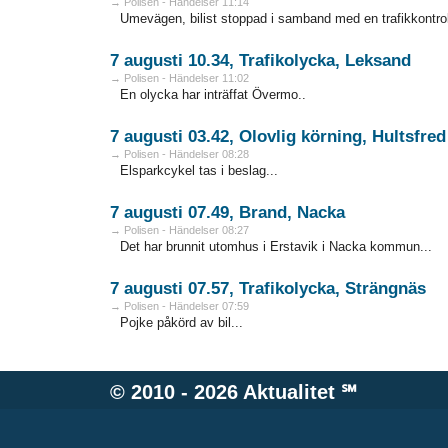
→ Polisen - Händelser 11:14
Umevägen, bilist stoppad i samband med en trafikkontrol
7 augusti 10.34, Trafikolycka, Leksand
→ Polisen - Händelser 11:02
En olycka har inträffat Övermo..
7 augusti 03.42, Olovlig körning, Hultsfred
→ Polisen - Händelser 08:28
Elsparkcykel tas i beslag...
7 augusti 07.49, Brand, Nacka
→ Polisen - Händelser 08:27
Det har brunnit utomhus i Erstavik i Nacka kommun...
7 augusti 07.57, Trafikolycka, Strängnäs
→ Polisen - Händelser 07:59
Pojke påkörd av bil...
© 2010 - 2026
Aktualitet
℠