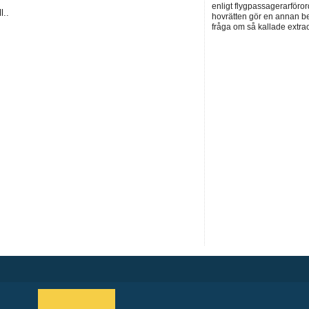
enligt flygpassagerarföror
l..
hovrätten gör en annan be
fråga om så kallade extra