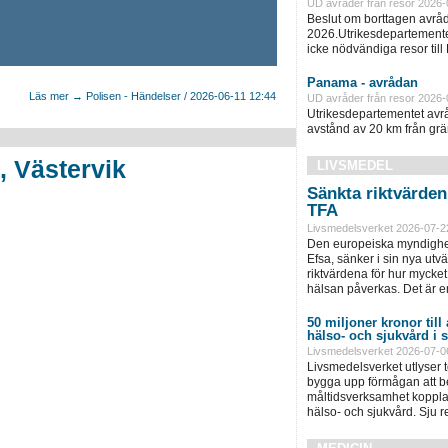
UD avråder från resor 2026-
Beslut om borttagen avråd
2026.Utrikesdepartementet
icke nödvändiga resor till
Panama - avrådan
Läs mer → Polisen - Händelser / 2026-06-11 12:44
UD avråder från resor 2026-
Utrikesdepartementet avråd
avstånd av 20 km från grän
, Västervik
LIVSMEDEL
Sänkta riktvärde
TFA
Livsmedelsverket 2026-07-2
Den europeiska myndighet
Efsa, sänker i sin nya ut
riktvärdena för hur mycket 
hälsan påverkas. Det är e
50 miljoner kronor till
hälso- och sjukvård i
Livsmedelsverket 2026-07-0
Livsmedelsverket utlyser to
bygga upp förmågan att be
måltidsverksamhet kopplad
hälso- och sjukvård. Sju 