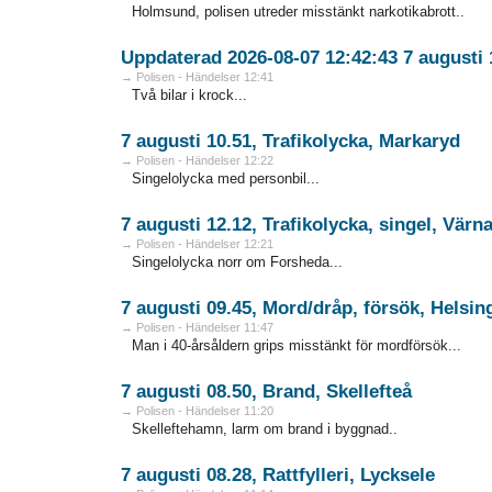
Holmsund, polisen utreder misstänkt narkotikabrott..
Uppdaterad 2026-08-07 12:42:43 7 augusti 
→ Polisen - Händelser 12:41
Två bilar i krock...
7 augusti 10.51, Trafikolycka, Markaryd
→ Polisen - Händelser 12:22
Singelolycka med personbil...
7 augusti 12.12, Trafikolycka, singel, Vär
→ Polisen - Händelser 12:21
Singelolycka norr om Forsheda...
7 augusti 09.45, Mord/dråp, försök, Helsi
→ Polisen - Händelser 11:47
Man i 40-årsåldern grips misstänkt för mordförsök...
7 augusti 08.50, Brand, Skellefteå
→ Polisen - Händelser 11:20
Skelleftehamn, larm om brand i byggnad..
7 augusti 08.28, Rattfylleri, Lycksele