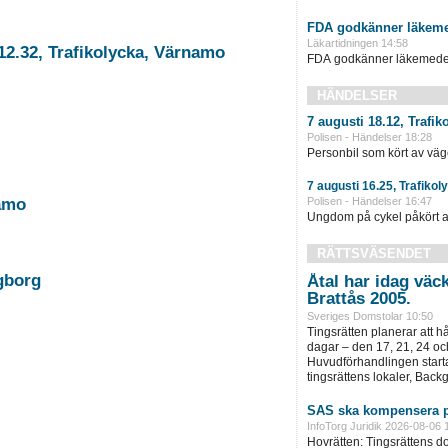
FDA godkänner läkeme
Läkartidningen 14:58
12.32, Trafikolycka, Värnamo
FDA godkänner läkemedel 
HÄNDELSER
7 augusti 18.12, Trafik
Polisen - Händelser 18:28
Personbil som kört av väg
7 augusti 16.25, Trafiko
Polisen - Händelser 16:47
namo
Ungdom på cykel påkört av
RÄTTSVÄSENDET
ngborg
Åtal har idag väc
Brattås 2005.
Sveriges Domstolar 10:50
Tingsrätten planerar att h
dagar – den 17, 21, 24 oc
Huvudförhandlingen startar
tingsrättens lokaler, Back
SAS ska kompensera p
InfoTorg Juridik 2026-08-06 
Hovrätten: Tingsrättens 