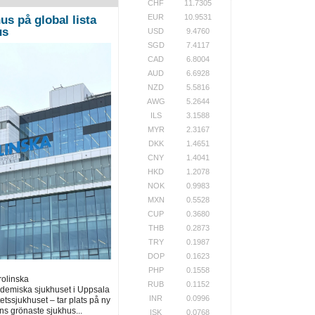
CHF
11.7305
EUR
10.9531
us på global lista
us
USD
9.4760
SGD
7.4117
CAD
6.8004
AUD
6.6928
NZD
5.5816
AWG
5.2644
ILS
3.1588
MYR
2.3167
DKK
1.4651
CNY
1.4041
HKD
1.2078
NOK
0.9983
MXN
0.5528
CUP
0.3680
THB
0.2873
TRY
0.1987
DOP
0.1623
PHP
0.1558
rolinska
RUB
0.1152
ademiska sjukhuset i Uppsala
INR
0.0996
tssjukhuset – tar plats på ny
ns grönaste sjukhus...
ISK
0.0768