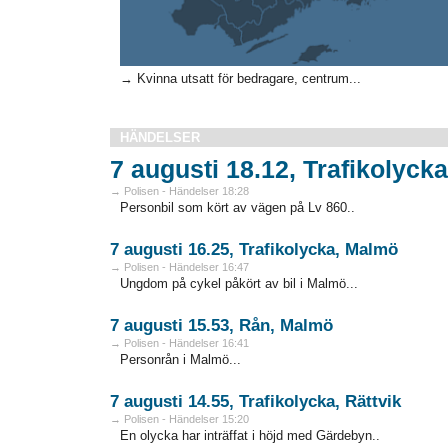
→ Kvinna utsatt för bedragare, centrum...
HÄNDELSER
7 augusti 18.12, Trafikolycka
→ Polisen - Händelser 18:28
Personbil som kört av vägen på Lv 860..
7 augusti 16.25, Trafikolycka, Malmö
→ Polisen - Händelser 16:47
Ungdom på cykel påkört av bil i Malmö...
7 augusti 15.53, Rån, Malmö
→ Polisen - Händelser 16:41
Personrån i Malmö...
7 augusti 14.55, Trafikolycka, Rättvik
→ Polisen - Händelser 15:20
En olycka har inträffat i höjd med Gärdebyn..