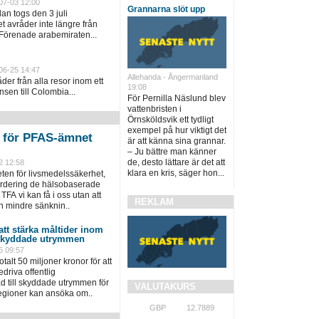
07-03 12:00
Grannarna slöt upp
an togs den 3 juli
 avråder inte längre från
 Förenade arabemiraten...
06-25 14:47
Allehanda - Ångermanland
er från alla resor inom ett
19:08
sen till Colombia...
För Pernilla Näslund blev
vattenbristen i
Örnsköldsvik ett tydligt
exempel på hur viktigt det
n för PFAS-ämnet
är att känna sina grannar.
– Ju bättre man känner
de, desto lättare är det att
2 12:58
klara en kris, säger hon...
en för livsmedelssäkerhet,
värdering de hälsobaserade
TFA vi kan få i oss utan att
REKLAM
n mindre sänknin..
 att stärka måltider inom
 skyddade utrymmen
6 09:57
talt 50 miljoner kronor för att
driva offentlig
 till skyddade utrymmen för
VALUTAKURS
regioner kan ansöka om..
GBP
12.7889