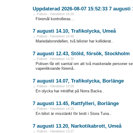
Uppdaterad 2026-08-07 15:52:33 7 augusti 1
→ Polisen - Händelser 15:16
Föremål kontrolleras...
7 augusti 14.10, Trafikolycka, Umeå
→ Polisen - Händelser 14:49
Mariedalsrondellen, två bilister har kolliderat..
7 augusti 12.43, Stöld, försök, Stockholm
→ Polisen - Händelser 14:30
Polisen får ett samtal om att två maskerade personer s
vapenliknande föremå..
7 augusti 14.07, Trafikolycka, Borlänge
→ Polisen - Händelser 14:28
En olycka har inträffat på Norra Backa..
7 augusti 13.45, Rattfylleri, Borlänge
→ Polisen - Händelser 14:25
En bilist är misstänkt för brott i Stora Tuna..
7 augusti 13.20, Narkotikabrott, Umeå
→ Polisen - Händelser 13:27