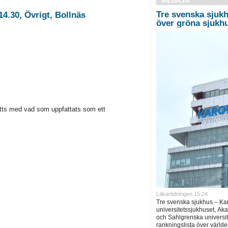
MEDICIN
Tre svenska sjukh
4.30, Övrigt, Bollnäs
över gröna sjukh
etts med vad som uppfattats som ett
Läkartidningen 15:24
Tre svenska sjukhus – Ka
universitetssjukhuset, Ak
och Sahlgrenska universite
rankningslista över världe