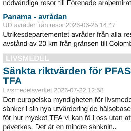
nödvändiga resor till Förenade arabemirat
Panama - avrådan
UD avråder från resor 2026-06-25 14:47
Utrikesdepartementet avråder från alla re
avstånd av 20 km från gränsen till Colomb
LIVSMEDEL
Sänkta riktvärden för PFA
TFA
Livsmedelsverket 2026-07-22 12:58
Den europeiska myndigheten för livsmede
sänker i sin nya utvärdering de hälsobase
för hur mycket TFA vi kan få i oss utan at
påverkas. Det är en mindre sänknin..