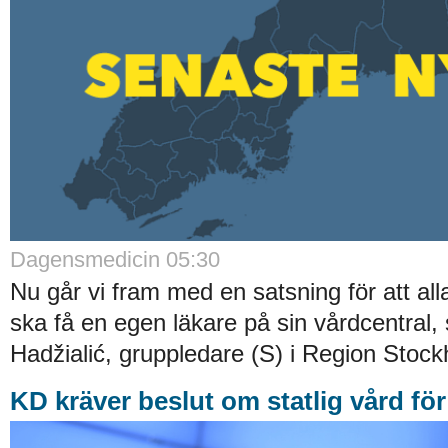
Dagensmedicin 05:30
Nu går vi fram med en satsning för att al
ska få en egen läkare på sin vårdcentral, 
Hadžialić, gruppledare (S) i Region Stock
KD kräver beslut om statlig vård fö