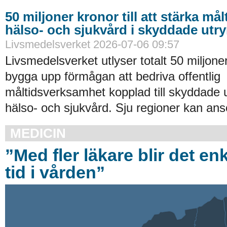
50 miljoner kronor till att stärka må
hälso- och sjukvård i skyddade ut
Livsmedelsverket 2026-07-06 09:57
Livsmedelsverket utlyser totalt 50 miljoner
bygga upp förmågan att bedriva offentlig
måltidsverksamhet kopplad till skyddade
hälso- och sjukvård. Sju regioner kan an
MEDICIN
”Med fler läkare blir det enk
tid i vården”