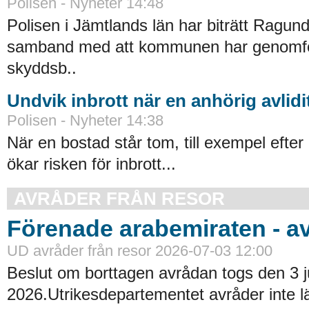
Polisen - Nyheter 14:48
Polisen i Jämtlands län har biträtt Ragu
samband med att kommunen har genomfört
skyddsb..
Undvik inbrott när en anhörig avlidi
Polisen - Nyheter 14:38
När en bostad står tom, till exempel efter 
ökar risken för inbrott...
AVRÅDER FRÅN RESOR
Förenade arabemiraten - a
UD avråder från resor 2026-07-03 12:00
Beslut om borttagen avrådan togs den 3 ju
2026.Utrikesdepartementet avråder inte lä