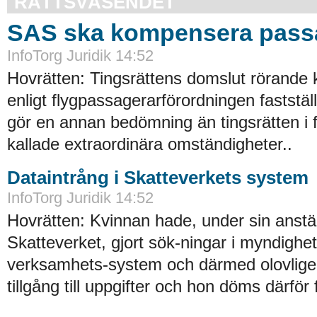
RÄTTSVÄSENDET
SAS ska kompensera pass
InfoTorg Juridik 14:52
Hovrätten: Tingsrättens domslut rörande
enligt flygpassagerarförordningen faststä
gör en annan bedömning än tingsrätten i 
kallade extraordinära omständigheter..
Dataintrång i Skatteverkets system
InfoTorg Juridik 14:52
Hovrätten: Kvinnan hade, under sin anstäl
Skatteverket, gjort sök-ningar i myndighe
verksamhets-system och därmed olovligen
tillgång till uppgifter och hon döms därför 