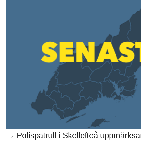
→ Polispatrull i Skellefteå uppmärks