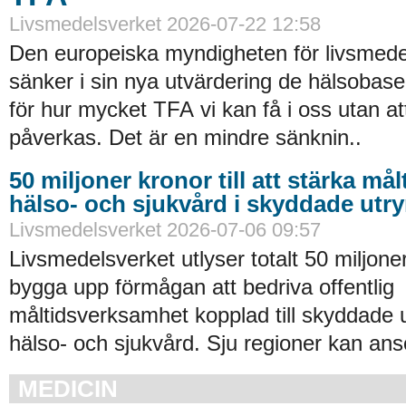
Livsmedelsverket 2026-07-22 12:58
Den europeiska myndigheten för livsmede
sänker i sin nya utvärdering de hälsobase
för hur mycket TFA vi kan få i oss utan at
påverkas. Det är en mindre sänknin..
50 miljoner kronor till att stärka må
hälso- och sjukvård i skyddade ut
Livsmedelsverket 2026-07-06 09:57
Livsmedelsverket utlyser totalt 50 miljoner
bygga upp förmågan att bedriva offentlig
måltidsverksamhet kopplad till skyddade
hälso- och sjukvård. Sju regioner kan an
MEDICIN