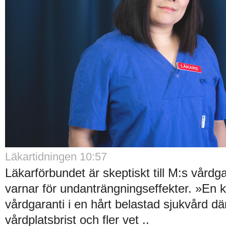
Läkartidningen 10:57
Läkarförbundet är skeptiskt till M:s vårdg
varnar för undanträngningseffekter. »En kr
vårdgaranti i en hårt belastad sjukvård dä
vårdplatsbrist och fler vet ..