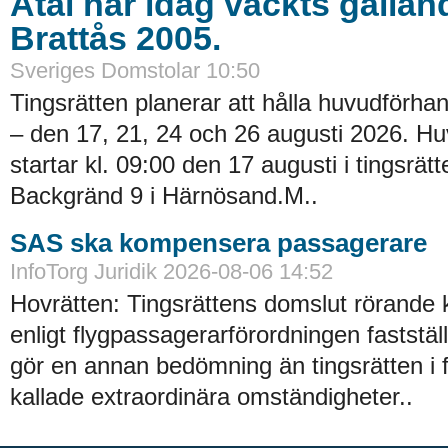
Åtal har idag väckts gällan
Brattås 2005.
Sveriges Domstolar 10:50
Tingsrätten planerar att hålla huvudförhan
– den 17, 21, 24 och 26 augusti 2026. H
startar kl. 09:00 den 17 augusti i tingsrätt
Backgränd 9 i Härnösand.M..
SAS ska kompensera passagerare
InfoTorg Juridik 2026-08-06 14:52
Hovrätten: Tingsrättens domslut rörande
enligt flygpassagerarförordningen faststä
gör en annan bedömning än tingsrätten i 
kallade extraordinära omständigheter..