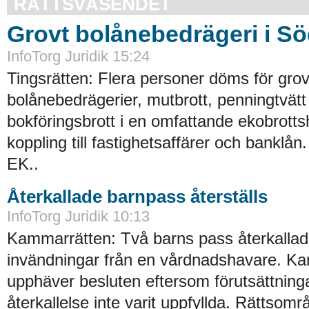
RÄTTSVÄSENDET
Grovt bolånebedrägeri i Sö
InfoTorg Juridik 15:24
Tingsrätten: Flera personer döms för gro
bolånebedrägerier, mutbrott, penningtvätt
bokföringsbrott i en omfattande ekobrott
koppling till fastighetsaffärer och banklå
EK..
Återkallade barnpass återställs
InfoTorg Juridik 10:13
Kammarrätten: Två barns pass återkallad
invändningar från en vårdnadshavare. K
upphäver besluten eftersom förutsättning
återkallelse inte varit uppfyllda. Rättsomr