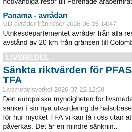
nödvändiga resor till Förenade arabemirat
Panama - avrådan
UD avråder från resor 2026-06-25 14:47
Utrikesdepartementet avråder från alla re
avstånd av 20 km från gränsen till Colomb
LIVSMEDEL
Sänkta riktvärden för PFA
TFA
Livsmedelsverket 2026-07-22 12:58
Den europeiska myndigheten för livsmede
sänker i sin nya utvärdering de hälsobase
för hur mycket TFA vi kan få i oss utan at
påverkas. Det är en mindre sänknin..