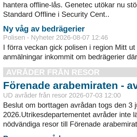
hantera offline-lås. Genetec utökar nu st
Standard Offline i Security Cent..
Ny våg av bedrägerier
Polisen - Nyheter 2026-08-07 12:46
I förra veckan gick polisen i region Mitt ut
anmälningar inkommit om bedrägerier där
AVRÅDER FRÅN RESOR
Förenade arabemiraten - a
UD avråder från resor 2026-07-03 12:00
Beslut om borttagen avrådan togs den 3 ju
2026.Utrikesdepartementet avråder inte lä
nödvändiga resor till Förenade arabemirat