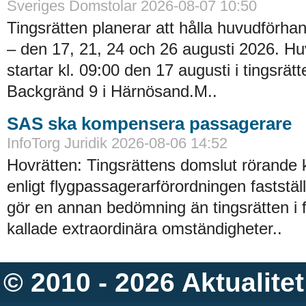
Sveriges Domstolar 2026-08-07 10:50
Tingsrätten planerar att hålla huvudförhan
– den 17, 21, 24 och 26 augusti 2026. H
startar kl. 09:00 den 17 augusti i tingsrätt
Backgränd 9 i Härnösand.M..
SAS ska kompensera passagerare
InfoTorg Juridik 2026-08-06 14:52
Hovrätten: Tingsrättens domslut rörande
enligt flygpassagerarförordningen faststä
gör en annan bedömning än tingsrätten i 
kallade extraordinära omständigheter..
© 2010 - 2026
Aktualitet