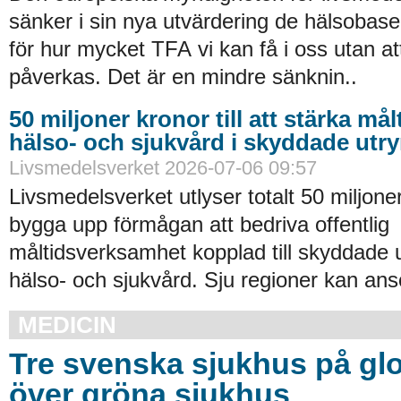
sänker i sin nya utvärdering de hälsobase
för hur mycket TFA vi kan få i oss utan at
påverkas. Det är en mindre sänknin..
50 miljoner kronor till att stärka må
hälso- och sjukvård i skyddade ut
Livsmedelsverket 2026-07-06 09:57
Livsmedelsverket utlyser totalt 50 miljoner
bygga upp förmågan att bedriva offentlig
måltidsverksamhet kopplad till skyddade
hälso- och sjukvård. Sju regioner kan an
MEDICIN
Tre svenska sjukhus på glob
över gröna sjukhus