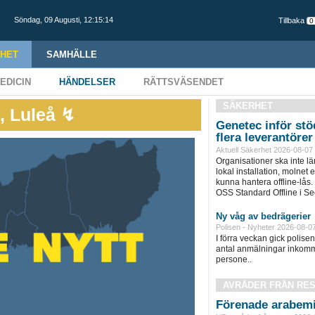
Söndag,
09 Augusti
,
12:15:15
Tillbaka
HET
SAMHÄLLE
EDICIN
HÄNDELSER
RÄTTSVÄSENDET
SÄKERHET
g, Luleå ↯
Genetec inför stöd
flera leverantörer
Aktuell Säkerhet 2026-08-07
Organisationer ska inte l
lokal installation, molnet e
kunna hantera offline-lås.
OSS Standard Offline i Sec
Ny våg av bedrägerier
Polisen - Nyheter 2026-08-0
I förra veckan gick polisen 
antal anmälningar inkomm
persone..
AVRÅDER FRÅN RE
Förenade arabemi