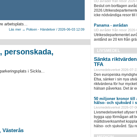
UD avråder från resor 2026-
Beslut om borttagen avråd
2026.Utrikesdepartementet
icke nödvändiga resor till
e arbetsplats...
Panama - avrådan
Läs mer → Polisen - Händelser / 2026-06-03 12:09
UD avråder från resor 2026-
Utrikesdepartementet avråd
avstånd av 20 km från grän
a, personskada,
LIVSMEDEL
Sänkta riktvärde
TFA
Livsmedelsverket 2026-07-2
rkeringsplats i Sickla...
Den europeiska myndighet
Efsa, sänker i sin nya ut
riktvärdena för hur mycket 
hälsan påverkas. Det är e
50 miljoner kronor till
hälso- och sjukvård i
Livsmedelsverket 2026-07-0
Livsmedelsverket utlyser to
bygga upp förmågan att be
måltidsverksamhet kopplad
hälso- och sjukvård. Sju 
, Västerås