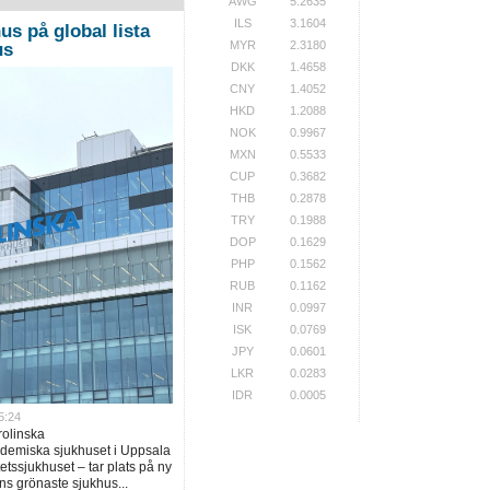
AWG
5.2635
ILS
3.1604
us på global lista
MYR
2.3180
us
DKK
1.4658
CNY
1.4052
HKD
1.2088
NOK
0.9967
MXN
0.5533
CUP
0.3682
THB
0.2878
TRY
0.1988
DOP
0.1629
PHP
0.1562
RUB
0.1162
INR
0.0997
ISK
0.0769
JPY
0.0601
LKR
0.0283
IDR
0.0005
5:24
rolinska
ademiska sjukhuset i Uppsala
tssjukhuset – tar plats på ny
ns grönaste sjukhus...