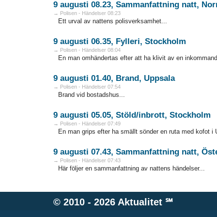
9 augusti 08.23, Sammanfattning natt, Nor
→ Polisen - Händelser 08:23
Ett urval av nattens polisverksamhet...
9 augusti 06.35, Fylleri, Stockholm
→ Polisen - Händelser 08:04
En man omhändertas efter att ha klivit av en inkommand
9 augusti 01.40, Brand, Uppsala
→ Polisen - Händelser 07:54
Brand vid bostadshus...
9 augusti 05.05, Stöld/inbrott, Stockholm
→ Polisen - Händelser 07:49
En man grips efter ha smällt sönder en ruta med kofot i 
9 augusti 07.43, Sammanfattning natt, Öst
→ Polisen - Händelser 07:43
Här följer en sammanfattning av nattens händelser...
© 2010 - 2026
Aktualitet
℠