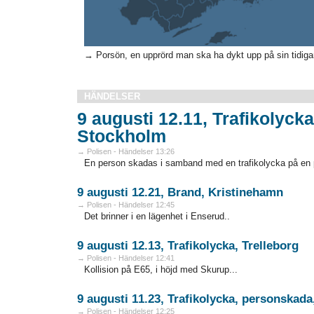
→ Porsön, en upprörd man ska ha dykt upp på sin tidigar
HÄNDELSER
9 augusti 12.11, Trafikolyck
Stockholm
→ Polisen - Händelser 13:26
En person skadas i samband med en trafikolycka på en pa
9 augusti 12.21, Brand, Kristinehamn
→ Polisen - Händelser 12:45
Det brinner i en lägenhet i Enserud..
9 augusti 12.13, Trafikolycka, Trelleborg
→ Polisen - Händelser 12:41
Kollision på E65, i höjd med Skurup...
9 augusti 11.23, Trafikolycka, personskada
→ Polisen - Händelser 12:25