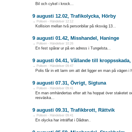
Bil och cykel i krock...
9 augusti 12.02, Trafikolycka, Hörby
→ Polisen - Händelser 12:12
Kollision mellan två personbilar på riksväg 13...
9 augusti 01.42, Misshandel, Haninge
→ Polisen - Händelser 10:26
En fest spårar ur på en adress i Tungelsta...
9 augusti 04.41, Vållande till kroppsskada,
→ Polisen - Händelser 09:47
Polis får in ett larm om att det ligger en man på vägen i
9 augusti 07.31, Övrigt, Sigtuna
→ Polisen - Händelser 09:41
En man omhändertas efter att ha hoppat över staketet oc
resväska...
9 augusti 09.31, Trafikbrott, Rättvik
→ Polisen - Händelser 09:41
En olycka har inträffat i Dådran..