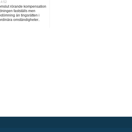
14:52
domslut rörande kompensation
dningen fastställs men
dömning än tingsrätten i
ordinära omständigheter..