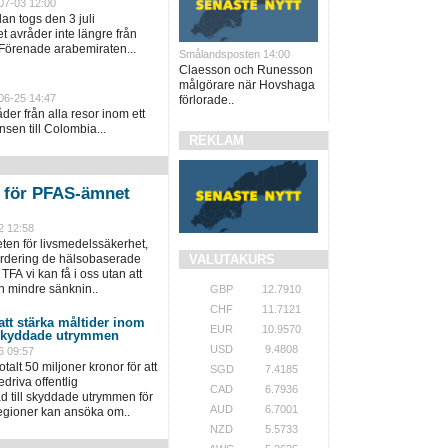
07-03 12:00
an togs den 3 juli
 avråder inte längre från
 Förenade arabemiraten...
Smålandsposten 14:00
Claesson och Runesson
målgörare när Hovshaga
06-25 14:47
förlorade..
er från alla resor inom ett
sen till Colombia...
REKLAM
n för PFAS-ämnet
2 12:58
en för livsmedelssäkerhet,
VALUTAKURS
värdering de hälsobaserade
TFA vi kan få i oss utan att
n mindre sänknin..
GBP
12.7910
CHF
11.7121
 att stärka måltider inom
EUR
10.9570
 skyddade utrymmen
USD
9.4808
6 09:57
talt 50 miljoner kronor för att
SGD
7.4185
driva offentlig
CAD
6.7936
 till skyddade utrymmen för
AUD
6.7001
regioner kan ansöka om..
NZD
5.5733