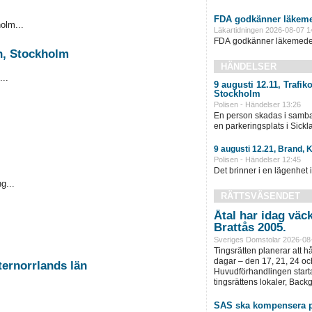
FDA godkänner läkeme
olm...
Läkartidningen 2026-08-07 1
FDA godkänner läkemedel 
ån, Stockholm
HÄNDELSER
...
9 augusti 12.11, Trafi
Stockholm
Polisen - Händelser 13:26
En person skadas i samba
en parkeringsplats i Sickla
9 augusti 12.21, Brand, 
Polisen - Händelser 12:45
Det brinner i en lägenhet 
g...
RÄTTSVÄSENDET
Åtal har idag väc
Brattås 2005.
Sveriges Domstolar 2026-08
Tingsrätten planerar att h
dagar – den 17, 21, 24 oc
ternorrlands län
Huvudförhandlingen startar
tingsrättens lokaler, Back
SAS ska kompensera p