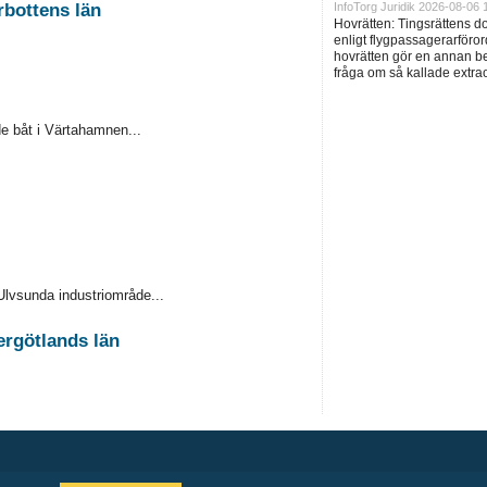
InfoTorg Juridik 2026-08-06 
rbottens län
Hovrätten: Tingsrättens 
enligt flygpassagerarföror
hovrätten gör en annan be
fråga om så kallade extra
e båt i Värtahamnen...
Ulvsunda industriområde...
ergötlands län