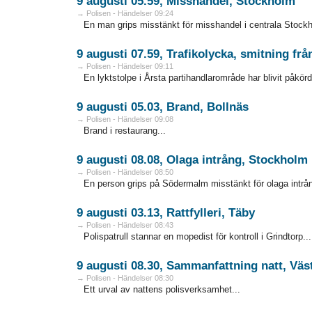
9 augusti 05.59, Misshandel, Stockholm
→ Polisen - Händelser 09:24
En man grips misstänkt för misshandel i centrala Stockh
9 augusti 07.59, Trafikolycka, smitning fr
→ Polisen - Händelser 09:11
En lyktstolpe i Årsta partihandlarområde har blivit påkörd
9 augusti 05.03, Brand, Bollnäs
→ Polisen - Händelser 09:08
Brand i restaurang...
9 augusti 08.08, Olaga intrång, Stockholm
→ Polisen - Händelser 08:50
En person grips på Södermalm misstänkt för olaga intrån
9 augusti 03.13, Rattfylleri, Täby
→ Polisen - Händelser 08:43
Polispatrull stannar en mopedist för kontroll i Grindtorp...
9 augusti 08.30, Sammanfattning natt, Väs
→ Polisen - Händelser 08:30
Ett urval av nattens polisverksamhet...