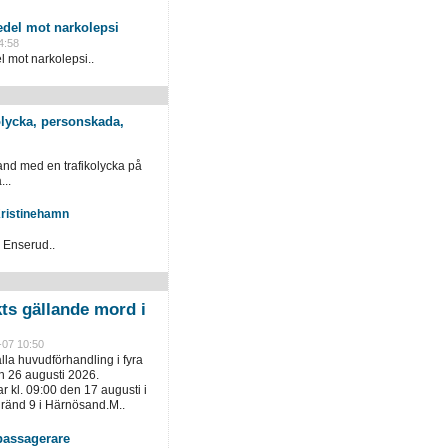
del mot narkolepsi
4:58
mot narkolepsi..
kolycka, personskada,
nd med en trafikolycka på
...
Kristinehamn
i Enserud..
kts gällande mord i
-07 10:50
ålla huvudförhandling i fyra
h 26 augusti 2026.
 kl. 09:00 den 17 augusti i
gränd 9 i Härnösand.M..
assagerare