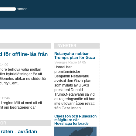
timmar
NYHETER
 för offline-lås från
Netanyahu nobbar
Trumps plan för Gaza
Sveriges Radio 14:05
 14:00
I Israel har
ängre behöva välja mellan
premiärminister
ller hybridlösningar för att
Benjamin Netanyahu
 Genetec utökar nu stödet för
avvisat den Gaza-plan
urity Cent..
som hyllats av USA:s
president Donald
Trump.Netanyahu sa vid
7 12:46
ett regeringsmöte att han
i region Mitt ut med att ett
inte utlovar någon reträtt
it om bedrägerier där
från Gaza innan ..
Claesson och Runesson
målgörare när
SOR
Hovshaga förlorade
raten - avrådan