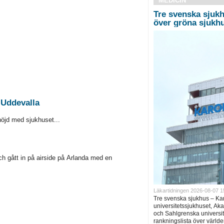
MEDICIN
Tre svenska sjukh
över gröna sjukh
 Uddevalla
 höjd med sjukhuset...
h gått in på airside på Arlanda med en
Läkartidningen 2026-08-07 1
Tre svenska sjukhus – Ka
universitetssjukhuset, Ak
och Sahlgrenska universite
rankningslista över världe