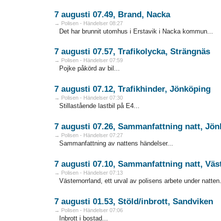
7 augusti 07.49, Brand, Nacka
→ Polisen - Händelser 08:27
Det har brunnit utomhus i Erstavik i Nacka kommun...
7 augusti 07.57, Trafikolycka, Strängnäs
→ Polisen - Händelser 07:59
Pojke påkörd av bil...
7 augusti 07.12, Trafikhinder, Jönköping
→ Polisen - Händelser 07:30
Stillastående lastbil på E4...
7 augusti 07.26, Sammanfattning natt, Jön
→ Polisen - Händelser 07:27
Sammanfattning av nattens händelser...
7 augusti 07.10, Sammanfattning natt, Väs
→ Polisen - Händelser 07:13
Västernorrland, ett urval av polisens arbete under natten.
7 augusti 01.53, Stöld/inbrott, Sandviken
→ Polisen - Händelser 07:06
Inbrott i bostad...