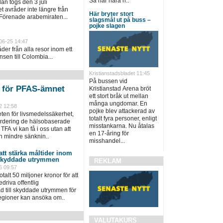
Så här nära h..
an togs den 3 juli
 avråder inte längre från
Här bryter stort
 Förenade arabemiraten...
slagsmål ut på buss –
pojke slagen
06-25 14:47
er från alla resor inom ett
sen till Colombia...
Kristianstadsbladet 11:45
På bussen vid
n för PFAS-ämnet
Kristianstad Arena bröt
ett stort bråk ut mellan
många ungdomar. En
2 12:58
pojke blev attackerad av
en för livsmedelssäkerhet,
totalt fyra personer, enligt
värdering de hälsobaserade
misstankarna. Nu åtalas
TFA vi kan få i oss utan att
en 17-åring för
n mindre sänknin..
misshandel...
 att stärka måltider inom
 skyddade utrymmen
REKLAM
6 09:57
talt 50 miljoner kronor för att
driva offentlig
 till skyddade utrymmen för
regioner kan ansöka om..
VALUTAKURS