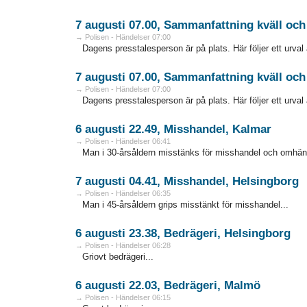
7 augusti 07.00, Sammanfattning kväll och 
→ Polisen - Händelser 07:00
Dagens presstalesperson är på plats. Här följer ett urval
7 augusti 07.00, Sammanfattning kväll och 
→ Polisen - Händelser 07:00
Dagens presstalesperson är på plats. Här följer ett urval
6 augusti 22.49, Misshandel, Kalmar
→ Polisen - Händelser 06:41
Man i 30-årsåldern misstänks för misshandel och omhänd
7 augusti 04.41, Misshandel, Helsingborg
→ Polisen - Händelser 06:35
Man i 45-årsåldern grips misstänkt för misshandel...
6 augusti 23.38, Bedrägeri, Helsingborg
→ Polisen - Händelser 06:28
Griovt bedrägeri...
6 augusti 22.03, Bedrägeri, Malmö
→ Polisen - Händelser 06:15