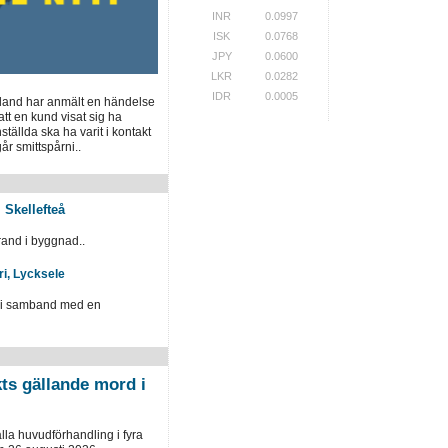
INR
0.0997
ISK
0.0768
JPY
0.0600
LKR
0.0282
IDR
0.0005
tland har anmält en händelse
 att en kund visat sig ha
tällda ska ha varit i kontakt
r smittspårni..
 Skellefteå
and i byggnad..
ri, Lycksele
d i samband med en
kts gällande mord i
ålla huvudförhandling i fyra