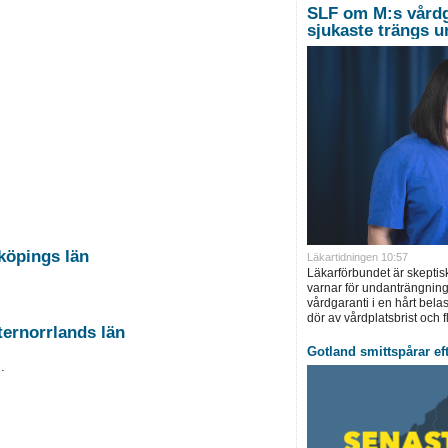
SLF om M:s vårdga
sjukaste trängs 
köpings län
Läkartidningen 10:57
Läkarförbundet är skeptiskt
varnar för undanträngnings
vårdgaranti i en hårt bela
dör av vårdplatsbrist och fl
ternorrlands län
Gotland smittspårar eft
.