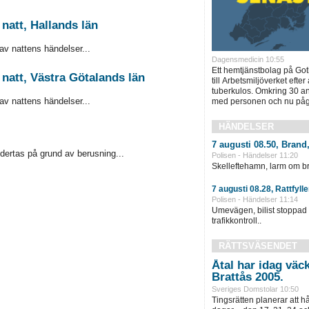
natt, Hallands län
 av nattens händelser...
Dagensmedicin 10:55
Ett hemtjänstbolag på Go
natt, Västra Götalands län
till Arbetsmiljöverket efter
tuberkulos. Omkring 30 ans
 av nattens händelser...
med personen och nu pågå
HÄNDELSER
7 augusti 08.50, Brand,
ertas på grund av berusning...
Polisen - Händelser 11:20
Skelleftehamn, larm om br
7 augusti 08.28, Rattfylle
Polisen - Händelser 11:14
Umevägen, bilist stoppa
trafikkontroll..
RÄTTSVÄSENDET
Åtal har idag väc
Brattås 2005.
Sveriges Domstolar 10:50
Tingsrätten planerar att h