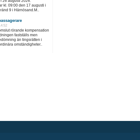
h 26 augusti 2026.
 kl. 09:00 den 17 augusti i
gränd 9 i Härnösand.M..
assagerare
14:52
domslut rörande kompensation
dningen fastställs men
dömning än tingsrätten i
ordinära omständigheter..