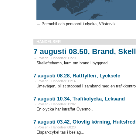
→ Permobil och personbil i olycka, Västervik...
HÄNDELSER
7 augusti 08.50, Brand, Skell
→ Polisen - Händelser 11:20
Skelleftehamn, larm om brand i byggnad..
7 augusti 08.28, Rattfylleri, Lycksele
→ Polisen - Händelser 11:14
Umevägen, bilist stoppad i samband med en trafikkontrol
7 augusti 10.34, Trafikolycka, Leksand
→ Polisen - Händelser 11:02
En olycka har inträffat Övermo..
7 augusti 03.42, Olovlig körning, Hultsfred
→ Polisen - Händelser 08:28
Elsparkcykel tas i beslag...