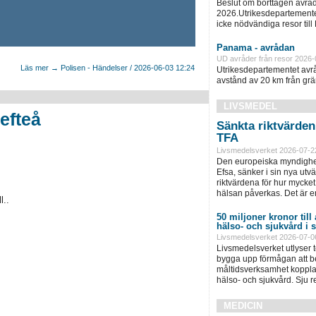
Beslut om borttagen avråd
2026.Utrikesdepartementet
icke nödvändiga resor till
Panama - avrådan
UD avråder från resor 2026-
Läs mer → Polisen - Händelser / 2026-06-03 12:24
Utrikesdepartementet avråd
avstånd av 20 km från grän
LIVSMEDEL
efteå
Sänkta riktvärde
TFA
Livsmedelsverket 2026-07-2
Den europeiska myndighet
Efsa, sänker i sin nya ut
riktvärdena för hur mycket 
hälsan påverkas. Det är e
l..
50 miljoner kronor till
hälso- och sjukvård i
Livsmedelsverket 2026-07-0
Livsmedelsverket utlyser to
bygga upp förmågan att be
måltidsverksamhet kopplad
hälso- och sjukvård. Sju 
MEDICIN