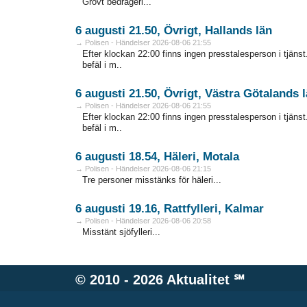
Grovt bedrägeri...
6 augusti 21.50, Övrigt, Hallands län
→ Polisen - Händelser 2026-08-06 21:55
Efter klockan 22:00 finns ingen presstalesperson i tjän
befäl i m..
6 augusti 21.50, Övrigt, Västra Götalands 
→ Polisen - Händelser 2026-08-06 21:55
Efter klockan 22:00 finns ingen presstalesperson i tjän
befäl i m..
6 augusti 18.54, Häleri, Motala
→ Polisen - Händelser 2026-08-06 21:15
Tre personer misstänks för häleri...
6 augusti 19.16, Rattfylleri, Kalmar
→ Polisen - Händelser 2026-08-06 20:58
Misstänt sjöfylleri...
© 2010 - 2026
Aktualitet
℠