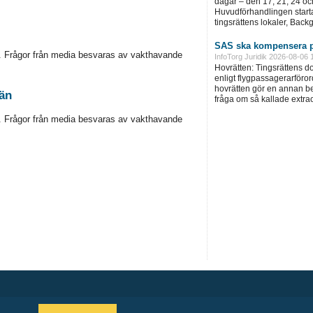
dagar – den 17, 21, 24 oc
Huvudförhandlingen startar
tingsrättens lokaler, Back
SAS ska kompensera p
st. Frågor från media besvaras av vakthavande
InfoTorg Juridik 2026-08-06 
Hovrätten: Tingsrättens 
enligt flygpassagerarföror
hovrätten gör en annan be
län
fråga om så kallade extra
st. Frågor från media besvaras av vakthavande