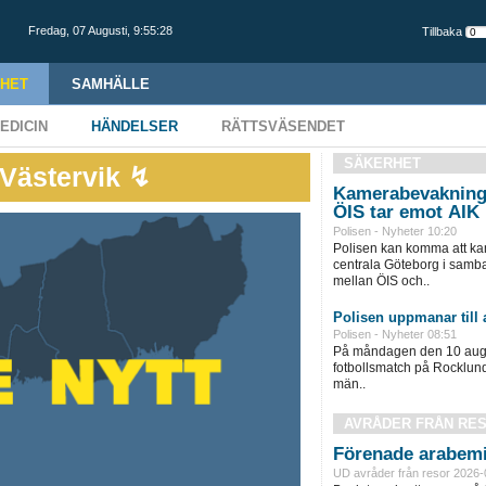
Fredag,
07 Augusti
,
9:55:29
Tillbaka
HET
SAMHÄLLE
EDICIN
HÄNDELSER
RÄTTSVÄSENDET
SÄKERHET
 Västervik ↯
Kamerabevakning
ÖIS tar emot AIK
Polisen - Nyheter 10:20
Polisen kan komma att ka
centrala Göteborg i samb
mellan ÖIS och..
Polisen uppmanar till
Polisen - Nyheter 08:51
På måndagen den 10 augus
fotbollsmatch på Rocklund
män..
AVRÅDER FRÅN RE
Förenade arabemi
UD avråder från resor 2026-