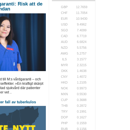
ranti: Risk att de
GBP
12.7659
undan
CHF
11.7054
EUR
10.9430
USD
9.4962
SGD
7.4099
CAD
6.7719
AUD
6.6824
NZD
5.5756
AWG
5.2757
ILS
3.1577
MYR
2.3215
DKK
1.4638
CNY
1.4072
 till M:s vårdgaranti – och
HKD
1.2105
effekter. »En kraftigt skärpt
stad sjukvård där patienter
NOK
0.9973
er vet ..
MXN
0.5530
CUP
0.3688
er fall av tuberkulos
THB
0.2872
TRY
0.1991
DOP
0.1627
PHP
0.1559
RUB
0.1156