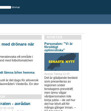
timmar
NYHETER
 med drönare när
Personalen: ”Vi är
försiktigt
optimistiska”
merabevaka ett område i
and med fotbollsmatchen
 att lämna bilen hemma
Avesta Tidning 11:45
Det är glädjande besked
ti är det dags för allsvensk
som presenteras av
aområdet i Västerås. En stor
regionen under
torsdagens pressträff,
men ännu vågar
vårdpersonalen inte
SOR
börja jubla – de vet hur
raten - avrådan
det har blivit allt för
många gånger innan. –
07-03 12:00