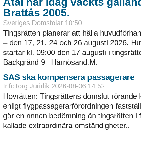
Åtal har idag väckts gällan
Brattås 2005.
Sveriges Domstolar 10:50
Tingsrätten planerar att hålla huvudförhan
– den 17, 21, 24 och 26 augusti 2026. H
startar kl. 09:00 den 17 augusti i tingsrätt
Backgränd 9 i Härnösand.M..
SAS ska kompensera passagerare
InfoTorg Juridik 2026-08-06 14:52
Hovrätten: Tingsrättens domslut rörande
enligt flygpassagerarförordningen faststä
gör en annan bedömning än tingsrätten i 
kallade extraordinära omständigheter..