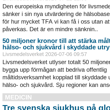
Den europeiska myndigheten för livsmede
sänker i sin nya utvärdering de hälsobase
för hur mycket TFA vi kan få i oss utan at
påverkas. Det är en mindre sänknin..
50 miljoner kronor till att stärka må
hälso- och sjukvård i skyddade ut
Livsmedelsverket 2026-07-06 09:57
Livsmedelsverket utlyser totalt 50 miljoner
bygga upp förmågan att bedriva offentlig
måltidsverksamhet kopplad till skyddade
hälso- och sjukvård. Sju regioner kan an
MEDICIN
Tre svenska sjukhus på glob