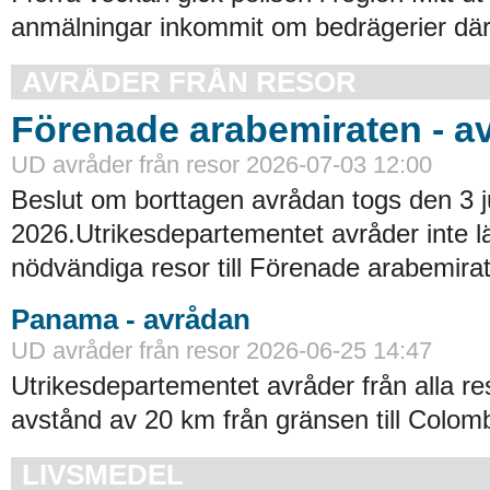
anmälningar inkommit om bedrägerier där
AVRÅDER FRÅN RESOR
Förenade arabemiraten - a
UD avråder från resor 2026-07-03 12:00
Beslut om borttagen avrådan togs den 3 ju
2026.Utrikesdepartementet avråder inte lä
nödvändiga resor till Förenade arabemirat
Panama - avrådan
UD avråder från resor 2026-06-25 14:47
Utrikesdepartementet avråder från alla re
avstånd av 20 km från gränsen till Colomb
LIVSMEDEL