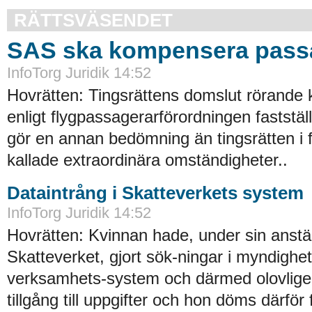
RÄTTSVÄSENDET
SAS ska kompensera pass
InfoTorg Juridik 14:52
Hovrätten: Tingsrättens domslut rörande
enligt flygpassagerarförordningen faststä
gör en annan bedömning än tingsrätten i 
kallade extraordinära omständigheter..
Dataintrång i Skatteverkets system
InfoTorg Juridik 14:52
Hovrätten: Kvinnan hade, under sin anstäl
Skatteverket, gjort sök-ningar i myndighe
verksamhets-system och därmed olovligen
tillgång till uppgifter och hon döms därför 