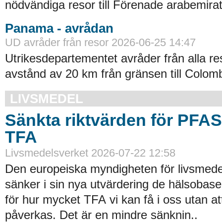
nödvändiga resor till Förenade arabemirat
Panama - avrådan
UD avråder från resor 2026-06-25 14:47
Utrikesdepartementet avråder från alla re
avstånd av 20 km från gränsen till Colomb
LIVSMEDEL
Sänkta riktvärden för PFA
TFA
Livsmedelsverket 2026-07-22 12:58
Den europeiska myndigheten för livsmede
sänker i sin nya utvärdering de hälsobase
för hur mycket TFA vi kan få i oss utan at
påverkas. Det är en mindre sänknin..