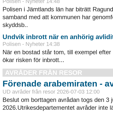
Polisen - Nyheter 14:48
Polisen i Jämtlands län har biträtt Ragu
samband med att kommunen har genomfört
skyddsb..
Undvik inbrott när en anhörig avlidi
Polisen - Nyheter 14:38
När en bostad står tom, till exempel efter 
ökar risken för inbrott...
AVRÅDER FRÅN RESOR
Förenade arabemiraten - a
UD avråder från resor 2026-07-03 12:00
Beslut om borttagen avrådan togs den 3 ju
2026.Utrikesdepartementet avråder inte lä