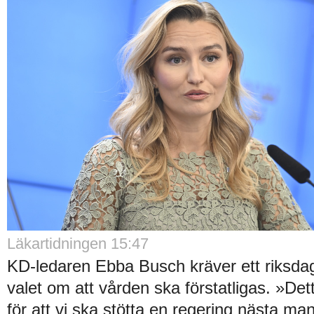
Läkartidningen 15:47
KD-ledaren Ebba Busch kräver ett riksdag
valet om att vården ska förstatligas. »De
för att vi ska stötta en regering nästa ma