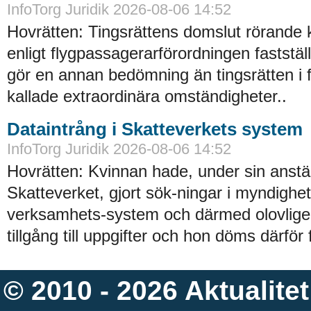
InfoTorg Juridik 2026-08-06 14:52
Hovrätten: Tingsrättens domslut rörande
enligt flygpassagerarförordningen faststä
gör en annan bedömning än tingsrätten i 
kallade extraordinära omständigheter..
Dataintrång i Skatteverkets system
InfoTorg Juridik 2026-08-06 14:52
Hovrätten: Kvinnan hade, under sin anstäl
Skatteverket, gjort sök-ningar i myndighe
verksamhets-system och därmed olovligen
tillgång till uppgifter och hon döms därför 
© 2010 - 2026
Aktualitet