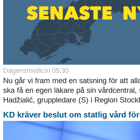
Dagensmedicin 05:30
Nu går vi fram med en satsning för att al
ska få en egen läkare på sin vårdcentral, 
Hadžialić, gruppledare (S) i Region Stock
KD kräver beslut om statlig vård fö