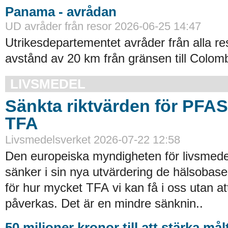
Panama - avrådan
UD avråder från resor 2026-06-25 14:47
Utrikesdepartementet avråder från alla re
avstånd av 20 km från gränsen till Colomb
LIVSMEDEL
Sänkta riktvärden för PFA
TFA
Livsmedelsverket 2026-07-22 12:58
Den europeiska myndigheten för livsmede
sänker i sin nya utvärdering de hälsobase
för hur mycket TFA vi kan få i oss utan at
påverkas. Det är en mindre sänknin..
50 miljoner kronor till att stärka må