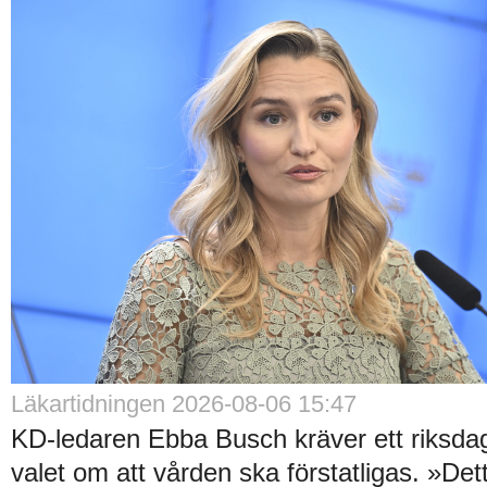
Läkartidningen 2026-08-06 15:47
KD-ledaren Ebba Busch kräver ett riksdag
valet om att vården ska förstatligas. »De