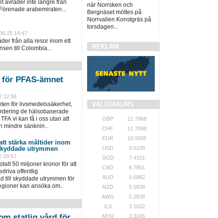
 avråder inte längre från
när Norrsken och
 Förenade arabemiraten...
Bergnäset möttes på
Norrvallen Konstgräs på
torsdagen...
06-25 14:47
er från alla resor inom ett
REKLAM
sen till Colombia...
n för PFAS-ämnet
2 12:58
VALUTAKURS
en för livsmedelssäkerhet,
värdering de hälsobaserade
TFA vi kan få i oss utan att
GBP
12.7968
n mindre sänknin..
CHF
11.7086
EUR
10.9595
 att stärka måltider inom
USD
9.5109
 skyddade utrymmen
6 09:57
SGD
7.4101
talt 50 miljoner kronor för att
CAD
6.7861
driva offentlig
AUD
6.6882
 till skyddade utrymmen för
regioner kan ansöka om..
NZD
5.5838
AWG
5.2838
ILS
3.1622
om statlig vård för
MYR
2.3245