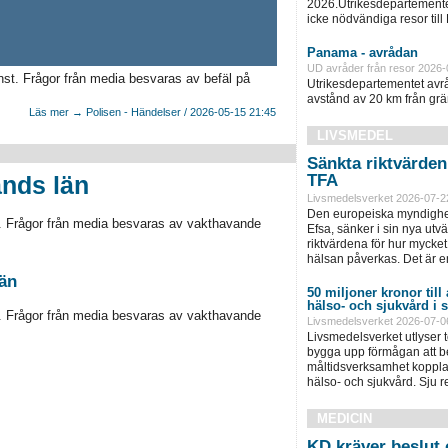
2026.Utrikesdepartementet
icke nödvändiga resor till
Panama - avrådan
UD avråder från resor 2026-
nst. Frågor från media besvaras av befäl på
Utrikesdepartementet avråd
avstånd av 20 km från grän
Läs mer → Polisen - Händelser / 2026-05-15 21:45
LIVSMEDEL
Sänkta riktvärde
ands län
TFA
Livsmedelsverket 2026-07-2
Den europeiska myndighet
st. Frågor från media besvaras av vakthavande
Efsa, sänker i sin nya ut
riktvärdena för hur mycket 
hälsan påverkas. Det är e
län
50 miljoner kronor till
hälso- och sjukvård i
st. Frågor från media besvaras av vakthavande
Livsmedelsverket 2026-07-0
Livsmedelsverket utlyser to
bygga upp förmågan att be
måltidsverksamhet kopplad
hälso- och sjukvård. Sju 
MEDICIN
KD kräver beslut 