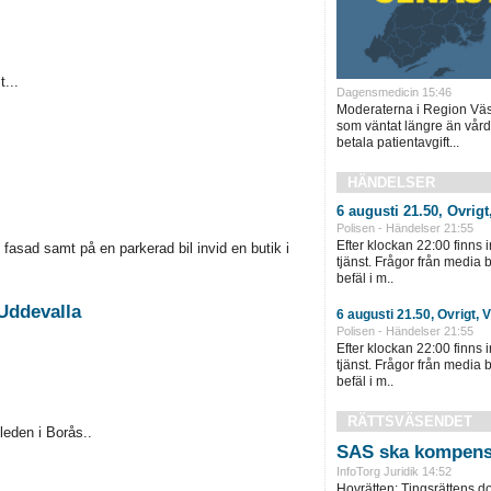
...
Dagensmedicin 15:46
Moderaterna i Region Väst
som väntat längre än vård
betala patientavgift...
HÄNDELSER
6 augusti 21.50, Övrigt
Polisen - Händelser 21:55
Efter klockan 22:00 finns 
asad samt på en parkerad bil invid en butik i
tjänst. Frågor från media
befäl i m..
 Uddevalla
6 augusti 21.50, Övrigt, 
Polisen - Händelser 21:55
Efter klockan 22:00 finns 
tjänst. Frågor från media
befäl i m..
RÄTTSVÄSENDET
eden i Borås..
SAS ska kompens
InfoTorg Juridik 14:52
Hovrätten: Tingsrättens 