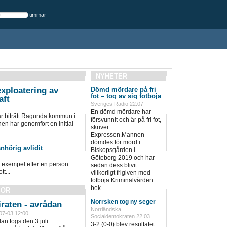
timmar
NYHETER
xploatering av
Dömd mördare på fri
fot – tog av sig fotboja
aft
Sveriges Radio 22:07
En dömd mördare har
ar biträtt Ragunda kommun i
försvunnit och är på fri fot,
 har genomfört en initial
skriver
Expressen.Mannen
dömdes för mord i
nhörig avlidit
Biskopsgården i
Göteborg 2019 och har
ll exempel efter en person
sedan dess blivit
tt...
villkorligt frigiven med
fotboja.Kriminalvården
bek..
SOR
Norrsken tog ny seger
raten - avrådan
Norrländska
07-03 12:00
Socialdemokraten 22:03
an togs den 3 juli
3-2 (0-0) blev resultatet