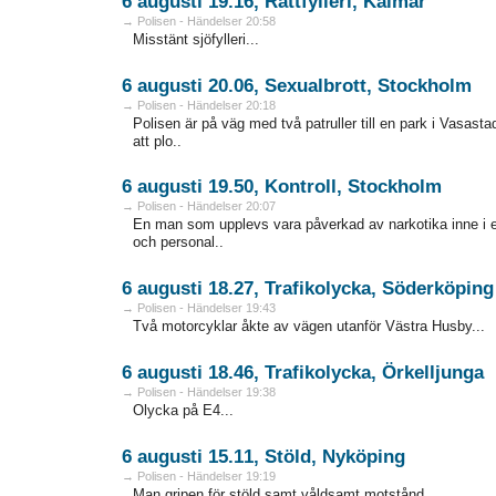
6 augusti 19.16, Rattfylleri, Kalmar
→ Polisen - Händelser 20:58
Misstänt sjöfylleri...
6 augusti 20.06, Sexualbrott, Stockholm
→ Polisen - Händelser 20:18
Polisen är på väg med två patruller till en park i Vasas
att plo..
6 augusti 19.50, Kontroll, Stockholm
→ Polisen - Händelser 20:07
En man som upplevs vara påverkad av narkotika inne i 
och personal..
6 augusti 18.27, Trafikolycka, Söderköping
→ Polisen - Händelser 19:43
Två motorcyklar åkte av vägen utanför Västra Husby...
6 augusti 18.46, Trafikolycka, Örkelljunga
→ Polisen - Händelser 19:38
Olycka på E4...
6 augusti 15.11, Stöld, Nyköping
→ Polisen - Händelser 19:19
Man gripen för stöld samt våldsamt motstånd...