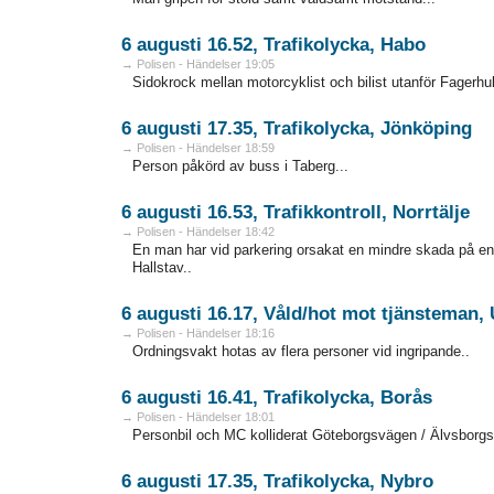
6 augusti 16.52, Trafikolycka, Habo
→ Polisen - Händelser 19:05
Sidokrock mellan motorcyklist och bilist utanför Fagerhult
6 augusti 17.35, Trafikolycka, Jönköping
→ Polisen - Händelser 18:59
Person påkörd av buss i Taberg...
6 augusti 16.53, Trafikkontroll, Norrtälje
→ Polisen - Händelser 18:42
En man har vid parkering orsakat en mindre skada på en f
Hallstav..
6 augusti 16.17, Våld/hot mot tjänsteman,
→ Polisen - Händelser 18:16
Ordningsvakt hotas av flera personer vid ingripande..
6 augusti 16.41, Trafikolycka, Borås
→ Polisen - Händelser 18:01
Personbil och MC kolliderat Göteborgsvägen / Älvsborgsl
6 augusti 17.35, Trafikolycka, Nybro