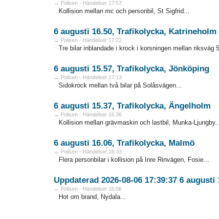
→ Polisen - Händelser 17:57
Kollision mellan mc och personbil, St Sigfrid...
6 augusti 16.50, Trafikolycka, Katrineholm
→ Polisen - Händelser 17:22
Tre bilar inblandade i krock i korsningen mellan riksväg 
6 augusti 15.57, Trafikolycka, Jönköping
→ Polisen - Händelser 17:13
Sidokrock mellan två bilar på Solåsvägen...
6 augusti 15.37, Trafikolycka, Ängelholm
→ Polisen - Händelser 16:36
Kollision mellan grävmaskin och lastbil, Munka-Ljungby..
6 augusti 16.06, Trafikolycka, Malmö
→ Polisen - Händelser 16:33
Flera personbilar i kollision på Inre Rinvägen, Fosie...
Uppdaterad 2026-08-06 17:39:37 6 augusti
→ Polisen - Händelser 16:06
Hot om brand, Nydala...