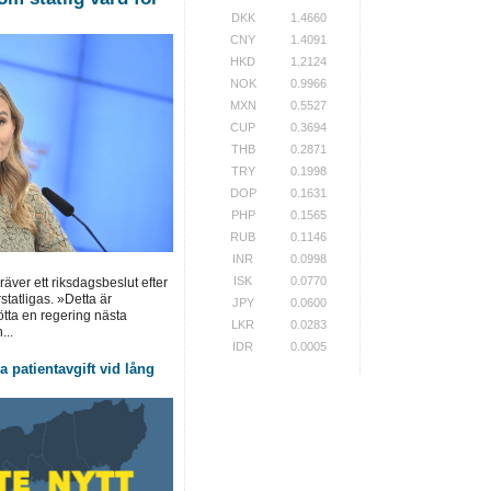
DKK
1.4660
CNY
1.4091
HKD
1.2124
NOK
0.9966
MXN
0.5527
CUP
0.3694
THB
0.2871
TRY
0.1998
DOP
0.1631
PHP
0.1565
RUB
0.1146
INR
0.0998
ISK
0.0770
ver ett riksdagsbeslut efter
statligas. »Detta är
JPY
0.0600
tötta en regering nästa
LKR
0.0283
...
IDR
0.0005
 patientavgift vid lång