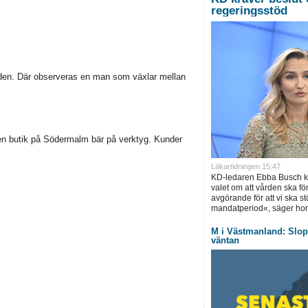
regeringsstöd
taden. Där observeras en man som växlar mellan
en butik på Södermalm bär på verktyg. Kunder
Läkartidningen 15:47
KD-ledaren Ebba Busch krä
valet om att vården ska för
avgörande för att vi ska s
mandatperiod«, säger hon
M i Västmanland: Slopa
väntan