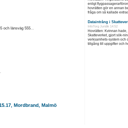
enligt flygpassagerarföror
hovrätten gör en annan be
fråga om så kallade extra
Dataintrång i Skatteve
InfoTorg Juridik 14:52
55 och länsväg 555...
Hovrätten: Kvinnan hade, 
Skatteverket, gjort sök-ni
verksamhets-system och d
tillgång till uppgifter och 
.
 15.17, Mordbrand, Malmö