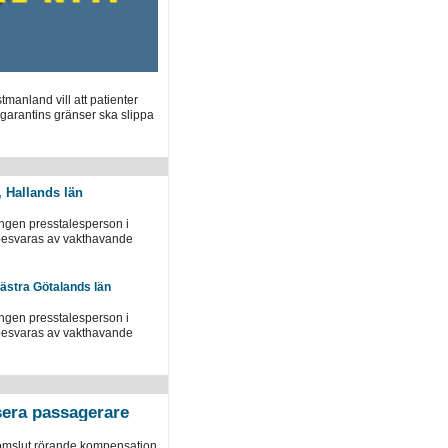
manland vill att patienter
garantins gränser ska slippa
, Hallands län
ingen presstalesperson i
 besvaras av vakthavande
Västra Götalands län
ingen presstalesperson i
 besvaras av vakthavande
era passagerare
domslut rörande kompensation