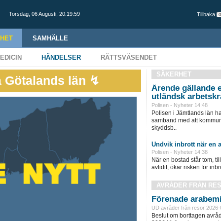
Torsdag,
06 Augusti
,
20:20:00
Tillbaka
HET
SAMHÄLLE
EDICIN
HÄNDELSER
RÄTTSVÄSENDET
SÄKERHET
a Götalands län ↯
Ärende gällande e
utländsk arbetskr
Polisen - Nyheter 14:48
Polisen i Jämtlands län h
samband med att kommunen
skyddsb..
Undvik inbrott när en a
Polisen - Nyheter 14:38
När en bostad står tom, ti
avlidit, ökar risken för inbro
AVRÅDER FRÅN RE
Förenade arabemi
UD avråder från resor 2026-
Beslut om borttagen avråd