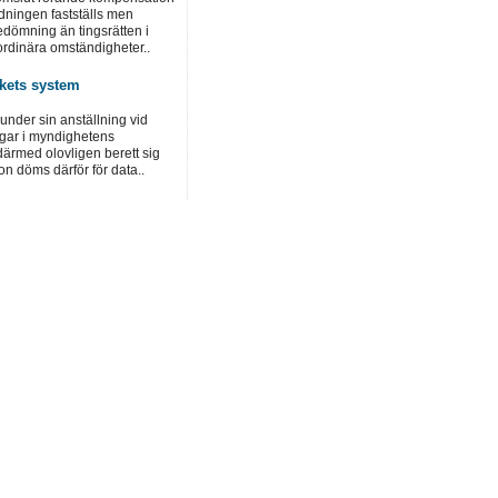
dningen fastställs men
dömning än tingsrätten i
ordinära omständigheter..
rkets system
under sin anställning vid
ngar i myndighetens
ärmed olovligen berett sig
hon döms därför för data..