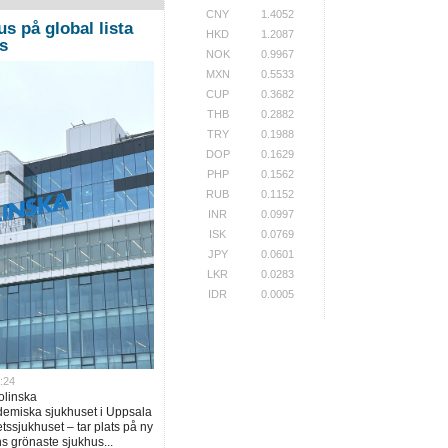
CNY
1.4052
s på global lista
HKD
1.2087
s
NOK
0.9967
MXN
0.5533
CUP
0.3682
THB
0.2882
TRY
0.1988
DOP
0.1629
PHP
0.1562
RUB
0.1152
INR
0.0997
ISK
0.0769
JPY
0.0601
LKR
0.0283
IDR
0.0005
:24
olinska
ademiska sjukhuset i Uppsala
tssjukhuset – tar plats på ny
s grönaste sjukhus...