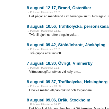
8 augusti 12.17, Brand, Österåker
→ Polisen - Händelser 12:31
Det pågår en markbrand i ett terrängavsnitt i Roslags-Kull
8 augusti 10.56, Trafikolycka, personskad
→ Polisen - Händelser 12:31
Två till sjukhus efter singelolycka...
8 augusti 09.42, Stöld/inbrott, Jönköping
→ Polisen - Händelser 12:01
Två gripna efter inbrott...
7 augusti 18.30, Övrigt, Vimmerby
→ Polisen - Händelser 11:17
Vittnesuppgifter sökes vid rally-sm...
8 augusti 09.37, Trafikolycka, Helsingborg
→ Polisen - Händelser 09:58
Olycka mellan elsparkcyklist och fotgängare...
8 augusti 09.06, Bråk, Stockholm
→ Polisen - Händelser 09:17
Det hörs ljud från en lägenhet på Södermalm. Misstanke 