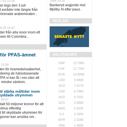
Jnytt 18:30
7-03 12:00
Bankeryd avgjorde mot
n togs den 3 juli
Mjölby AI efter paus..
avråder inte längre från
 Förenade arabemiraten...
REKLAM
6-25 14:47
er från alla resor inom ett
en till Colombia...
 för PFAS-ämnet
VALUTAKURS
GBP
12.7905
 12:58
CHF
11.7334
n för livsmedelssäkerhet,
ärdering de hälsobaserade
EUR
10.9598
FA vi kan få i oss utan att
USD
9.4808
 mindre sänknin..
SGD
7.4179
att stärka måltider inom
CAD
6.7960
 skyddade utrymmen
AUD
6.7001
 09:57
NZD
5.5880
alt 50 miljoner kronor för att
riva offentlig
AWG
5.2635
 till skyddade utrymmen för
ILS
3.1604
egioner kan ansöka om..
MYR
2.3180
DKK
1.4658