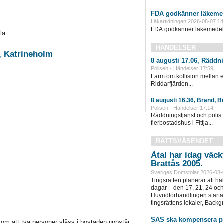
FDA godkänner läkemed
Läkartidningen 2026-08-07 14
FDA godkänner läkemedel 
a...
HÄNDELSER
a, Katrineholm
8 augusti 17.06, Räddn
Polisen - Händelser 17:59
Larm om kollision mellan e
Riddarfjärden...
8 augusti 16.36, Brand, B
Polisen - Händelser 17:14
Räddningstjänst och polis l
flerbostadshus i Fittja...
RÄTTSVÄSENDET
Åtal har idag väck
Brattås 2005.
Sveriges Domstolar 2026-08-
Tingsrätten planerar att hå
dagar – den 17, 21, 24 och
Huvudförhandlingen startar
tingsrättens lokaler, Back
SAS ska kompensera p
om att två personer slåss i bostaden uppstår...