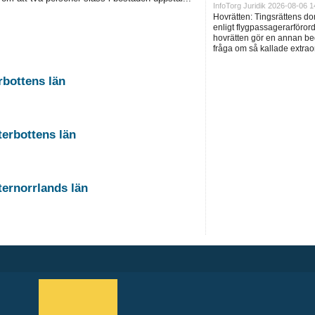
InfoTorg Juridik 2026-08-06 1
Hovrätten: Tingsrättens d
enligt flygpassagerarföror
hovrätten gör en annan be
fråga om så kallade extrao
rbottens län
terbottens län
ternorrlands län