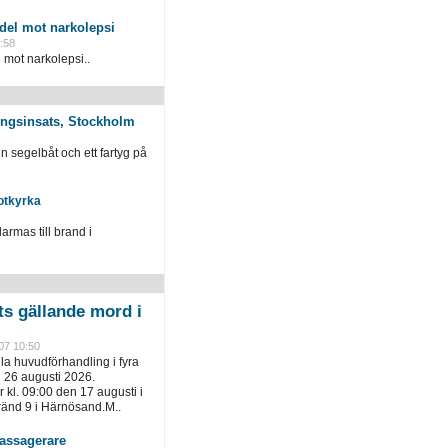
el mot narkolepsi
:58
mot narkolepsi..
ingsinsats, Stockholm
n segelbåt och ett fartyg på
otkyrka
armas till brand i
ts gällande mord i
07 10:50
lla huvudförhandling i fyra
 26 augusti 2026.
 kl. 09:00 den 17 augusti i
gränd 9 i Härnösand.M..
assagerare