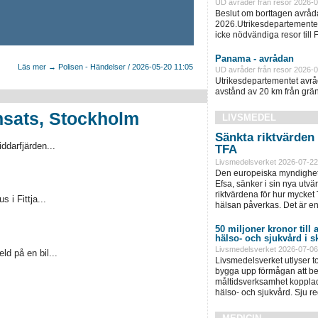
UD avråder från resor 2026-0
Beslut om borttagen avråda
2026.Utrikesdepartementet 
icke nödvändiga resor till
Panama - avrådan
Läs mer → Polisen - Händelser / 2026-05-20 11:05
UD avråder från resor 2026-0
Utrikesdepartementet avråd
avstånd av 20 km från gräns
nsats, Stockholm
LIVSMEDEL
Sänkta riktvärden
ddarfjärden...
TFA
Livsmedelsverket 2026-07-22
Den europeiska myndighete
Efsa, sänker i sin nya utv
riktvärdena för hur mycket T
 i Fittja...
hälsan påverkas. Det är en
50 miljoner kronor till 
hälso- och sjukvård i
Livsmedelsverket 2026-07-06
ld på en bil...
Livsmedelsverket utlyser tot
bygga upp förmågan att bed
måltidsverksamhet kopplad
hälso- och sjukvård. Sju r