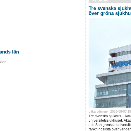
MEDICIN
Tre svenska sjukhu
över gröna sjukhu
lands län
ler...
Läkartidningen 2026-08-07 15
Tre svenska sjukhus – Kar
universitetssjukhuset, Ak
och Sahlgrenska universite
rankningslista över världen