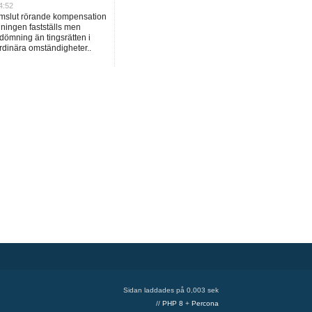
4:52
omslut rörande kompensation
dningen fastställs men
dömning än tingsrätten i
rdinära omständigheter..
Sidan laddades på 0,003 sek
//
PHP 8
+
Percona