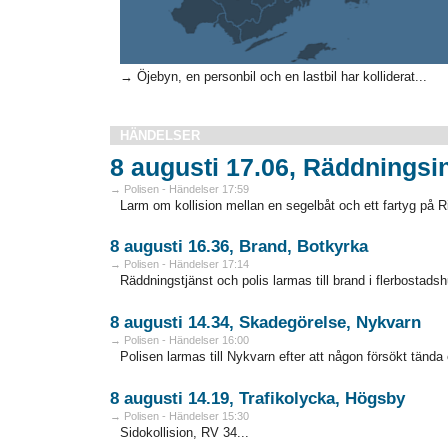
→ Öjebyn, en personbil och en lastbil har kolliderat...
HÄNDELSER
8 augusti 17.06, Räddningsi
→ Polisen - Händelser 17:59
Larm om kollision mellan en segelbåt och ett fartyg på Ri
8 augusti 16.36, Brand, Botkyrka
→ Polisen - Händelser 17:14
Räddningstjänst och polis larmas till brand i flerbostadshus
8 augusti 14.34, Skadegörelse, Nykvarn
→ Polisen - Händelser 16:00
Polisen larmas till Nykvarn efter att någon försökt tända e
8 augusti 14.19, Trafikolycka, Högsby
→ Polisen - Händelser 15:30
Sidokollision, RV 34...