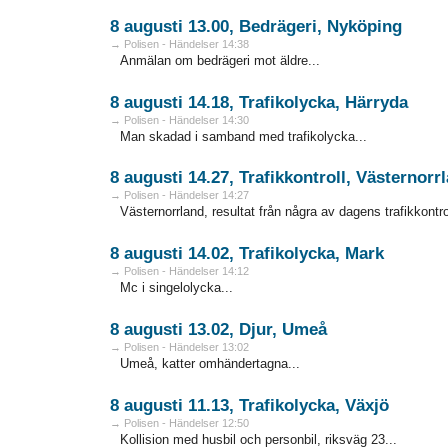
8 augusti 13.00, Bedrägeri, Nyköping
→ Polisen - Händelser 14:38
Anmälan om bedrägeri mot äldre...
8 augusti 14.18, Trafikolycka, Härryda
→ Polisen - Händelser 14:30
Man skadad i samband med trafikolycka...
8 augusti 14.27, Trafikkontroll, Västernorr
→ Polisen - Händelser 14:27
Västernorrland, resultat från några av dagens trafikkontrol
8 augusti 14.02, Trafikolycka, Mark
→ Polisen - Händelser 14:12
Mc i singelolycka...
8 augusti 13.02, Djur, Umeå
→ Polisen - Händelser 13:02
Umeå, katter omhändertagna...
8 augusti 11.13, Trafikolycka, Växjö
→ Polisen - Händelser 12:50
Kollision med husbil och personbil, riksväg 23...