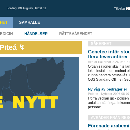
Lördag,
08 Augusti
,
16:31:12
Tillbaka
HET
SAMHÄLLE
EDICIN
HÄNDELSER
RÄTTSVÄSENDET
SÄKERHET
 Piteå ↯
Genetec inför stöd 
flera leverantörer
Aktuell Säkerhet 2026-08-07 
Organisationer ska inte lä
lokal installation, molnet el
kunna hantera offline-lås. 
OSS Standard Offline i Secu
Ny våg av bedrägerier
Polisen - Nyheter 2026-08-07
I förra veckan gick polisen i
antal anmälningar inkommi
persone..
AVRÅDER FRÅN RES
Förenade arabemir