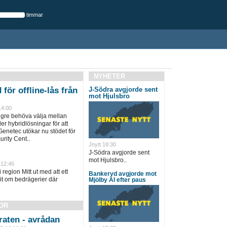
timmar
NYHETER
för offline-lås från
J-Södra avgjorde sent
mot Hjulsbro
14:00
ngre behöva välja mellan
ler hybridlösningar för att
Genetec utökar nu stödet för
rity Cent..
Jnytt 18:30
J-Södra avgjorde sent
mot Hjulsbro..
 12:46
 region Mitt ut med att ett
Bankeryd avgjorde mot
t om bedrägerier där
Mjölby AI efter paus
OR
aten - avrådan