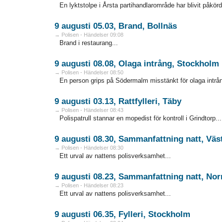
En lyktstolpe i Årsta partihandlarområde har blivit påkörd
9 augusti 05.03, Brand, Bollnäs
→ Polisen - Händelser 09:08
Brand i restaurang...
9 augusti 08.08, Olaga intrång, Stockholm
→ Polisen - Händelser 08:50
En person grips på Södermalm misstänkt för olaga intrån
9 augusti 03.13, Rattfylleri, Täby
→ Polisen - Händelser 08:43
Polispatrull stannar en mopedist för kontroll i Grindtorp...
9 augusti 08.30, Sammanfattning natt, Väs
→ Polisen - Händelser 08:30
Ett urval av nattens polisverksamhet...
9 augusti 08.23, Sammanfattning natt, Nor
→ Polisen - Händelser 08:23
Ett urval av nattens polisverksamhet...
9 augusti 06.35, Fylleri, Stockholm