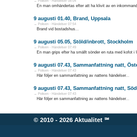
→ Polisen - Händelser 08:04
En man omhändertas efter att ha klivit av en inkommand
9 augusti 01.40, Brand, Uppsala
→ Polisen - Händelser 07:54
Brand vid bostadshus...
9 augusti 05.05, Stöld/inbrott, Stockholm
→ Polisen - Händelser 07:49
En man grips efter ha smällt sönder en ruta med kofot i 
9 augusti 07.43, Sammanfattning natt, Öst
→ Polisen - Händelser 07:43
Här följer en sammanfattning av nattens händelser...
9 augusti 07.43, Sammanfattning natt, Sö
→ Polisen - Händelser 07:43
Här följer en sammanfattning av nattens händelser...
© 2010 - 2026
Aktualitet
℠