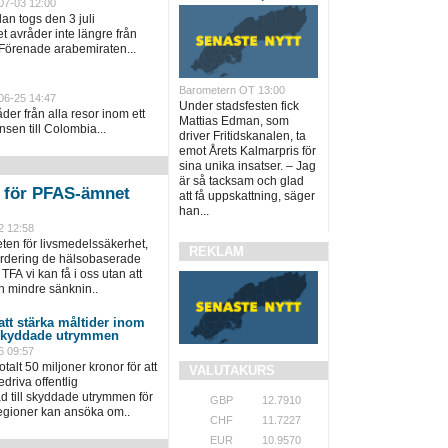
07-03 12:00
an togs den 3 juli
 avråder inte längre från
 Förenade arabemiraten...
Barometern OT 13:00
06-25 14:47
Under stadsfesten fick
er från alla resor inom ett
Mattias Edman, som
sen till Colombia...
driver Fritidskanalen, ta
emot Årets Kalmarpris för
sina unika insatser. – Jag
är så tacksam och glad
n för PFAS-ämnet
att få uppskattning, säger
han...
2 12:58
en för livsmedelssäkerhet,
REKLAM
värdering de hälsobaserade
TFA vi kan få i oss utan att
n mindre sänknin..
 att stärka måltider inom
 skyddade utrymmen
6 09:57
talt 50 miljoner kronor för att
VALUTAKURS
driva offentlig
 till skyddade utrymmen för
GBP
12.7910
regioner kan ansöka om..
CHF
11.7227
EUR
10.9570