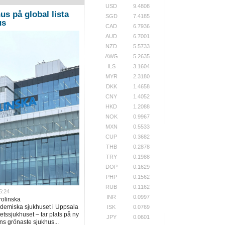
USD
9.4808
us på global lista
SGD
7.4185
us
CAD
6.7936
AUD
6.7001
NZD
5.5733
AWG
5.2635
ILS
3.1604
MYR
2.3180
DKK
1.4658
CNY
1.4052
HKD
1.2088
NOK
0.9967
MXN
0.5533
CUP
0.3682
THB
0.2878
TRY
0.1988
DOP
0.1629
PHP
0.1562
RUB
0.1162
5:24
INR
0.0997
rolinska
ademiska sjukhuset i Uppsala
ISK
0.0769
tssjukhuset – tar plats på ny
JPY
0.0601
ns grönaste sjukhus...