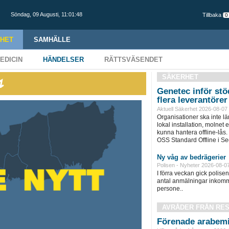
Söndag,
09 Augusti
,
11:01:49
Tillbaka
HET
SAMHÄLLE
EDICIN
HÄNDELSER
RÄTTSVÄSENDET
SÄKERHET
↯
Genetec inför stöd
flera leverantörer
Aktuell Säkerhet 2026-08-07
Organisationer ska inte l
lokal installation, molnet e
kunna hantera offline-lås.
OSS Standard Offline i Sec
Ny våg av bedrägerier
Polisen - Nyheter 2026-08-0
I förra veckan gick polisen 
antal anmälningar inkomm
persone..
AVRÅDER FRÅN RE
Förenade arabemi