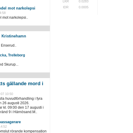
LKR
0.0283
IDR
0.0005
del mot narkolepsi
4:58
mot narkolepsi..
, Kristinehamn
i Enserud..
ycka, Trelleborg
ed Skurup...
kts gällande mord i
-07 10:50
ålla huvudförhandling i fyra
h 26 augusti 2026.
 kl. 09:00 den 17 augusti i
gränd 9 i Härnösand.M..
assagerare
14:52
domslut rörande kompensation