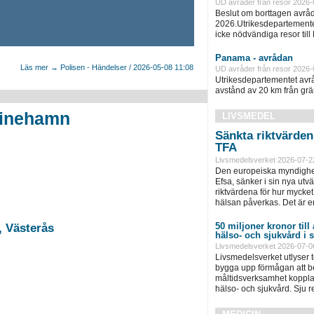
UD avråder från resor 2026-
Beslut om borttagen avråd
2026.Utrikesdepartementet
icke nödvändiga resor till
Panama - avrådan
Läs mer → Polisen - Händelser / 2026-05-08 11:08
UD avråder från resor 2026-
Utrikesdepartementet avråd
avstånd av 20 km från grän
stinehamn
LIVSMEDEL
Sänkta riktvärde
TFA
Livsmedelsverket 2026-07-2
Den europeiska myndighet
Efsa, sänker i sin nya ut
riktvärdena för hur mycket 
hälsan påverkas. Det är e
50 miljoner kronor till
, Västerås
hälso- och sjukvård i
Livsmedelsverket 2026-07-0
Livsmedelsverket utlyser to
bygga upp förmågan att be
måltidsverksamhet kopplad
hälso- och sjukvård. Sju 