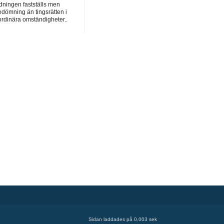
dningen fastställs men
dömning än tingsrätten i
ordinära omständigheter..
Sidan laddades på 0,003 sek