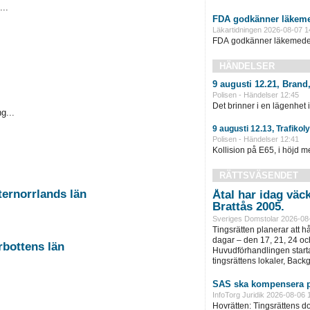
...
FDA godkänner läkeme
Läkartidningen 2026-08-07 1
FDA godkänner läkemedel 
HÄNDELSER
9 augusti 12.21, Brand
Polisen - Händelser 12:45
Det brinner i en lägenhet 
g...
9 augusti 12.13, Trafikol
Polisen - Händelser 12:41
Kollision på E65, i höjd m
RÄTTSVÄSENDET
ternorrlands län
Åtal har idag väc
Brattås 2005.
Sveriges Domstolar 2026-08
Tingsrätten planerar att h
dagar – den 17, 21, 24 oc
rbottens län
Huvudförhandlingen startar
tingsrättens lokaler, Back
SAS ska kompensera p
InfoTorg Juridik 2026-08-06 
Hovrätten: Tingsrättens 