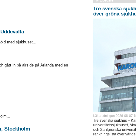
MEDICIN
Tre svenska sjukh
över gröna sjukh
 Uddevalla
 höjd med sjukhuset...
h gått in på airside på Arlanda med en
Läkartidningen 2026-08-07 1
olm...
Tre svenska sjukhus – Ka
universitetssjukhuset, Ak
ån, Stockholm
och Sahlgrenska universite
rankningslista över världe