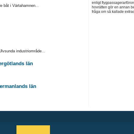
enligt flygpassagerarföror
e båt i Värtahamnen...
hovrätten gör en annan be
fråga om så kallade extra
Ulvsunda industriområde...
ergötlands län
dermanlands län