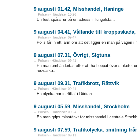
9 augusti 01.42, Misshandel, Haninge
→ Polisen - Händelser 10:26
En fest spårar ur på en adress i Tungelsta...
9 augusti 04.41, Vållande till kroppsskada,
→ Polisen - Händelser 09:47
Polis får in ett larm om att det ligger en man på vägen i
9 augusti 07.31, Övrigt, Sigtuna
→ Polisen - Händelser 09:41
En man omhändertas efter att ha hoppat över staketet oc
resväska...
9 augusti 09.31, Trafikbrott, Rättvik
→ Polisen - Händelser 09:41
En olycka har inträffat i Dådran..
9 augusti 05.59, Misshandel, Stockholm
→ Polisen - Händelser 09:24
En man grips misstänkt för misshandel i centrala Stockh
9 augusti 07.59, Trafikolycka, smitning fr
→ Polisen - Händelser 09:11