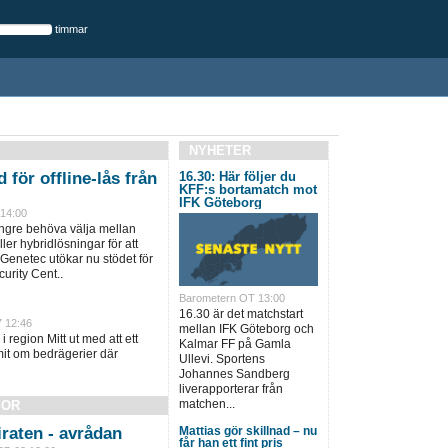
timmar
NYHETER
 för offline-lås från
16.30: Här följer du
KFF:s bortamatch mot
IFK Göteborg
 14:00
ängre behöva välja mellan
ller hybridlösningar för att
 Genetec utökar nu stödet för
urity Cent..
Barometern OT 13:00
16.30 är det matchstart
7 12:46
mellan IFK Göteborg och
i region Mitt ut med att ett
Kalmar FF på Gamla
it om bedrägerier där
Ullevi. Sportens
Johannes Sandberg
liverapporterar från
matchen...
SOR
Mattias gör skillnad – nu
raten - avrådan
får han ett fint pris