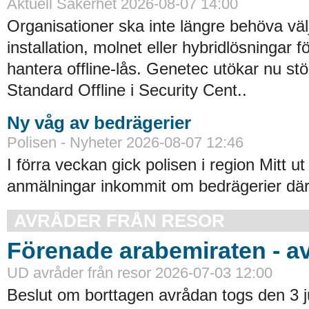
Aktuell Säkerhet 2026-08-07 14:00
Organisationer ska inte längre behöva väl
installation, molnet eller hybridlösningar f
hantera offline-lås. Genetec utökar nu st
Standard Offline i Security Cent..
Ny våg av bedrägerier
Polisen - Nyheter 2026-08-07 12:46
I förra veckan gick polisen i region Mitt ut
anmälningar inkommit om bedrägerier där
AVRÅDER FRÅN RESOR
Förenade arabemiraten - a
UD avråder från resor 2026-07-03 12:00
Beslut om borttagen avrådan togs den 3 ju