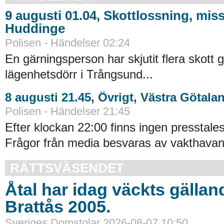
9 augusti 01.04, Skottlossning, miss
Huddinge
Polisen - Händelser 02:24
En gärningsperson har skjutit flera skott
lägenhetsdörr i Trångsund...
8 augusti 21.45, Övrigt, Västra Götala
Polisen - Händelser 21:45
Efter klockan 22:00 finns ingen presstales
Frågor från media besvaras av vakthavand
RÄTTSVÄSENDET
Åtal har idag väckts gällan
Brattås 2005.
Sveriges Domstolar 2026-08-07 10:50