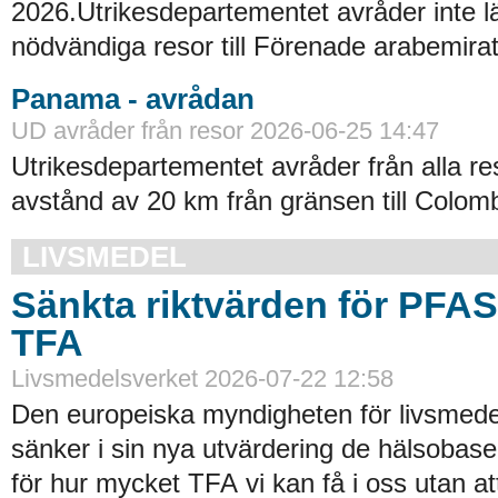
2026.Utrikesdepartementet avråder inte lä
nödvändiga resor till Förenade arabemirat
Panama - avrådan
UD avråder från resor 2026-06-25 14:47
Utrikesdepartementet avråder från alla re
avstånd av 20 km från gränsen till Colomb
LIVSMEDEL
Sänkta riktvärden för PFA
TFA
Livsmedelsverket 2026-07-22 12:58
Den europeiska myndigheten för livsmede
sänker i sin nya utvärdering de hälsobase
för hur mycket TFA vi kan få i oss utan at