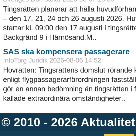
Tingsrätten planerar att hålla huvudförhan
– den 17, 21, 24 och 26 augusti 2026. H
startar kl. 09:00 den 17 augusti i tingsrätt
Backgränd 9 i Härnösand.M..
SAS ska kompensera passagerare
InfoTorg Juridik 2026-08-06 14:52
Hovrätten: Tingsrättens domslut rörande
enligt flygpassagerarförordningen faststä
gör en annan bedömning än tingsrätten i 
kallade extraordinära omständigheter..
© 2010 - 2026
Aktualitet