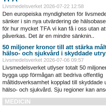
Livsmedelsverket 2026-07-22 12:58
Den europeiska myndigheten för livsmede
sänker i sin nya utvärdering de hälsobase
för hur mycket TFA vi kan få i oss utan at
påverkas. Det är en mindre sänknin..
50 miljoner kronor till att stärka må
hälso- och sjukvård i skyddade ut
Livsmedelsverket 2026-07-06 09:57
Livsmedelsverket utlyser totalt 50 miljoner
bygga upp förmågan att bedriva offentlig
måltidsverksamhet kopplad till skyddade
hälso- och sjukvård. Sju regioner kan an
MEDICIN