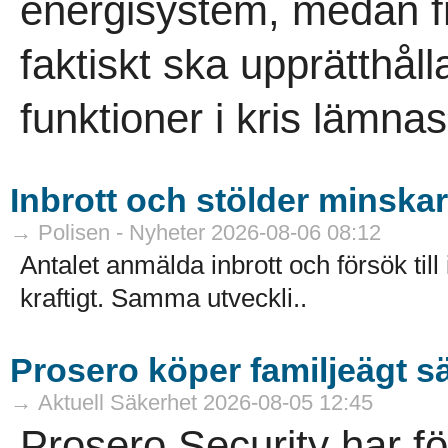
energisystem, medan 
faktiskt ska upprätthåll
funktioner i kris lämna
Inbrott och stölder minskar 
→ Polisen - Nyheter 2026-08-06 08:12
Antalet anmälda inbrott och försök till
kraftigt. Samma utveckli..
Prosero köper familjeägt s
→ Aktuell Säkerhet 2026-08-05 12:45
Prosero Security har f