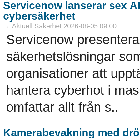
Servicenow lanserar sex A
cybersäkerhet
→ Aktuell Säkerhet 2026-08-05 09:00
Servicenow presenterar
säkerhetslösningar som
organisationer att uppt
hantera cyberhot i mas
omfattar allt från s..
Kamerabevakning med drö