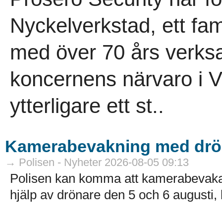
Nyckelverkstad, ett fam
med över 70 års verksa
koncernens närvaro i V
ytterligare ett st..
Kamerabevakning med drö
→ Polisen - Nyheter 2026-08-05 09:13
Polisen kan komma att kamerabevak
hjälp av drönare den 5 och 6 augusti, k