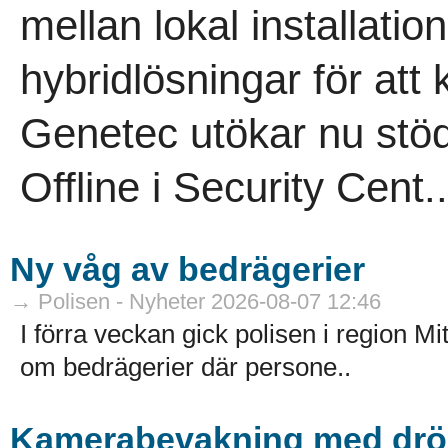
mellan lokal installation
hybridlösningar för att 
Genetec utökar nu stö
Offline i Security Cent..
Ny våg av bedrägerier
→ Polisen - Nyheter 2026-08-07 12:46
I förra veckan gick polisen i region M
om bedrägerier där persone..
Kamerabevakning med dröna