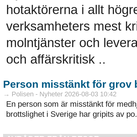
hotaktörerna i allt högr
verksamheters mest kri
molntjänster och leveran
och affärskritisk ..
Person misstänkt för grov b
→ Polisen - Nyheter 2026-08-03 10:42
En person som är misstänkt för medhj
brottslighet i Sverige har gripits av po.