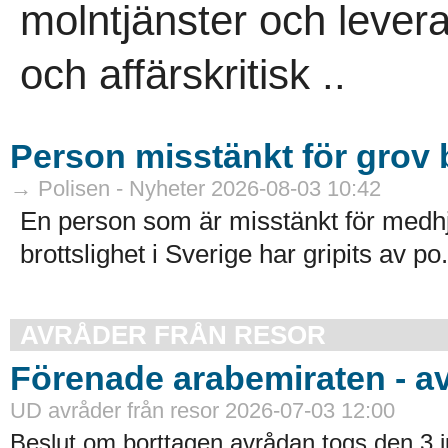
molntjänster och leveran
och affärskritisk ..
Person misstänkt för grov b
→ Polisen - Nyheter 2026-08-03 10:42
En person som är misstänkt för medhj
brottslighet i Sverige har gripits av po.
AVRÅDER FRÅN RESOR
Förenade arabemiraten - a
UD avråder från resor 2026-07-03 12:00
Beslut om borttagen avrådan togs den 3 ju