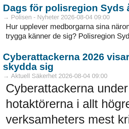
Dags för polisregion Syds
→ Polisen - Nyheter 2026-08-04 09:00
Hur upplever medborgarna sina näro
trygga känner de sig? Polisregion Syd
Cyberattackerna 2026 visar a
skydda sig
→ Aktuell Säkerhet 2026-08-04 09:00
Cyberattackerna under 
hotaktörerna i allt högr
verksamheters mest kri