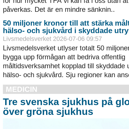
för hur mycket TFA vi kan få i oss utan at
påverkas. Det är en mindre sänknin..
50 miljoner kronor till att stärka må
hälso- och sjukvård i skyddade ut
Livsmedelsverket 2026-07-06 09:57
Livsmedelsverket utlyser totalt 50 miljoner
bygga upp förmågan att bedriva offentlig
måltidsverksamhet kopplad till skyddade
hälso- och sjukvård. Sju regioner kan an
MEDICIN
Tre svenska sjukhus på glob
över gröna sjukhus