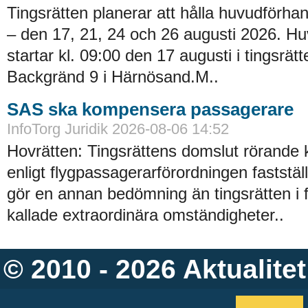
Tingsrätten planerar att hålla huvudförhan
– den 17, 21, 24 och 26 augusti 2026. H
startar kl. 09:00 den 17 augusti i tingsrätt
Backgränd 9 i Härnösand.M..
SAS ska kompensera passagerare
InfoTorg Juridik 2026-08-06 14:52
Hovrätten: Tingsrättens domslut rörande
enligt flygpassagerarförordningen faststä
gör en annan bedömning än tingsrätten i 
kallade extraordinära omständigheter..
© 2010 - 2026
Aktualitet