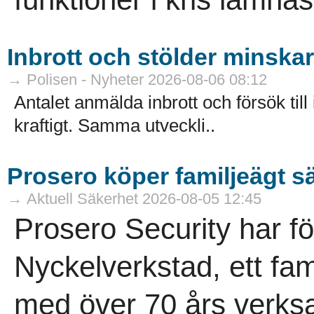
Inbrott och stölder minskar 
→ Polisen - Nyheter 2026-08-06 08:12
Antalet anmälda inbrott och försök till
kraftigt. Samma utveckli..
Prosero köper familjeägt s
→ Aktuell Säkerhet 2026-08-05 12:45
Prosero Security har f
Nyckelverkstad, ett fam
med över 70 års verksa