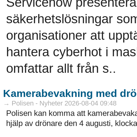
Servicenow presenterar
säkerhetslösningar som
organisationer att uppt
hantera cyberhot i mas
omfattar allt från s..
Kamerabevakning med drö
→ Polisen - Nyheter 2026-08-04 09:48
Polisen kan komma att kamerabevak
hjälp av drönare den 4 augusti, klocka