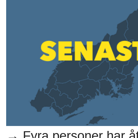
→ Fyra personer har åt