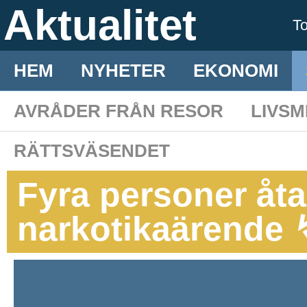
Aktualitet
T
HEM
NYHETER
EKONOMI
AVRÅDER FRÅN RESOR
LIVS
RÄTTSVÄSENDET
Fyra personer åtal
narkotikaärende 