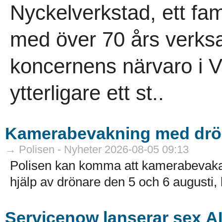
Nyckelverkstad, ett fam
med över 70 års verksa
koncernens närvaro i V
ytterligare ett st..
Kamerabevakning med drö
→ Polisen - Nyheter 2026-08-05 09:13
Polisen kan komma att kamerabevak
hjälp av drönare den 5 och 6 augusti, k
Servicenow lanserar sex A