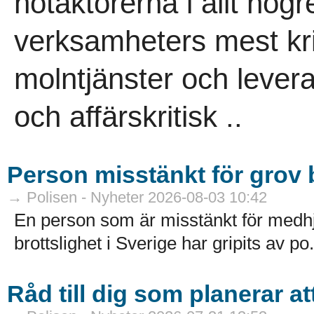
hotaktörerna i allt högr
verksamheters mest kri
molntjänster och leveran
och affärskritisk ..
Person misstänkt för grov b
→ Polisen - Nyheter 2026-08-03 10:42
En person som är misstänkt för medhj
brottslighet i Sverige har gripits av po.
Råd till dig som planerar a