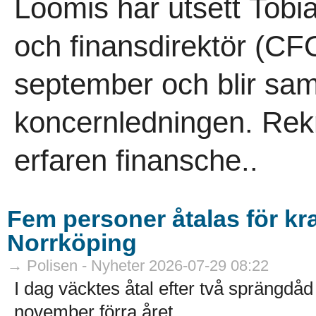
Loomis har utsett Tobia
och finansdirektör (CFO
september och blir sam
koncernledningen. Rekr
erfaren finansche..
Fem personer åtalas för kra
Norrköping
→ Polisen - Nyheter 2026-07-29 08:22
I dag väcktes åtal efter två sprängdåd 
november förra året...