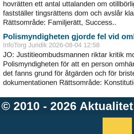
hovrätten ett antal uttalanden om otillbörl
fastställer tingsrättens dom och avslår kl
Rättsområde: Familjerätt, Success..
Polismyndigheten gjorde fel vid o
InfoTorg Juridik 2026-08-04 12:58
JO: Justitieombudsmannen riktar kritik m
Polismyndigheten för att en person omhän
det fanns grund för åtgärden och för briste
dokumentationen Rättsområde: Konstitution
© 2010 - 2026
Aktualitet