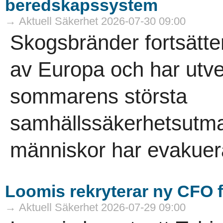
beredskapssystem
→ Aktuell Säkerhet 2026-07-30 09:00
Skogsbränder fortsätter 
av Europa och har utvec
sommarens största
samhällssäkerhetsutma
människor har evakuera
Loomis rekryterar ny CFO f
→ Aktuell Säkerhet 2026-07-29 09:00