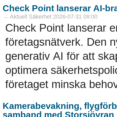
Check Point lanserar AI-br
→ Aktuell Säkerhet 2026-07-31 09:00
Check Point lanserar e
företagsnätverk. Den 
generativ AI för att sk
optimera säkerhetspoli
företaget minska behov
Kamerabevakning, flygförb
samband med Storsjöyran