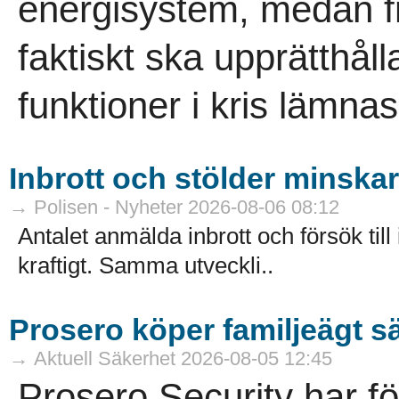
energisystem, medan 
faktiskt ska upprätthåll
funktioner i kris lämna
Inbrott och stölder minskar 
→ Polisen - Nyheter 2026-08-06 08:12
Antalet anmälda inbrott och försök till
kraftigt. Samma utveckli..
Prosero köper familjeägt s
→ Aktuell Säkerhet 2026-08-05 12:45
Prosero Security har f