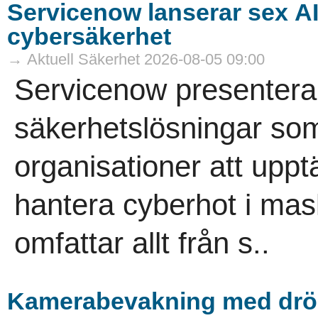
Servicenow lanserar sex A
cybersäkerhet
→ Aktuell Säkerhet 2026-08-05 09:00
Servicenow presenterar
säkerhetslösningar som
organisationer att uppt
hantera cyberhot i mas
omfattar allt från s..
Kamerabevakning med drö