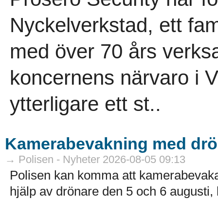
Nyckelverkstad, ett fam
med över 70 års verksa
koncernens närvaro i V
ytterligare ett st..
Kamerabevakning med drö
→ Polisen - Nyheter 2026-08-05 09:13
Polisen kan komma att kamerabevak
hjälp av drönare den 5 och 6 augusti, k