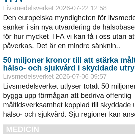
Livsmedelsverket 2026-07-22 12:58
Den europeiska myndigheten för livsmede
sänker i sin nya utvärdering de hälsobase
för hur mycket TFA vi kan få i oss utan at
påverkas. Det är en mindre sänknin..
50 miljoner kronor till att stärka må
hälso- och sjukvård i skyddade ut
Livsmedelsverket 2026-07-06 09:57
Livsmedelsverket utlyser totalt 50 miljoner
bygga upp förmågan att bedriva offentlig
måltidsverksamhet kopplad till skyddade
hälso- och sjukvård. Sju regioner kan an
MEDICIN