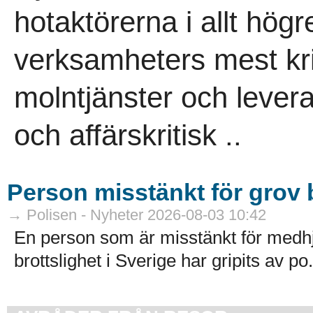
hotaktörerna i allt högr
verksamheters mest kri
molntjänster och leveran
och affärskritisk ..
Person misstänkt för grov b
→ Polisen - Nyheter 2026-08-03 10:42
En person som är misstänkt för medhj
brottslighet i Sverige har gripits av po.