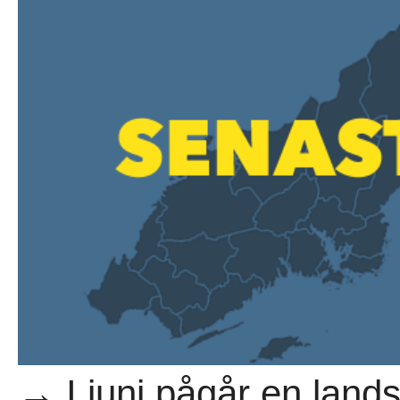
→ I juni pågår en land