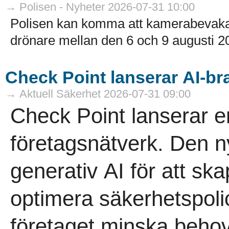
→ Polisen - Nyheter 2026-07-31 10:00
Polisen kan komma att kamerabevaka 
drönare mellan den 6 och 9 augusti 20
Check Point lanserar AI-br
→ Aktuell Säkerhet 2026-07-31 09:00
Check Point lanserar e
företagsnätverk. Den 
generativ AI för att sk
optimera säkerhetspoli
företaget minska behov