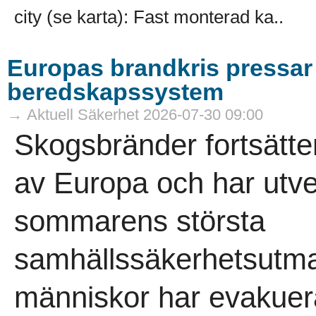
city (se karta): Fast monterad ka..
Europas brandkris pressar
beredskapssystem
→ Aktuell Säkerhet 2026-07-30 09:00
Skogsbränder fortsätter 
av Europa och har utvec
sommarens största
samhällssäkerhetsutma
människor har evakuera