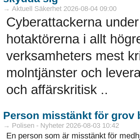
→ Aktuell Säkerhet 2026-08-04 09:00
Cyberattackerna under 
hotaktörerna i allt högr
verksamheters mest kri
molntjänster och leveran
och affärskritisk ..
Person misstänkt för grov b
→ Polisen - Nyheter 2026-08-03 10:42
En person som är misstänkt för medhj