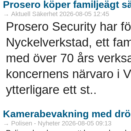
Prosero köper familjeägt s
→ Aktuell Säkerhet 2026-08-05 12:45
Prosero Security har f
Nyckelverkstad, ett fam
med över 70 års verksa
koncernens närvaro i V
ytterligare ett st..
Kamerabevakning med drö
→ Polisen - Nyheter 2026-08-05 09:13