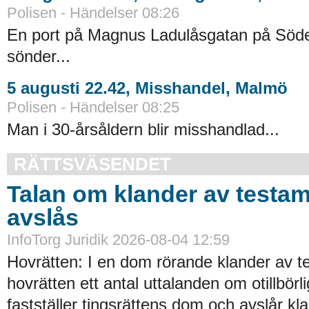
Polisen - Händelser 08:26
En port på Magnus Ladulåsgatan på Söd
sönder...
5 augusti 22.42, Misshandel, Malmö
Polisen - Händelser 08:25
Man i 30-årsåldern blir misshandlad...
RÄTTSVÄSENDET
Talan om klander av testa
avslås
InfoTorg Juridik 2026-08-04 12:59
Hovrätten: I en dom rörande klander av t
hovrätten ett antal uttalanden om otillbörl
fastställer tingsrättens dom och avslår kl