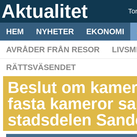
Aktualitet
To
HEM
NYHETER
EKONOMI
AVRÅDER FRÅN RESOR
LIVS
RÄTTSVÄSENDET
Beslut om kame
fasta kameror sa
stadsdelen San