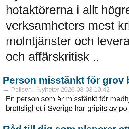
hotaktörerna i allt högr
verksamheters mest kri
molntjänster och leveran
och affärskritisk ..
Person misstänkt för grov b
→ Polisen - Nyheter 2026-08-03 10:42
En person som är misstänkt för medhj
brottslighet i Sverige har gripits av po.
Råd till dig som planerar a