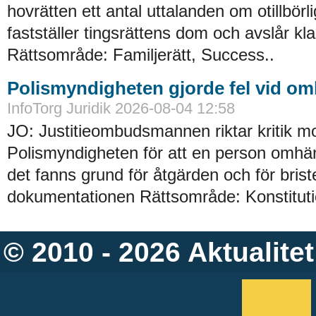
hovrätten ett antal uttalanden om otillbörl
fastställer tingsrättens dom och avslår kl
Rättsområde: Familjerätt, Success..
Polismyndigheten gjorde fel vid o
InfoTorg Juridik 2026-08-04 12:58
JO: Justitieombudsmannen riktar kritik m
Polismyndigheten för att en person omhän
det fanns grund för åtgärden och för briste
dokumentationen Rättsområde: Konstitution
© 2010 - 2026
Aktualitet