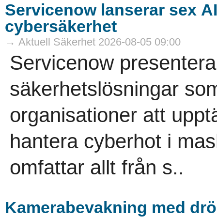
Servicenow lanserar sex A
cybersäkerhet
→ Aktuell Säkerhet 2026-08-05 09:00
Servicenow presenterar
säkerhetslösningar som
organisationer att uppt
hantera cyberhot i mas
omfattar allt från s..
Kamerabevakning med drö