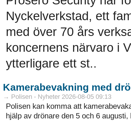
Prosero Security har f
Nyckelverkstad, ett fam
med över 70 års verksa
koncernens närvaro i V
ytterligare ett st..
Kamerabevakning med drö
→ Polisen - Nyheter 2026-08-05 09:13
Polisen kan komma att kamerabevak
hjälp av drönare den 5 och 6 augusti, k