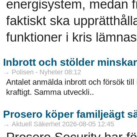
energisystem, medan 
faktiskt ska upprätthåll
funktioner i kris lämna
Inbrott och stölder minskar 
→ Polisen - Nyheter 08:12
Antalet anmälda inbrott och försök till
kraftigt. Samma utveckli..
Prosero köper familjeägt s
→ Aktuell Säkerhet 2026-08-05 12:45