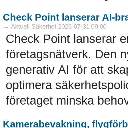
Check Point lanserar AI-br
→ Aktuell Säkerhet 2026-07-31 09:00
Check Point lanserar e
företagsnätverk. Den 
generativ AI för att sk
optimera säkerhetspoli
företaget minska behov
Kamerabevakning, flygförb