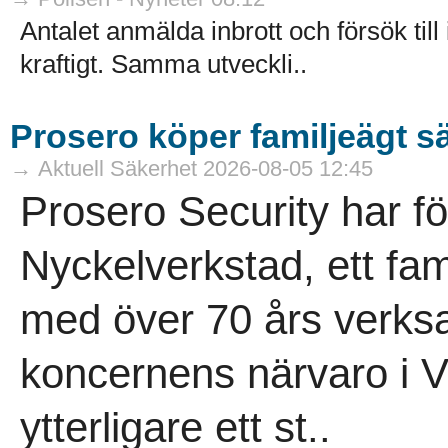
Antalet anmälda inbrott och försök till
kraftigt. Samma utveckli..
Prosero köper familjeägt s
→ Aktuell Säkerhet 2026-08-05 12:45
Prosero Security har f
Nyckelverkstad, ett fam
med över 70 års verksa
koncernens närvaro i V
ytterligare ett st..