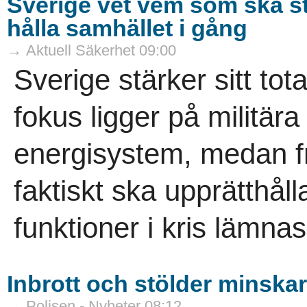
Sverige vet vem som ska s
hålla samhället i gång
→ Aktuell Säkerhet 09:00
Sverige stärker sitt tot
fokus ligger på militär
energisystem, medan 
faktiskt ska upprätthåll
funktioner i kris lämna
Inbrott och stölder minskar 
→ Polisen - Nyheter 08:12