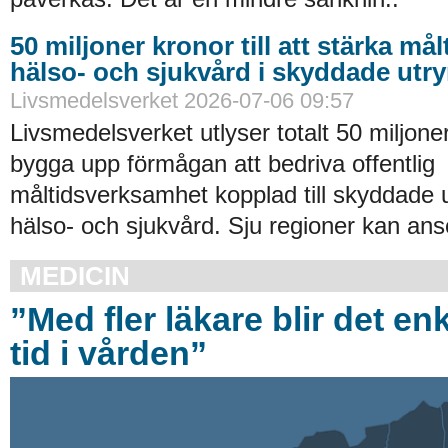
50 miljoner kronor till att stärka må
hälso- och sjukvård i skyddade ut
Livsmedelsverket 2026-07-06 09:57
Livsmedelsverket utlyser totalt 50 miljoner
bygga upp förmågan att bedriva offentlig
måltidsverksamhet kopplad till skyddade
hälso- och sjukvård. Sju regioner kan an
MEDICIN
”Med fler läkare blir det enk
tid i vården”