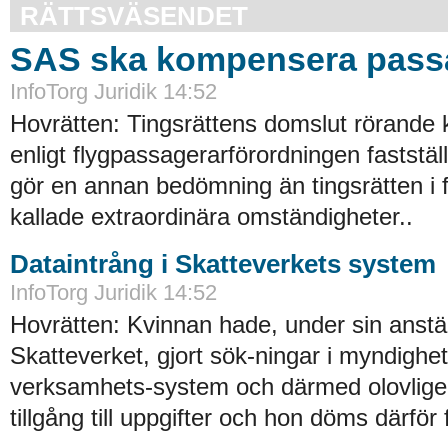
RÄTTSVÄSENDET
SAS ska kompensera pass
InfoTorg Juridik 14:52
Hovrätten: Tingsrättens domslut rörande
enligt flygpassagerarförordningen faststä
gör en annan bedömning än tingsrätten i 
kallade extraordinära omständigheter..
Dataintrång i Skatteverkets system
InfoTorg Juridik 14:52
Hovrätten: Kvinnan hade, under sin anstäl
Skatteverket, gjort sök-ningar i myndighe
verksamhets-system och därmed olovligen
tillgång till uppgifter och hon döms därför 