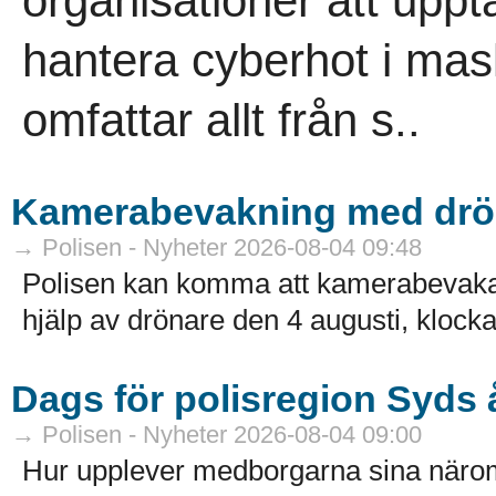
organisationer att uppt
hantera cyberhot i mas
omfattar allt från s..
Kamerabevakning med drö
→ Polisen - Nyheter 2026-08-04 09:48
Polisen kan komma att kamerabevak
hjälp av drönare den 4 augusti, klocka
Dags för polisregion Syds
→ Polisen - Nyheter 2026-08-04 09:00
Hur upplever medborgarna sina näro