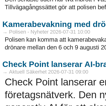
Tillvägagångssättet gör att polisen bef
Kamerabevakning med drön
→ Polisen - Nyheter 2026-07-31 10:00
Polisen kan komma att kamerabevaka 
drönare mellan den 6 och 9 augusti 20
Check Point lanserar AI-br
→ Aktuell Säkerhet 2026-07-31 09:00
Check Point lanserar e
företagsnätverk. Den 