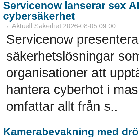
Servicenow lanserar sex A
cybersäkerhet
→ Aktuell Säkerhet 2026-08-05 09:00
Servicenow presenterar
säkerhetslösningar som
organisationer att uppt
hantera cyberhot i mas
omfattar allt från s..
Kamerabevakning med drö