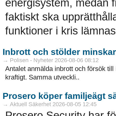
energisystem, medan 
faktiskt ska upprätthåll
funktioner i kris lämna
Inbrott och stölder minskar 
→ Polisen - Nyheter 2026-08-06 08:12
Antalet anmälda inbrott och försök till
kraftigt. Samma utveckli..
Prosero köper familjeägt s
→ Aktuell Säkerhet 2026-08-05 12:45
Prosero Security har f