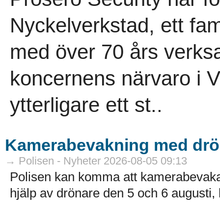
Nyckelverkstad, ett fam
med över 70 års verksa
koncernens närvaro i V
ytterligare ett st..
Kamerabevakning med drö
→ Polisen - Nyheter 2026-08-05 09:13
Polisen kan komma att kamerabevak
hjälp av drönare den 5 och 6 augusti, k