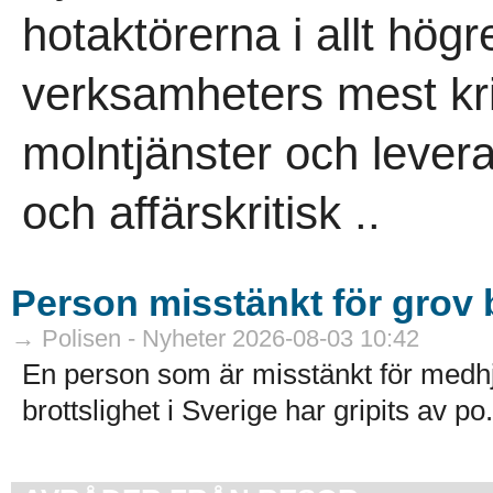
hotaktörerna i allt högr
verksamheters mest kri
molntjänster och leveran
och affärskritisk ..
Person misstänkt för grov b
→ Polisen - Nyheter 2026-08-03 10:42
En person som är misstänkt för medhj
brottslighet i Sverige har gripits av po.