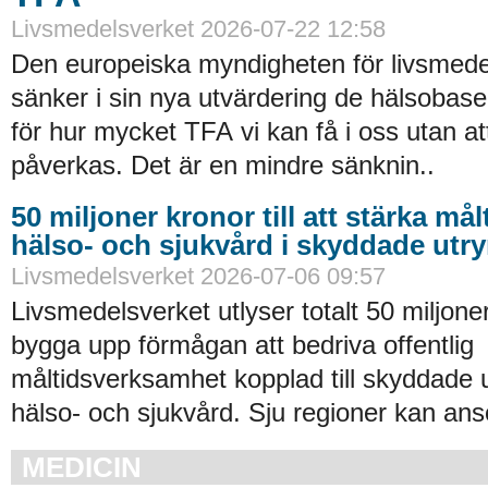
Livsmedelsverket 2026-07-22 12:58
Den europeiska myndigheten för livsmede
sänker i sin nya utvärdering de hälsobase
för hur mycket TFA vi kan få i oss utan at
påverkas. Det är en mindre sänknin..
50 miljoner kronor till att stärka må
hälso- och sjukvård i skyddade ut
Livsmedelsverket 2026-07-06 09:57
Livsmedelsverket utlyser totalt 50 miljoner
bygga upp förmågan att bedriva offentlig
måltidsverksamhet kopplad till skyddade
hälso- och sjukvård. Sju regioner kan an
MEDICIN