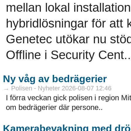
mellan lokal installation
hybridlösningar för att 
Genetec utökar nu stö
Offline i Security Cent..
Ny våg av bedrägerier
→ Polisen - Nyheter 2026-08-07 12:46
I förra veckan gick polisen i region M
om bedrägerier där persone..
Kamerabevakning med dröna